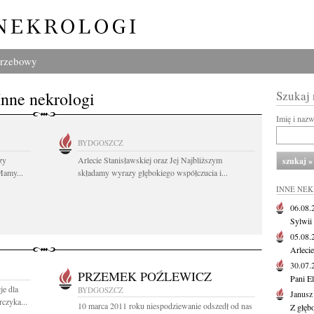
grzebowy
Inne nekrologi
Szukaj
Imię i naz
BYDGOSZCZ
zy
Arlecie Stanisławskiej oraz Jej Najbliższym
Mamy...
składamy wyrazy głębokiego współczucia i...
INNE NE
06.08
Sylwii
05.08
Arlecie
30.07
PRZEMEK POŹLEWICZ
Pani El
je dla
BYDGOSZCZ
Janusz
czyka...
10 marca 2011 roku niespodziewanie odszedł od nas
Z głęb