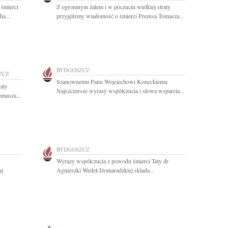
 śmierci
Z ogromnym żalem i w poczuciu wielkiej straty
ha...
przyjęliśmy wiadomość o śmierci Prezesa Tomasza...
BYDGOSZCZ
ZCZ
Szanownemu Panu Wojciechowi Koneckiemu
raty
Najszczersze wyrazy współczucia i słowa wsparcia...
omasza...
BYDGOSZCZ
Wyrazy współczucia z powodu śmierci Taty dr
aj
Agnieszki Wedeł-Domaradzkiej składa...