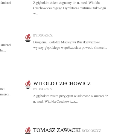
 śmierci
Z głębokim żalem żegnamy dr. n. med. Witolda
.
Czechowicza byłego Dyrektora Centrum Onkologii
w...
BYDGOSZCZ
Drogiemu Koledze Maciejowi Ruszkiewiczowi
 śmierci
wyrazy głębokiego współczucia z powodu śmierci...
ha...
WITOLD CZECHOWICZ
owi
BYDGOSZCZ
ierci...
Z głębokim żalem przyjęłam wiadomość o śmierci dr.
n. med. Witolda Czechowicza...
TOMASZ ZAWACKI
BYDGOSZCZ