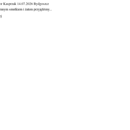
or Kasprzak
14.07.2026
Bydgoszcz
mnym smutkiem i żalem przyjęliśmy...
ej