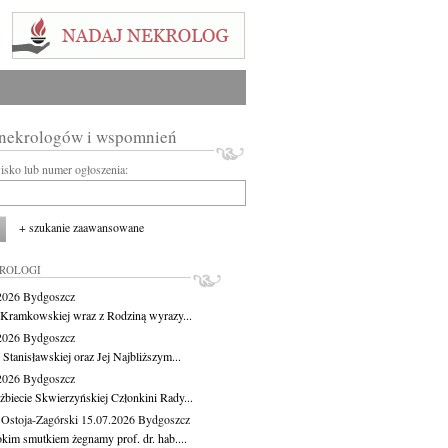
 nekrologów i wspomnień
wisko lub numer ogłoszenia:
+ szukanie zaawansowane
KROLOGI
.2026
Bydgoszcz
 Kramkowskiej wraz z Rodziną wyrazy...
.2026
Bydgoszcz
 Stanisławskiej oraz Jej Najbliższym...
.2026
Bydgoszcz
żbiecie Skwierzyńskiej Członkini Rady...
 Ostoja-Zagórski
15.07.2026
Bydgoszcz
okim smutkiem żegnamy prof. dr. hab....