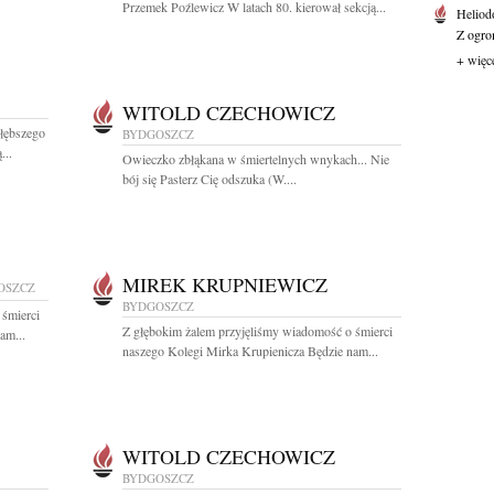
Przemek Poźlewicz W latach 80. kierował sekcją...
Heliod
Z ogro
+ więc
WITOLD CZECHOWICZ
łębszego
BYDGOSZCZ
...
Owieczko zbłąkana w śmiertelnych wnykach... Nie
bój się Pasterz Cię odszuka (W....
MIREK KRUPNIEWICZ
OSZCZ
BYDGOSZCZ
 śmierci
Z głębokim żalem przyjęliśmy wiadomość o śmierci
am...
naszego Kolegi Mirka Krupienicza Będzie nam...
WITOLD CZECHOWICZ
BYDGOSZCZ