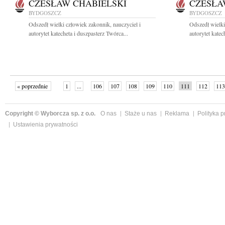
CZESŁAW CHABIELSKI
CZESŁA
BYDGOSZCZ
BYDGOSZCZ
Odszedł wielki człowiek zakonnik, nauczyciel i
Odszedł wielki
autorytet katecheta i duszpasterz Twórca...
autorytet katec
« poprzednie
1
...
106
107
108
109
110
111
112
113
następne »
Copyright © Wyborcza sp. z o.o.
O nas
Staże u nas
Reklama
Polityka 
Ustawienia prywatności