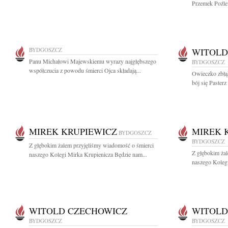
Przemek Poźlew
BYDGOSZCZ
WITOLD
Panu Michałowi Majewskiemu wyrazy najgłębszego
BYDGOSZCZ
współczucia z powodu śmierci Ojca składają...
Owieczko zbłą
bój się Pasterz
MIREK KRUPIEWICZ
MIREK 
BYDGOSZCZ
BYDGOSZCZ
Z głębokim żalem przyjęliśmy wiadomość o śmierci
Z głębokim ża
naszego Kolegi Mirka Krupienicza Będzie nam...
naszego Kolegi
WITOLD CZECHOWICZ
WITOLD
BYDGOSZCZ
BYDGOSZCZ