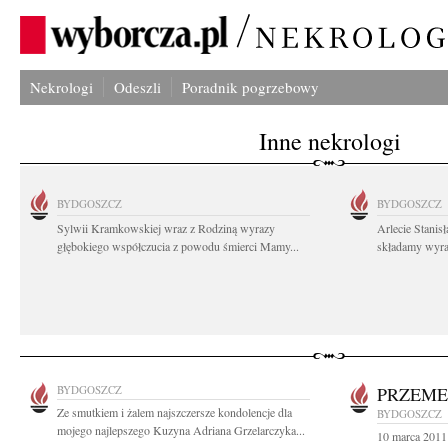
Nekrologi
Odeszli
Poradnik pogrzebowy
Inne nekrologi
BYDGOSZCZ
BYDGOSZCZ
Sylwii Kramkowskiej wraz z Rodziną wyrazy
Arlecie Stanis
głębokiego współczucia z powodu śmierci Mamy...
składamy wyraz
BYDGOSZCZ
PRZEME
Ze smutkiem i żalem najszczersze kondolencje dla
BYDGOSZCZ
mojego najlepszego Kuzyna Adriana Grzelarczyka...
10 marca 2011