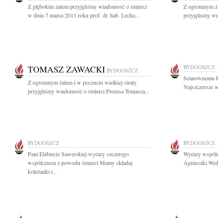
Z głębokim żalem przyjęliśmy wiadomość o śmierci
Z ogromnym żal
w dniu 7 marca 2011 roku prof. dr. hab. Lecha...
przyjęliśmy wi
TOMASZ ZAWACKI
BYDGOSZCZ
BYDGOSZCZ
Szanownemu P
Z ogromnym żalem i w poczuciu wielkiej straty
Najszczersze w
przyjęliśmy wiadomość o śmierci Prezesa Tomasza...
BYDGOSZCZ
BYDGOSZCZ
Pani Elżbiecie Sawerskiej wyrazy szczerego
Wyrazy współc
współczucia z powodu śmierci Mamy składaj
Agnieszki Wede
koleżanki i...