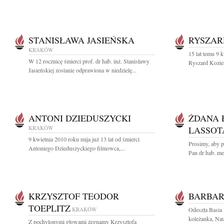
STANISŁAWA JASIEŃSKA
RYSZAR
KRAKÓW
15 lat temu 9 
W 12 rocznicę śmierci prof. dr hab. inż. Stanisławy
Ryszard Kozie
Jasieńskiej zostanie odprawiona w niedzielę...
ANTONI DZIEDUSZYCKI
ŻDANA 
KRAKÓW
LASSOT
9 kwietnia 2010 roku mija już 13 lat od śmierci
Prosimy, aby p
Antoniego Dzieduszyckiego filmowca,...
Pan dr hab. me
KRZYSZTOF TEODOR
BARBAR
TOEPLITZ
KRAKÓW
Odeszła Basia 
koleżanka, Nau
Z pochylonymi głowami żegnamy Krzysztofa