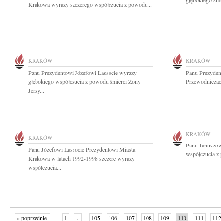
głębokiego smu
Krakowa wyrazy szczerego współczucia z powodu...
KRAKÓW
KRAKÓW
Panu Prezydentowi Józefowi Lassocie wyrazy
Panu Prezyden
głębokiego współczucia z powodu śmierci Żony
Przewodnicząc
Jerzy...
KRAKÓW
KRAKÓW
Panu Januszow
Panu Józefowi Lassocie Prezydentowi Miasta
współczucia z 
Krakowa w latach 1992-1998 szczere wyrazy
współczucia...
« poprzednie
1
...
105
106
107
108
109
110
111
112