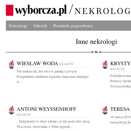
Nekrologi
Odeszli
Poradnik pogrzebowy
Inne nekrologi
WIESŁAW WODA
KRYST
KRAKÓW
KRAKÓW
Nie umiera ten, kto trwa w pamięci żywych
Podziękowani
Przepełnieni smutkiem żegnamy tragicznie zmarłego
Pomocy Społec
w...
Nowaczyńskieg
ANTONI WEYSSENHOFF
TERESA
KRAKÓW
18 marca 2010
...będą kiedyś te iskry zaklęte, co tak jasno dziś złocą
naszą drogą Ko
Twą twarz, opowiadać o Tobie legendę...