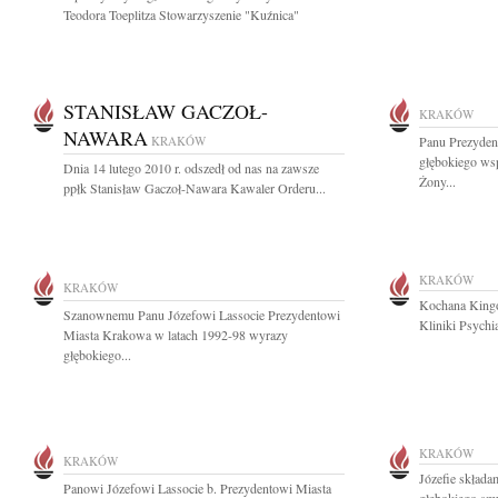
Teodora Toeplitza Stowarzyszenie "Kuźnica"
STANISŁAW GACZOŁ-
KRAKÓW
NAWARA
KRAKÓW
Panu Prezyden
głębokiego wsp
Dnia 14 lutego 2010 r. odszedł od nas na zawsze
Żony...
ppłk Stanisław Gaczoł-Nawara Kawaler Orderu...
KRAKÓW
KRAKÓW
Kochana Kingo 
Szanownemu Panu Józefowi Lassocie Prezydentowi
Kliniki Psychia
Miasta Krakowa w latach 1992-98 wyrazy
głębokiego...
KRAKÓW
KRAKÓW
Józefie składa
Panowi Józefowi Lassocie b. Prezydentowi Miasta