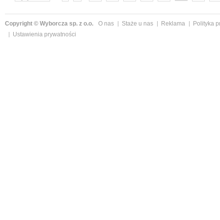
następne »
Copyright © Wyborcza sp. z o.o.
O nas
Staże u nas
Reklama
Polityka 
Ustawienia prywatności