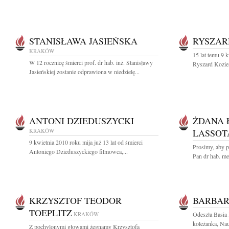
STANISŁAWA JASIEŃSKA
RYSZAR
KRAKÓW
15 lat temu 9 
W 12 rocznicę śmierci prof. dr hab. inż. Stanisławy
Ryszard Kozie
Jasieńskiej zostanie odprawiona w niedzielę...
ANTONI DZIEDUSZYCKI
ŻDANA 
KRAKÓW
LASSOT
9 kwietnia 2010 roku mija już 13 lat od śmierci
Prosimy, aby p
Antoniego Dzieduszyckiego filmowca,...
Pan dr hab. me
KRZYSZTOF TEODOR
BARBAR
TOEPLITZ
KRAKÓW
Odeszła Basia 
koleżanka, Nau
Z pochylonymi głowami żegnamy Krzysztofa