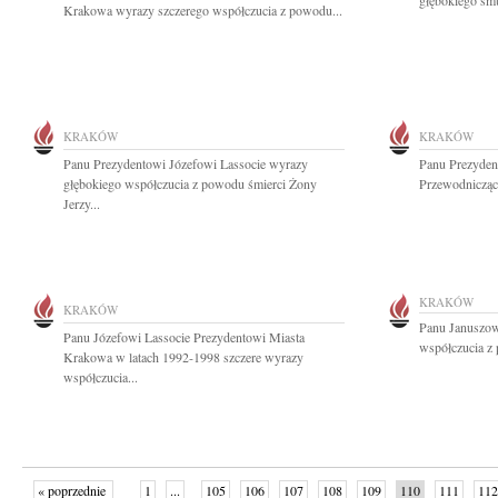
głębokiego smu
Krakowa wyrazy szczerego współczucia z powodu...
KRAKÓW
KRAKÓW
Panu Prezydentowi Józefowi Lassocie wyrazy
Panu Prezyden
głębokiego współczucia z powodu śmierci Żony
Przewodnicząc
Jerzy...
KRAKÓW
KRAKÓW
Panu Januszow
Panu Józefowi Lassocie Prezydentowi Miasta
współczucia z 
Krakowa w latach 1992-1998 szczere wyrazy
współczucia...
« poprzednie
1
...
105
106
107
108
109
110
111
112