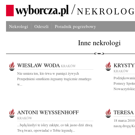
Nekrologi
Odeszli
Poradnik pogrzebowy
Inne nekrologi
WIESŁAW WODA
KRYST
KRAKÓW
KRAKÓW
Nie umiera ten, kto trwa w pamięci żywych
Podziękowani
Przepełnieni smutkiem żegnamy tragicznie zmarłego
Pomocy Społec
w...
Nowaczyńskieg
ANTONI WEYSSENHOFF
TERESA
KRAKÓW
18 marca 2010
...będą kiedyś te iskry zaklęte, co tak jasno dziś złocą
naszą drogą Ko
Twą twarz, opowiadać o Tobie legendę...