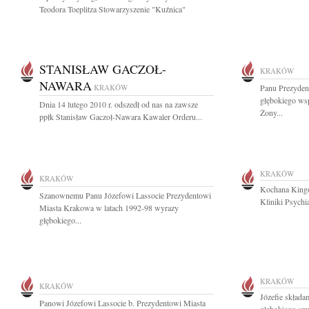
Teodora Toeplitza Stowarzyszenie "Kuźnica"
STANISŁAW GACZOŁ-
KRAKÓW
NAWARA
KRAKÓW
Panu Prezyden
głębokiego wsp
Dnia 14 lutego 2010 r. odszedł od nas na zawsze
Żony...
ppłk Stanisław Gaczoł-Nawara Kawaler Orderu...
KRAKÓW
KRAKÓW
Kochana Kingo 
Szanownemu Panu Józefowi Lassocie Prezydentowi
Kliniki Psychia
Miasta Krakowa w latach 1992-98 wyrazy
głębokiego...
KRAKÓW
KRAKÓW
Józefie składa
Panowi Józefowi Lassocie b. Prezydentowi Miasta