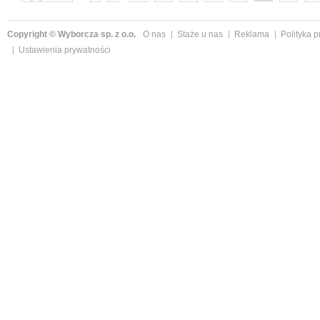
następne »
Copyright © Wyborcza sp. z o.o.
O nas
Staże u nas
Reklama
Polityka 
Ustawienia prywatności