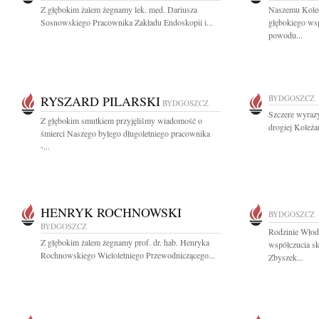
Z głębokim żalem żegnamy lek. med. Dariusza
Naszemu Kole
Sosnowskiego Pracownika Zakładu Endoskopii i...
głębokiego wsp
powodu...
RYSZARD PILARSKI
BYDGOSZCZ
BYDGOSZCZ
Szczere wyrazy
Z głębokim smutkiem przyjęliśmy wiadomość o
drogiej Koleżan
śmierci Naszego byłego długoletniego pracownika
-...
HENRYK ROCHNOWSKI
BYDGOSZCZ
BYDGOSZCZ
Rodzinie Wło
Z głębokim żalem żegnamy prof. dr. hab. Henryka
współczucia sk
Rochnowskiego Wieloletniego Przewodniczącego...
Zbyszek...