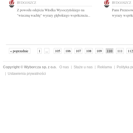
BYDGOSZCZ
BYDGOSZCZ
Z powodu odejścia Włodka Wysoczyńskiego na
Panu Prezesow
"wieczną wachtę" wyrazy głębokiego współczucia...
wyrazy współcz
« poprzednie
1
...
105
106
107
108
109
110
111
112
następne »
Copyright © Wyborcza sp. z o.o.
O nas
Staże u nas
Reklama
Polityka 
Ustawienia prywatności