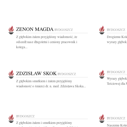
ZENON MAGDA
BYDGOSZCZ
BYDGOSZCZ
Z głębokim żalem przyjęliśmy wiadomość, że
Drogiemu Kol
odszedł nasz długoletni i ceniony pracownik i
wyrazy głęboki
kolega...
ZDZISŁAW SKOK
BYDGOSZCZ
BYDGOSZCZ
Wyrazy głębok
Z głębokim smutkiem i żalem przyjęliśmy
Teściowej dla 
wiadomość o śmierci dr. n. med. Zdzisława Skoka...
BYDGOSZCZ
BYDGOSZCZ
Z głębokim żalem i smutkiem przyjęliśmy
Naszemu Kole