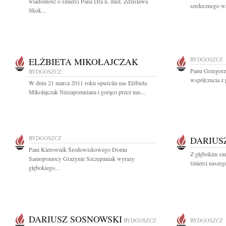
wiadomość o śmierci Pana Dra n. med. Zdzisława
serdecznego w
Skok...
ELŻBIETA MIKOŁAJCZAK
BYDGOSZCZ
Panu Grzegorz
BYDGOSZCZ
współczucia z 
W dniu 21 marca 2011 roku opuściła nas Elżbieta
Mikołajczak Niezapomniana i gorąco przez nas...
BYDGOSZCZ
DARIUS
Pani Kierownik Środowiskowego Domu
Z głębokim sm
Samopomocy Grażynie Szczepaniak wyrazy
śmierci naszego
głębokiego...
DARIUSZ SOSNOWSKI
BYDGOSZCZ
BYDGOSZCZ