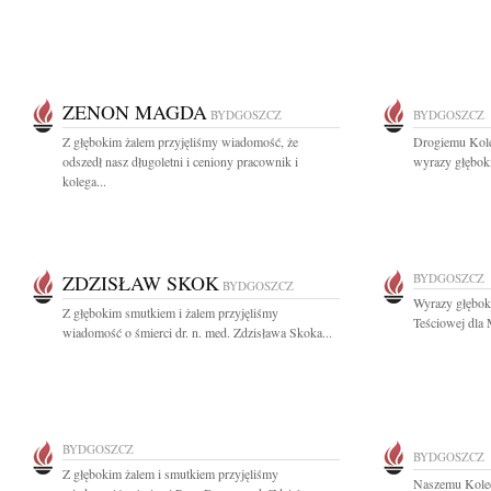
ZENON MAGDA
BYDGOSZCZ
BYDGOSZCZ
Z głębokim żalem przyjęliśmy wiadomość, że
Drogiemu Kol
odszedł nasz długoletni i ceniony pracownik i
wyrazy głęboki
kolega...
ZDZISŁAW SKOK
BYDGOSZCZ
BYDGOSZCZ
Wyrazy głębok
Z głębokim smutkiem i żalem przyjęliśmy
Teściowej dla 
wiadomość o śmierci dr. n. med. Zdzisława Skoka...
BYDGOSZCZ
BYDGOSZCZ
Z głębokim żalem i smutkiem przyjęliśmy
Naszemu Kole