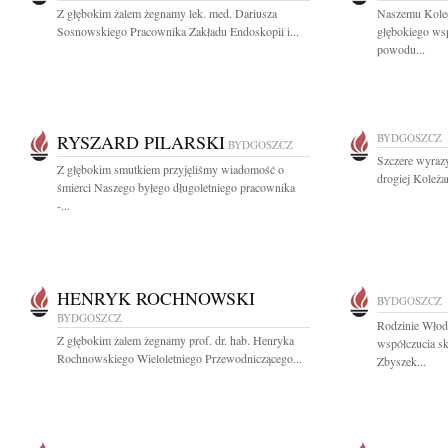
Z głębokim żalem żegnamy lek. med. Dariusza
Naszemu Kole
Sosnowskiego Pracownika Zakładu Endoskopii i...
głębokiego wsp
powodu...
RYSZARD PILARSKI
BYDGOSZCZ
BYDGOSZCZ
Szczere wyrazy
Z głębokim smutkiem przyjęliśmy wiadomość o
drogiej Koleżan
śmierci Naszego byłego długoletniego pracownika
-...
HENRYK ROCHNOWSKI
BYDGOSZCZ
BYDGOSZCZ
Rodzinie Wło
Z głębokim żalem żegnamy prof. dr. hab. Henryka
współczucia sk
Rochnowskiego Wieloletniego Przewodniczącego...
Zbyszek...