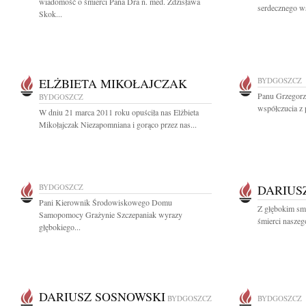
wiadomość o śmierci Pana Dra n. med. Zdzisława
serdecznego w
Skok...
ELŻBIETA MIKOŁAJCZAK
BYDGOSZCZ
Panu Grzegorz
BYDGOSZCZ
współczucia z 
W dniu 21 marca 2011 roku opuściła nas Elżbieta
Mikołajczak Niezapomniana i gorąco przez nas...
BYDGOSZCZ
DARIUS
Pani Kierownik Środowiskowego Domu
Z głębokim sm
Samopomocy Grażynie Szczepaniak wyrazy
śmierci naszego
głębokiego...
DARIUSZ SOSNOWSKI
BYDGOSZCZ
BYDGOSZCZ