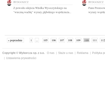
BYDGOSZCZ
BYDGOSZCZ
Z powodu odejścia Włodka Wysoczyńskiego na
Panu Prezesow
"wieczną wachtę" wyrazy głębokiego współczucia...
wyrazy współcz
« poprzednie
1
...
105
106
107
108
109
110
111
112
następne »
Copyright © Wyborcza sp. z o.o.
O nas
Staże u nas
Reklama
Polityka 
Ustawienia prywatności