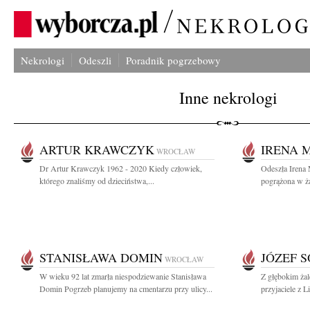
Nekrologi
Odeszli
Poradnik pogrzebowy
Inne nekrologi
ARTUR KRAWCZYK
IRENA 
WROCŁAW
Dr Artur Krawczyk 1962 - 2020 Kiedy człowiek,
Odeszła Irena
którego znaliśmy od dzieciństwa,...
pogrążona w ża
STANISŁAWA DOMIN
JÓZEF 
WROCŁAW
W wieku 92 lat zmarła niespodziewanie Stanisława
Z głębokim żal
Domin Pogrzeb planujemy na cmentarzu przy ulicy...
przyjaciele z L