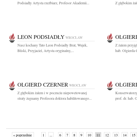
Podsiadły Artysta rzeźbiarz, Profesor Akademii...
Z głębokim żal
LEON PODSIADŁY
OLGIER
WROCŁAW
Nasz kochany Tato Leon Podsiadły Brat, Wujek,
Z żalem przyjęl
Bliski, Przyjaciel, Artysta oryginalny,...
hab. Olgierda C
OLGIERD CZERNER
OLGIER
WROCŁAW
Z głębokim żalem i w poczuciu niepowetowanej
Konserwatorzy
straty żegnamy Profesora doktora habilitowanego...
prof. dr. hab. 
« poprzednie
1
...
6
7
8
9
10
11
12
13
14
15