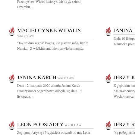
Przemysław Wiater historyk, historyk sztuki
Przemku,...
MACIEJ CYNKE-WIDALIS
JANINA
WROCŁAW
Dnia 10 listop
"Jak trudno żegnać kogoś, kto jeszcze mógł być z
Klimecka polo
Nami..." Z wielkim smutkiem zawiadamiamy...
JANINA KARCH
JERZY 
WROCŁAW
Dnia 12 listopada 2020 zmarła Janina Karch
Z głębokim sm
Uroczystości pogrzebowe odbędą się dnia 19
nas nasz emer
listopada...
Wychowawca..
LEON PODSIADŁY
JERZY 
WROCŁAW
Żegnamy Artystę i Przyjaciela odszedł od nas Leon
"są pożegnania