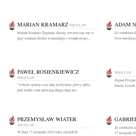
MARIAN KRAMARZ
ADAM 
WROCŁAW
Marian Kramarz Żegnamy dzisiaj, towarzysząc mu w
Ze smutkiem d
jego ostatniej drodze wspaniałego i wyjątkowego...
Nowotarskiego 
PAWEŁ ROSIENKIEWICZ
WROCŁAW
WROCŁAW
Żegnaj Przyjac
"wokoło spokój a my idąc pochylamy głowy jakby
Darek, Leszek
pod wielki wiatr płowieją długie aleje już...
PRZEMYSŁAW WIATER
GABRIE
WROCŁAW
Ze smutkiem z
W dniu 17 listopada 2020 roku odszedł dr
17 listopada 20