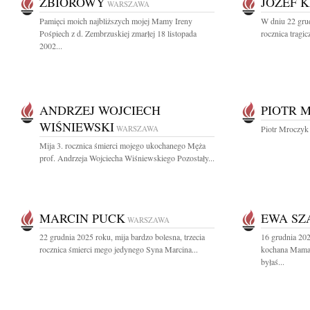
ZBIOROWY
JÓZEF 
WARSZAWA
Pamięci moich najbliższych mojej Mamy Ireny
W dniu 22 grud
Pośpiech z d. Zembrzuskiej zmarłej 18 listopada
rocznica tragic
2002...
ANDRZEJ WOJCIECH
PIOTR 
WIŚNIEWSKI
WARSZAWA
Piotr Mroczyk
Mija 3. rocznica śmierci mojego ukochanego Męża
prof. Andrzeja Wojciecha Wiśniewskiego Pozostały...
MARCIN PUCK
EWA SZ
WARSZAWA
22 grudnia 2025 roku, mija bardzo bolesna, trzecia
16 grudnia 20
rocznica śmierci mego jedynego Syna Marcina...
kochana Mama 
byłaś...