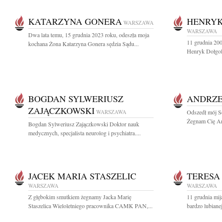
KATARZYNA GONERA
HENRYK
WARSZAWA
WARSZAWA
Dwa lata temu, 15 grudnia 2023 roku, odeszła moja
11 grudnia 200
kochana Żona Katarzyna Gonera sędzia Sądu...
Henryk Dołgole
BOGDAN SYLWERIUSZ
ANDRZE
ZAJĄCZKOWSKI
WARSZAWA
Odszedł mój S
Żegnam Cię An
Bogdan Sylweriusz Zajączkowski Doktor nauk
medycznych, specjalista neurolog i psychiatra....
JACEK MARIA STASZELIC
TERESA
WARSZAWA
WARSZAWA
Z głębokim smutkiem żegnamy Jacka Marię
11 grudnia mij
Staszelica Wieloletniego pracownika CAMK PAN,...
bardzo lubiane