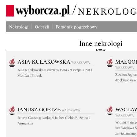
Nekrologi
Odeszli
Poradnik pogrzebowy
Inne nekrologi
ASIA KUŁAKOWSKA
MAŁGOR
WARSZAWA
WARSZAWA
Asia Kułakowska 8 czerwca 1984 - 9 sierpnia 2011
Z żalem żegnam
Monika i Piotrek
dziękując za w
JANUSZ GOETZE
WACŁAW
WARSZAWA
WARSZAWA
Janusz Goetze adwokat 9 lat bez Ciebie Bożenna i
W dniu 4 sier
Agnieszka
lata Wacława 
zawiadamiamy.