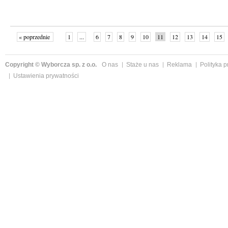
« poprzednie
1
...
6
7
8
9
10
11
12
13
14
15
Copyright © Wyborcza sp. z o.o.
O nas
Staże u nas
Reklama
Polityka 
Ustawienia prywatności