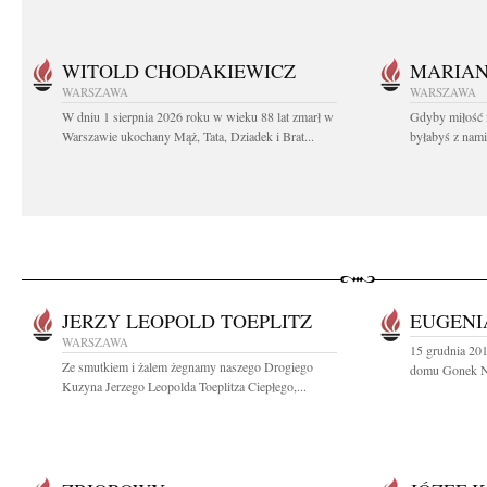
WITOLD CHODAKIEWICZ
MARIA
WARSZAWA
WARSZAWA
W dniu 1 sierpnia 2026 roku w wieku 88 lat zmarł w
Gdyby miłość 
Warszawie ukochany Mąż, Tata, Dziadek i Brat...
byłabyś z nami 
JERZY LEOPOLD TOEPLITZ
EUGENI
WARSZAWA
15 grudnia 201
Ze smutkiem i żalem żegnamy naszego Drogiego
domu Gonek Nik
Kuzyna Jerzego Leopolda Toeplitza Ciepłego,...