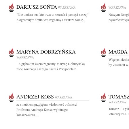
DARIUSZ SOŃTA
WARSZAWA
WARSZAWA
"Nie umiera ten, kto trwa w sercach i pamięci naszej"
Naszym Drogi
Z ogromnym smutkiem żegnamy Dariusza Sońtę...
najserdeczniej
MARYNA DOBRZYŃSKA
MAGDA
WARSZAWA
Więc uśmiechaj
Z głębokim żalem żegnamy Marynę Dobrzyńską
by Zeszła tu w
żonę Andrzeja naszego Szefa i Przyjaciela z...
ANDRZEJ KOSS
TOMASZ
WARSZAWA
WARSZAWA
ze smutkiem przyjąłem wiadomość o śmierci
Tomasz T. Łysi
Profesora Andrzeja Kossa wybitnego
lotniczej PLL 
konserwatora...