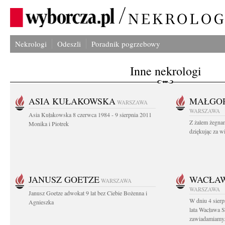
Nekrologi
Odeszli
Poradnik pogrzebowy
Inne nekrologi
ASIA KUŁAKOWSKA
MAŁGOR
WARSZAWA
WARSZAWA
Asia Kułakowska 8 czerwca 1984 - 9 sierpnia 2011
Z żalem żegnam
Monika i Piotrek
dziękując za w
JANUSZ GOETZE
WACŁAW
WARSZAWA
WARSZAWA
Janusz Goetze adwokat 9 lat bez Ciebie Bożenna i
W dniu 4 sier
Agnieszka
lata Wacława 
zawiadamiamy.