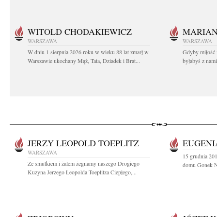
WITOLD CHODAKIEWICZ
MARIA
WARSZAWA
WARSZAWA
W dniu 1 sierpnia 2026 roku w wieku 88 lat zmarł w
Gdyby miłość 
Warszawie ukochany Mąż, Tata, Dziadek i Brat...
byłabyś z nami 
JERZY LEOPOLD TOEPLITZ
EUGENI
WARSZAWA
15 grudnia 201
Ze smutkiem i żalem żegnamy naszego Drogiego
domu Gonek Nik
Kuzyna Jerzego Leopolda Toeplitza Ciepłego,...