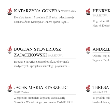
KATARZYNA GONERA
HENRYK
WARSZAWA
WARSZAWA
Dwa lata temu, 15 grudnia 2023 roku, odeszła moja
11 grudnia 200
kochana Żona Katarzyna Gonera sędzia Sądu...
Henryk Dołgole
BOGDAN SYLWERIUSZ
ANDRZE
ZAJĄCZKOWSKI
WARSZAWA
Odszedł mój S
Żegnam Cię An
Bogdan Sylweriusz Zajączkowski Doktor nauk
medycznych, specjalista neurolog i psychiatra....
JACEK MARIA STASZELIC
TERESA
WARSZAWA
WARSZAWA
Z głębokim smutkiem żegnamy Jacka Marię
11 grudnia mij
Staszelica Wieloletniego pracownika CAMK PAN,...
bardzo lubiane