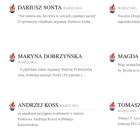
DARIUSZ SOŃTA
WARSZAWA
WARSZAWA
"Nie umiera ten, kto trwa w sercach i pamięci naszej"
Naszym Drogi
Z ogromnym smutkiem żegnamy Dariusza Sońtę...
najserdeczniej
MARYNA DOBRZYŃSKA
MAGDA
WARSZAWA
Więc uśmiechaj
Z głębokim żalem żegnamy Marynę Dobrzyńską
by Zeszła tu w
żonę Andrzeja naszego Szefa i Przyjaciela z...
ANDRZEJ KOSS
TOMASZ
WARSZAWA
WARSZAWA
ze smutkiem przyjąłem wiadomość o śmierci
Tomasz T. Łysi
Profesora Andrzeja Kossa wybitnego
lotniczej PLL 
konserwatora...