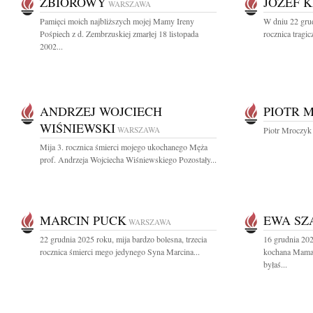
ZBIOROWY
JÓZEF 
WARSZAWA
Pamięci moich najbliższych mojej Mamy Ireny
W dniu 22 grud
Pośpiech z d. Zembrzuskiej zmarłej 18 listopada
rocznica tragic
2002...
ANDRZEJ WOJCIECH
PIOTR 
WIŚNIEWSKI
WARSZAWA
Piotr Mroczyk
Mija 3. rocznica śmierci mojego ukochanego Męża
prof. Andrzeja Wojciecha Wiśniewskiego Pozostały...
MARCIN PUCK
EWA SZ
WARSZAWA
22 grudnia 2025 roku, mija bardzo bolesna, trzecia
16 grudnia 20
rocznica śmierci mego jedynego Syna Marcina...
kochana Mama 
byłaś...