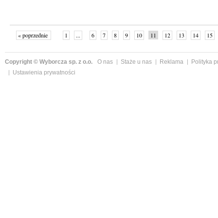
« poprzednie
1
...
6
7
8
9
10
11
12
13
14
15
Copyright © Wyborcza sp. z o.o.
O nas
Staże u nas
Reklama
Polityka 
Ustawienia prywatności