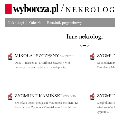
Nekrologi
Odeszli
Poradnik pogrzebowy
Inne nekrologi
MIKOŁAJ SZCZĘSNY
ZYGMUN
SZCZECIN
Dnia 14 maja zmarł dr Mikołaj Szczęsny Mój
Ze smutkiem p
fantastyczny nauczyciel gry na fortepianie,...
Ekscelencji Me
ZYGMUNT KAMIŃSKI
ZYGMUN
SZCZECIN
Z wielkim bólem przyjąłem wiadomość o śmierci Ks.
Z głębokim smu
Arcybiskupa Zygmunta Kamińskiego Arcybiskupa...
wiadomość o ś
Zygmunta...