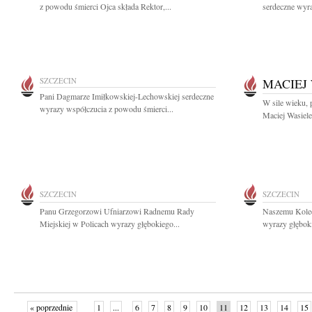
z powodu śmierci Ojca składa Rektor,...
serdeczne wyra
SZCZECIN
MACIEJ
Pani Dagmarze Imiłkowskiej-Lechowskiej serdeczne
W sile wieku, 
wyrazy współczucia z powodu śmierci...
Maciej Wasiele
SZCZECIN
SZCZECIN
Panu Grzegorzowi Ufniarzowi Radnemu Rady
Naszemu Kole
Miejskiej w Policach wyrazy głębokiego...
wyrazy głęboki
« poprzednie
1
...
6
7
8
9
10
11
12
13
14
15