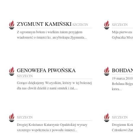
ZYGMUNT KAMIŃSKI
SZCZECIN
SZCZECIN
Z ogromnym bólem i wielkim żalem przyjąłem
Mija pierwsza 
wiadomość o śmierci ks. arcybiskupa Zygmunta...
Gębaczka Msza 
GENOWEFA PIWOŃSKA
BOHDAN
SZCZECIN
19 marca 2010
Gorąco dziękujemy Wszystkim, którzy w tej bolesnej
Bohdana Bejge
dla nas chwili dzielili z nami smutek i żal,...
która...
SZCZECIN
SZCZECIN
Drogiej Koleżance Katarzynie Opalińskiej wyrazy
Drogiemu Kol
szczerego współczucia z powodu śmierci...
Członkowi Zar