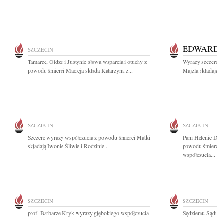
EDWARD
SZCZECIN
Tamarze, Oldze i Justynie słowa wsparcia i otuchy z
Wyrazy szczer
powodu śmierci Macieja składa Katarzyna z...
Majzla składaj
SZCZECIN
SZCZECIN
Szczere wyrazy współczucia z powodu śmierci Matki
Pani Helenie D
składają Iwonie Śliwie i Rodzinie...
powodu śmierc
współczucia...
SZCZECIN
SZCZECIN
prof. Barbarze Kryk wyrazy głębokiego współczucia
Sędziemu Sądu