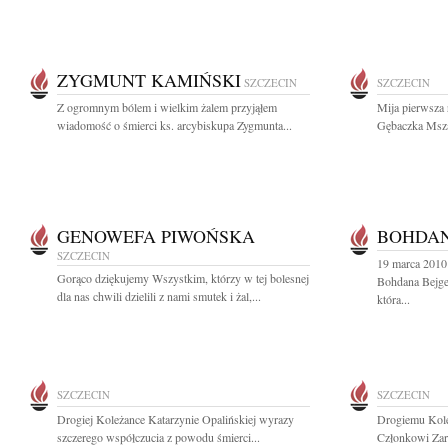
ZYGMUNT KAMIŃSKI
SZCZECIN
SZCZECIN
Z ogromnym bólem i wielkim żalem przyjąłem
Mija pierwsza 
wiadomość o śmierci ks. arcybiskupa Zygmunta...
Gębaczka Msza 
GENOWEFA PIWOŃSKA
BOHDAN
SZCZECIN
19 marca 2010
Gorąco dziękujemy Wszystkim, którzy w tej bolesnej
Bohdana Bejge
dla nas chwili dzielili z nami smutek i żal,...
która...
SZCZECIN
SZCZECIN
Drogiej Koleżance Katarzynie Opalińskiej wyrazy
Drogiemu Kol
szczerego współczucia z powodu śmierci...
Członkowi Zar