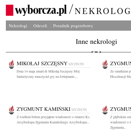
Nekrologi
Odeszli
Poradnik pogrzebowy
Inne nekrologi
MIKOŁAJ SZCZĘSNY
ZYGMUN
SZCZECIN
Dnia 14 maja zmarł dr Mikołaj Szczęsny Mój
Ze smutkiem p
fantastyczny nauczyciel gry na fortepianie,...
Ekscelencji Me
ZYGMUNT KAMIŃSKI
ZYGMUN
SZCZECIN
Z wielkim bólem przyjąłem wiadomość o śmierci Ks.
Z głębokim smu
Arcybiskupa Zygmunta Kamińskiego Arcybiskupa...
wiadomość o ś
Zygmunta...