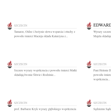
EDWARD
SZCZECIN
Tamarze, Oldze i Justynie słowa wsparcia i otuchy z
Wyrazy szczer
powodu śmierci Macieja składa Katarzyna z...
Majzla składaj
SZCZECIN
SZCZECIN
Szczere wyrazy współczucia z powodu śmierci Matki
Pani Helenie D
składają Iwonie Śliwie i Rodzinie...
powodu śmierc
współczucia...
SZCZECIN
SZCZECIN
prof. Barbarze Kryk wyrazy głębokiego współczucia
Sędziemu Sądu