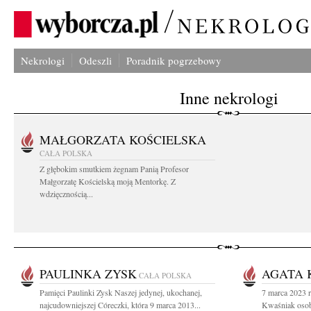
Nekrologi
Odeszli
Poradnik pogrzebowy
Inne nekrologi
MAŁGORZATA KOŚCIELSKA
CAŁA POLSKA
Z głębokim smutkiem żegnam Panią Profesor
Małgorzatę Kościelską moją Mentorkę. Z
wdzięcznością...
PAULINKA ZYSK
AGATA 
CAŁA POLSKA
Pamięci Paulinki Zysk Naszej jedynej, ukochanej,
7 marca 2023 r
najcudowniejszej Córeczki, która 9 marca 2013...
Kwaśniak osoba