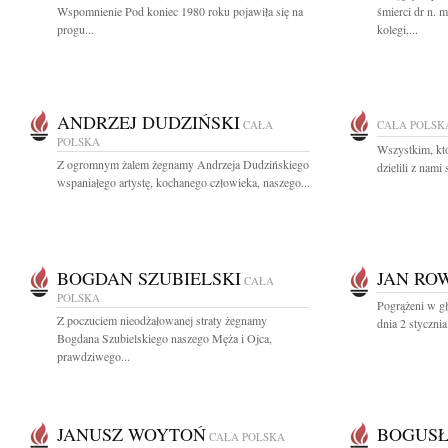
Wspomnienie Pod koniec 1980 roku pojawiła się na
śmierci dr n. 
progu...
kolegi,...
ANDRZEJ DUDZIŃSKI
CAŁA
CAŁA POLSK
POLSKA
Wszystkim, któ
Z ogromnym żalem żegnamy Andrzeja Dudzińskiego
dzielili z nami 
wspaniałego artystę, kochanego człowieka, naszego...
BOGDAN SZUBIELSKI
JAN RO
CAŁA
POLSKA
Pogrążeni w g
Z poczuciem nieodżałowanej straty żegnamy
dnia 2 styczni
Bogdana Szubielskiego naszego Męża i Ojca,
prawdziwego...
JANUSZ WOYTOŃ
BOGUSŁ
CAŁA POLSKA