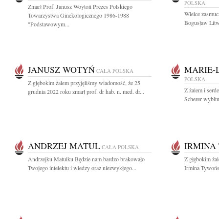
POLSKA
Zmarł Prof. Janusz Woytoń Prezes Polskiego
Wielce zasmuci
Towarzystwa Ginekologicznego 1986-1988
Bogusław Litwi
"Podstawowym...
JANUSZ WOTYŃ
MARIE-
CAŁA POLSKA
POLSKA
Z głębokim żalem przyjęliśmy wiadomość, że 25
Z żalem i serd
grudnia 2022 roku zmarł prof. dr hab. n. med. dr...
Scherer wybitną
ANDRZEJ MATUL
IRMINA
CAŁA POLSKA
Andrzejku Matulku Będzie nam bardzo brakowało
Z głębokim żal
Twojego intelektu i wiedzy oraz niezwykłego...
Irmina Tywońsk