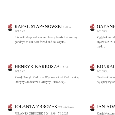
RAFAŁ STAPANOWSKI
GAYANE
CAŁA
POLSKA
POLSKA
It is with deep sadness and heavy hearts that we say
Z głębokim ża
goodbye to our dear friend and colleague...
stycznia 2023 r
med....
HENRYK KARKOSZA
KONRAD
CAŁA
POLSKA
POLSKA
Zmarł Henryk Karkosza Wydawca Szef Krakowskiej
"Jest taki ból
Oficyny Studentów i Oficyny Literackiej...
najlepiej wyraż
JOLANTA ZBROŻEK
JAN AD
WARSZAWA
JOLANTA ZBROŻEK 3.X.1939 - 7.I.2023
Z najgłębszym