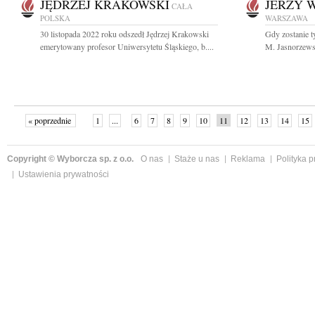
JĘDRZEJ KRAKOWSKI
JERZY W
CAŁA
POLSKA
WARSZAWA
30 listopada 2022 roku odszedł Jędrzej Krakowski
Gdy zostanie ty
emerytowany profesor Uniwersytetu Śląskiego, b....
M. Jasnorzewsk
« poprzednie
1
...
6
7
8
9
10
11
12
13
14
15
Copyright © Wyborcza sp. z o.o.
O nas
Staże u nas
Reklama
Polityka 
Ustawienia prywatności