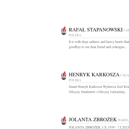
RAFAŁ STAPANOWSKI
CA
POLSKA
It is with deep sadness and heavy hearts tha
goodbye to our dear friend and colleague...
HENRYK KARKOSZA
CAŁA
POLSKA
Zmarł Henryk Karkosza Wydawca Szef Kra
Oficyny Studentów i Oficyny Literackiej...
JOLANTA ZBROŻEK
WARSZ
JOLANTA ZBROŻEK 3.X.1939 - 7.I.2023