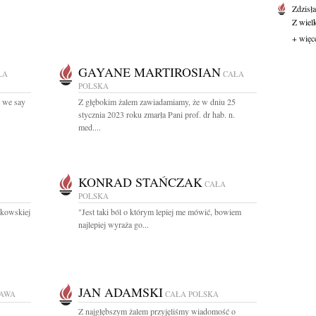
Zdzisł
Z wiel
+ więc
GAYANE MARTIROSIAN
ŁA
CAŁA
POLSKA
t we say
Z głębokim żalem zawiadamiamy, że w dniu 25
stycznia 2023 roku zmarła Pani prof. dr hab. n.
med....
KONRAD STAŃCZAK
CAŁA
POLSKA
kowskiej
"Jest taki ból o którym lepiej me mówić, bowiem
najlepiej wyraża go...
JAN ADAMSKI
AWA
CAŁA POLSKA
Z najgłębszym żalem przyjęliśmy wiadomość o