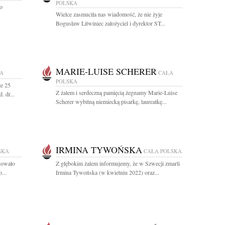
POLSKA
o
Wielce zasmuciła nas wiadomość, że nie żyje
Bogusław Litwiniec założyciel i dyrektor ST...
MARIE-LUISE SCHERER
KA
CAŁA
POLSKA
że 25
Z żalem i serdeczną pamięcią żegnamy Marie-Luise
. dr...
Scherer wybitną niemiecką pisarkę, laureatkę...
IRMINA TYWOŃSKA
SKA
CAŁA POLSKA
kowało
Z głębokim żalem informujemy, że w Szwecji zmarli
...
Irmina Tywońska (w kwietniu 2022) oraz...