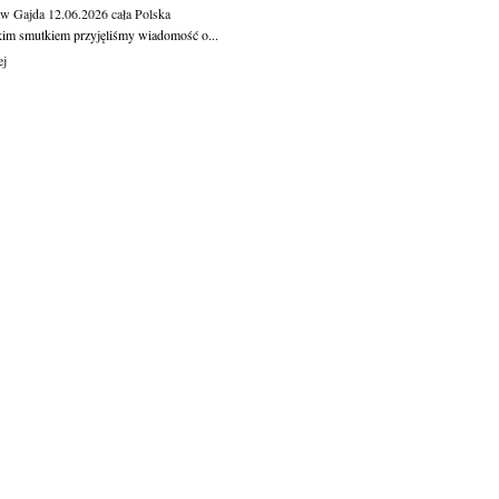
aw Gajda
12.06.2026
cała Polska
kim smutkiem przyjęliśmy wiadomość o...
ej