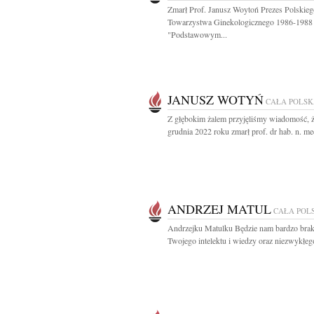
Zmarł Prof. Janusz Woytoń Prezes Polskieg
Towarzystwa Ginekologicznego 1986-1988
"Podstawowym...
JANUSZ WOTYŃ
CAŁA POLS
Z głębokim żalem przyjęliśmy wiadomość, 
grudnia 2022 roku zmarł prof. dr hab. n. med
ANDRZEJ MATUL
CAŁA POL
Andrzejku Matulku Będzie nam bardzo bra
Twojego intelektu i wiedzy oraz niezwykłego