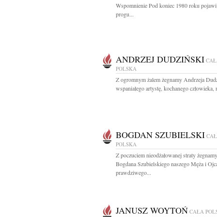
Wspomnienie Pod koniec 1980 roku pojawił
progu...
ANDRZEJ DUDZIŃSKI
CAŁ
POLSKA
Z ogromnym żalem żegnamy Andrzeja Dudz
wspaniałego artystę, kochanego człowieka, 
BOGDAN SZUBIELSKI
CA
POLSKA
Z poczuciem nieodżałowanej straty żegnam
Bogdana Szubielskiego naszego Męża i Ojc
prawdziwego...
JANUSZ WOYTOŃ
CAŁA POL