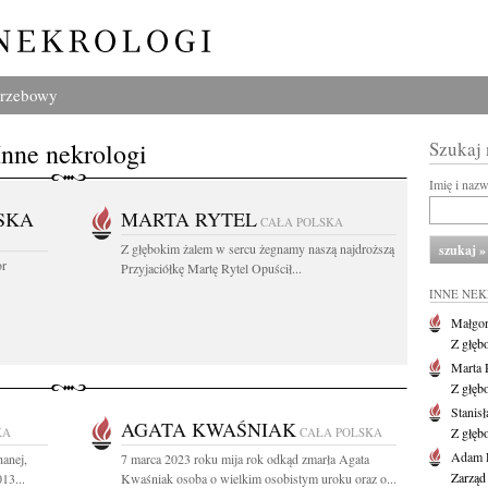
grzebowy
Inne nekrologi
Szukaj
Imię i naz
SKA
MARTA RYTEL
CAŁA POLSKA
Z głębokim żalem w sercu żegnamy naszą najdroższą
or
Przyjaciółkę Martę Rytel Opuścił...
INNE NE
Małgor
Z głęb
Marta 
Z głęb
Stanis
AGATA KWAŚNIAK
KA
CAŁA POLSKA
Z głęb
Adam P
hanej,
7 marca 2023 roku mija rok odkąd zmarła Agata
Zarząd
13...
Kwaśniak osoba o wielkim osobistym uroku oraz o...