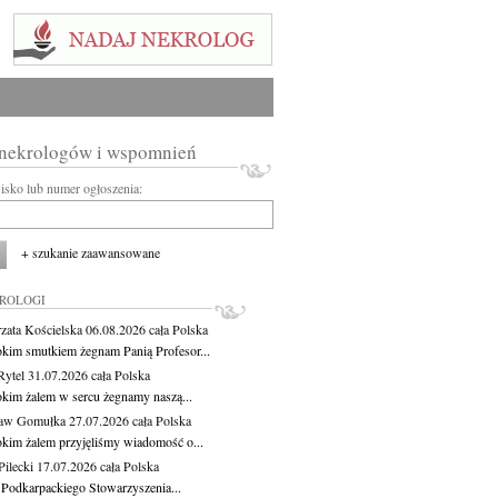
 nekrologów i wspomnień
wisko lub numer ogłoszenia:
+ szukanie zaawansowane
KROLOGI
zata Kościelska
06.08.2026
cała Polska
okim smutkiem żegnam Panią Profesor...
Rytel
31.07.2026
cała Polska
okim żalem w sercu żegnamy naszą...
ław Gomułka
27.07.2026
cała Polska
okim żalem przyjęliśmy wiadomość o...
ilecki
17.07.2026
cała Polska
 Podkarpackiego Stowarzyszenia...