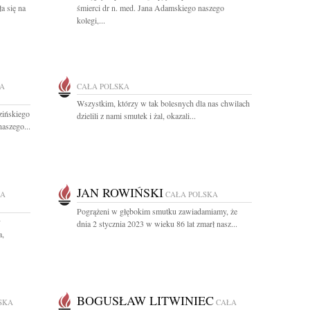
a się na
śmierci dr n. med. Jana Adamskiego naszego
kolegi,...
A
CAŁA POLSKA
Wszystkim, którzy w tak bolesnych dla nas chwilach
ińskiego
dzielili z nami smutek i żal, okazali...
naszego...
JAN ROWIŃSKI
ŁA
CAŁA POLSKA
Pogrążeni w głębokim smutku zawiadamiamy, że
y
dnia 2 stycznia 2023 w wieku 86 lat zmarł nasz...
a,
BOGUSŁAW LITWINIEC
SKA
CAŁA