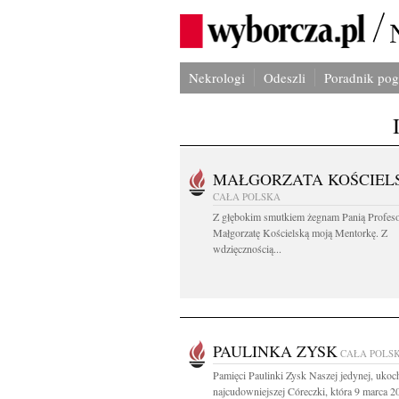
Nekrologi
Odeszli
Poradnik po
MAŁGORZATA KOŚCIEL
CAŁA POLSKA
Z głębokim smutkiem żegnam Panią Profes
Małgorzatę Kościelską moją Mentorkę. Z
wdzięcznością...
PAULINKA ZYSK
CAŁA POLS
Pamięci Paulinki Zysk Naszej jedynej, ukoc
najcudowniejszej Córeczki, która 9 marca 20