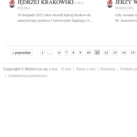
JĘDRZEJ KRAKOWSKI
JERZY W
CAŁA
POLSKA
WARSZAWA
30 listopada 2022 roku odszedł Jędrzej Krakowski
Gdy zostanie ty
emerytowany profesor Uniwersytetu Śląskiego, b....
M. Jasnorzewsk
« poprzednie
1
...
6
7
8
9
10
11
12
13
14
15
Copyright © Wyborcza sp. z o.o.
O nas
Staże u nas
Reklama
Polityka 
Ustawienia prywatności