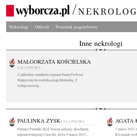
Nekrologi
Odeszli
Poradnik pogrzebowy
Inne nekrologi
MAŁGORZATA KOŚCIELSKA
CAŁA POLSKA
Z głębokim smutkiem żegnam Panią Profesor
Małgorzatę Kościelską moją Mentorkę. Z
wdzięcznością...
PAULINKA ZYSK
AGATA 
CAŁA POLSKA
Pamięci Paulinki Zysk Naszej jedynej, ukochanej,
7 marca 2023 r
najcudowniejszej Córeczki, która 9 marca 2013...
Kwaśniak osoba