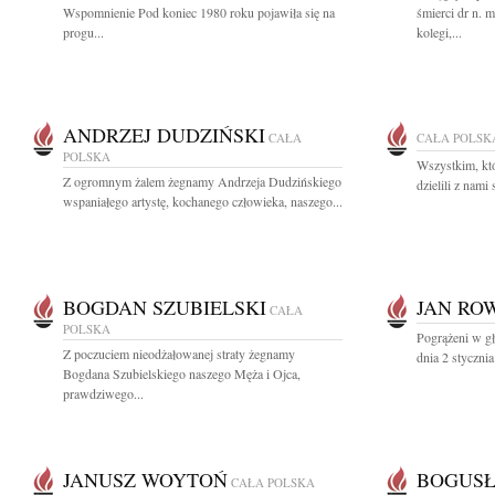
Wspomnienie Pod koniec 1980 roku pojawiła się na
śmierci dr n. 
progu...
kolegi,...
ANDRZEJ DUDZIŃSKI
CAŁA
CAŁA POLSK
POLSKA
Wszystkim, któ
Z ogromnym żalem żegnamy Andrzeja Dudzińskiego
dzielili z nami 
wspaniałego artystę, kochanego człowieka, naszego...
BOGDAN SZUBIELSKI
JAN RO
CAŁA
POLSKA
Pogrążeni w g
Z poczuciem nieodżałowanej straty żegnamy
dnia 2 styczni
Bogdana Szubielskiego naszego Męża i Ojca,
prawdziwego...
JANUSZ WOYTOŃ
BOGUSŁ
CAŁA POLSKA