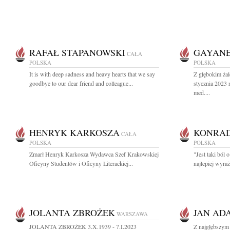
RAFAŁ STAPANOWSKI
GAYANE
CAŁA
POLSKA
POLSKA
It is with deep sadness and heavy hearts that we say
Z głębokim ża
goodbye to our dear friend and colleague...
stycznia 2023 r
med....
HENRYK KARKOSZA
KONRAD
CAŁA
POLSKA
POLSKA
Zmarł Henryk Karkosza Wydawca Szef Krakowskiej
"Jest taki ból
Oficyny Studentów i Oficyny Literackiej...
najlepiej wyraż
JOLANTA ZBROŻEK
JAN AD
WARSZAWA
JOLANTA ZBROŻEK 3.X.1939 - 7.I.2023
Z najgłębszym