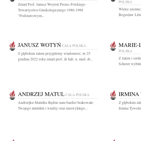
POLSKA
Zmarł Prof. Janusz Woytoń Prezes Polskiego
Wielce zasmuci
Towarzystwa Ginekologicznego 1986-1988
Bogusław Litwi
"Podstawowym...
JANUSZ WOTYŃ
MARIE-
CAŁA POLSKA
POLSKA
Z głębokim żalem przyjęliśmy wiadomość, że 25
Z żalem i serd
grudnia 2022 roku zmarł prof. dr hab. n. med. dr...
Scherer wybitną
ANDRZEJ MATUL
IRMINA
CAŁA POLSKA
Andrzejku Matulku Będzie nam bardzo brakowało
Z głębokim żal
Twojego intelektu i wiedzy oraz niezwykłego...
Irmina Tywońsk