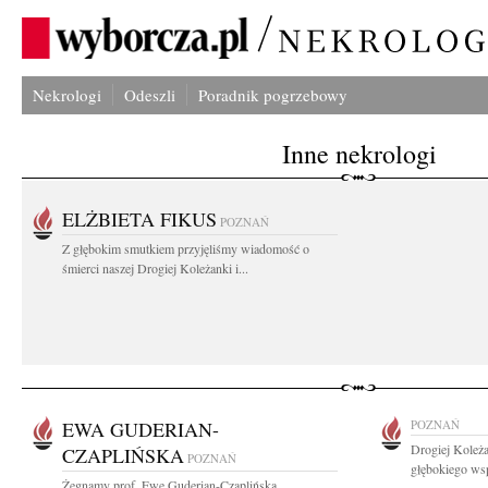
Nekrologi
Odeszli
Poradnik pogrzebowy
Inne nekrologi
ELŻBIETA FIKUS
POZNAŃ
Z głębokim smutkiem przyjęliśmy wiadomość o
śmierci naszej Drogiej Koleżanki i...
EWA GUDERIAN-
POZNAŃ
Drogiej Koleż
CZAPLIŃSKA
POZNAŃ
głębokiego wsp
Żegnamy prof. Ewę Guderian-Czaplińską