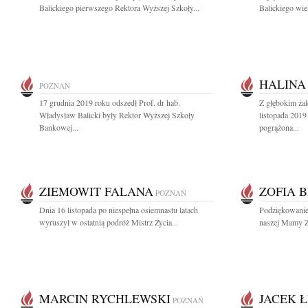
Balickiego pierwszego Rektora Wyższej Szkoły...
Balickiego wie
HALINA
POZNAŃ
17 grudnia 2019 roku odszedł Prof. dr hab.
Z głębokim ża
Władysław Balicki były Rektor Wyższej Szkoły
listopada 201
Bankowej...
pogrążona...
ZIEMOWIT FALANA
ZOFIA 
POZNAŃ
Dnia 16 listopada po niespełna osiemnastu latach
Podziękowanie
wyruszył w ostatnią podróż Mistrz Życia...
naszej Mamy Z
MARCIN RYCHLEWSKI
JACEK 
POZNAŃ