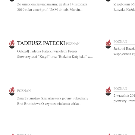
Ze smutkiem zawiadamiamy, że dnia 14 listopada
Z głębokim bó
2019 roku zmarł prof. UAM dr hab. Marcin...
Łuczaka Każdem
TADEUSZ PATECKI
POZNAŃ
POZNAŃ
Jarkowi Raczk
Odszedł Tadeusz Patecki wieloletni Prezes
współczucia z 
Stowarzyszeń "Katyń" oraz "Rodzina Katyńska" w...
POZNAŃ
POZNAŃ
2 września 201
Zmarł Stanisław Szafarkiewicz jedyny i ukochany
pierwszy Preze
Brat Bronisława O czym zawiadamia córka...