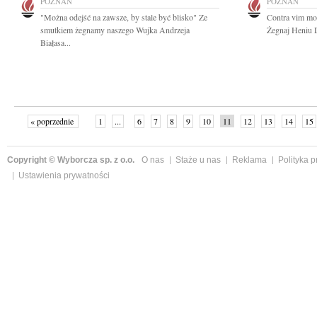
POZNAŃ
POZNAŃ
"Można odejść na zawsze, by stale być blisko" Ze
Contra vim mor
smutkiem żegnamy naszego Wujka Andrzeja
Żegnaj Heniu D
Białasa...
« poprzednie
1
...
6
7
8
9
10
11
12
13
14
15
Copyright © Wyborcza sp. z o.o.
O nas
Staże u nas
Reklama
Polityka 
Ustawienia prywatności