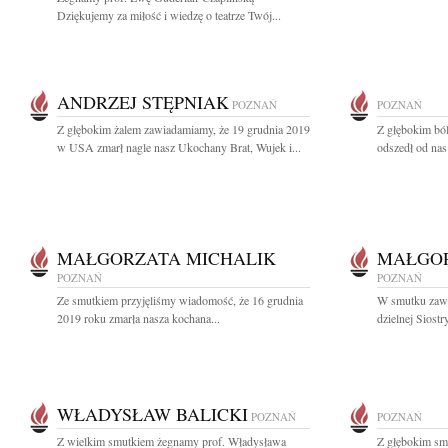
Dziękujemy za miłość i wiedzę o teatrze Twój...
ANDRZEJ STĘPNIAK
POZNAŃ
POZNAŃ
Z głębokim żalem zawiadamiamy, że 19 grudnia 2019
Z głębokim bó
w USA zmarł nagle nasz Ukochany Brat, Wujek i...
odszedł od na
MAŁGORZATA MICHALIK
MAŁGOR
POZNAŃ
POZNAŃ
Ze smutkiem przyjęliśmy wiadomość, że 16 grudnia
W smutku zawi
2019 roku zmarła nasza kochana...
dzielnej Siostr
WŁADYSŁAW BALICKI
POZNAŃ
POZNAŃ
Z wielkim smutkiem żegnamy prof. Władysława
Z głębokim sm