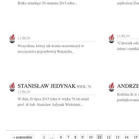
Bójko zmarłego 20 sierpnia 2015 roku...
najdroższa Żon
LUBLIN
LUBLIN
"Człowiek odc
Wszystkim, którzy tak licznie uczestniczyli w
żalem i smutki
uroczystości pogrzebowej Wojciecha...
STANISŁAW JEDYNAK
ANDRZE
WIEK: 76
LUBLIN
Rodzina dr. n.
W dniu 20 lipca 2015 roku w wieku 76 lat zmarł
podziękowania J
prof. dr hab. Stanisław Jedynak Wieloletni...
« poprzednie
1
...
6
7
8
9
10
11
12
13
14
15