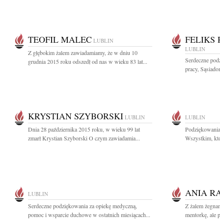
TEOFIL MALEC
FELIKS
LUBLIN
LUBLIN
Z głębokim żalem zawiadamiamy, że w dniu 10
Serdeczne pod
grudnia 2015 roku odszedł od nas w wieku 83 lat...
pracy, Sąsiado
KRYSTIAN SZYBORSKI
LUBLIN
LUBLIN
Dnia 28 października 2015 roku, w wieku 99 lat
Podziękowania
zmarł Krystian Szyborski O czym zawiadamia...
Wszystkim, któr
ANIA R
LUBLIN
Serdeczne podziękowania za opiekę medyczną,
Z żalem żegnam
pomoc i wsparcie duchowe w ostatnich miesiącach...
mentorkę, ale 