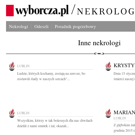
Nekrologi
Odeszli
Poradnik pogrzebowy
Inne nekrologi
KRYSTY
LUBLIN
Ludzie, których kochamy, zostają na zawsze, bo
Dnia 15 styczn
zostawili ślady w naszych sercach"...
śmierci naszej
MARIA
LUBLIN
LUBLIN
Wszystkim, którzy w tak bolesnych dla nas chwilach
Z głębokim ża
dzielili z nami smutek i żal, okazali...
grudnia 2015 r