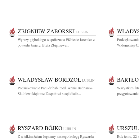
ZBIGNIEW ZABORSKI
WŁADY
LUBLIN
Wyrazy głębokiego współczucia Elżbiecie Jaremko z
Podziękowanie 
powodu śmierci Brata Zbigniewa...
Widomskiej-Cze
WŁADYSŁAW BORDZOŁ
BARTŁO
LUBLIN
Podziękowanie Pani dr hab. med. Annie Bednarek-
Wszystkim, któ
Skublewskiej oraz Zespołowi stacji dializ...
przygotowanie i
RYSZARD BÓJKO
URSZUL
LUBLIN
Z wielkim żalem żegnamy naszego kolegę Ryszarda
Rok temu, 22 s