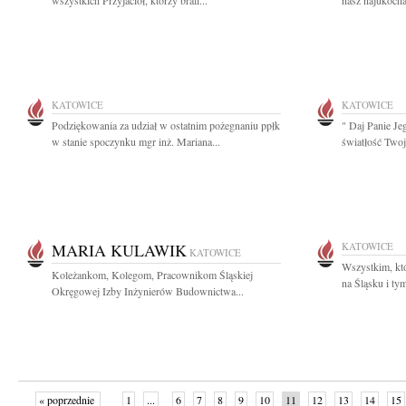
wszystkich Przyjaciół, którzy brali...
nasz najukochań
KATOWICE
KATOWICE
Podziękowania za udział w ostatnim pożegnaniu ppłk
" Daj Panie Je
w stanie spoczynku mgr inż. Mariana...
światłość Twoja
MARIA KULAWIK
KATOWICE
KATOWICE
Wszystkim, kt
Koleżankom, Kolegom, Pracownikom Śląskiej
na Śląsku i tym
Okręgowej Izby Inżynierów Budownictwa...
« poprzednie
1
...
6
7
8
9
10
11
12
13
14
15