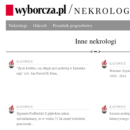
Nekrologi
Odeszli
Poradnik pogrzebowy
Inne nekrologi
KATOWICE
KATOWICE
"Życie krótkie, czy długie jest podróżą w kierunku
Wiesław Szyndl
raju" (św. Jan Paweł II) Dnia...
1930 - 2014
KATOWICE
KATOWICE
Zygmunt Podbielski Z głębokim żalem
Szczere podzię
zawiadamiamy, że w wieku 71 lat zmarł wieloletni
Intensywnego 
pracownik...