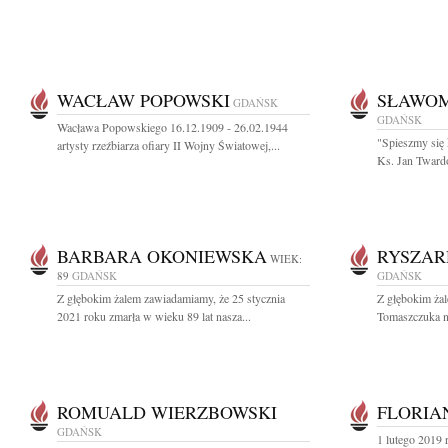
WACŁAW POPOWSKI
SŁAWOM
GDAŃSK
GDAŃSK
Wacława Popowskiego 16.12.1909 - 26.02.1944
"Spieszmy się 
artysty rzeźbiarza ofiary II Wojny Światowej,...
Ks. Jan Twardo
BARBARA OKONIEWSKA
RYSZAR
WIEK:
89
GDAŃSK
GDAŃSK
Z głębokim żalem zawiadamiamy, że 25 stycznia
Z głębokim ża
2021 roku zmarła w wieku 89 lat nasza...
Tomaszczuka n
ROMUALD WIERZBOWSKI
FLORIA
GDAŃSK
1 lutego 2019 