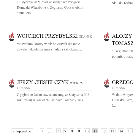
17 stycznia 2021 roku odszedł nasz Przyjaciel
Skulski Tęskni
Romuald Wierzbowski Żegnamy Go z wielkim
smutkiem...
WOJCIECH PRZYBYLSKI
ALOJZY
GDAŃSK
TOMASZ
Wszystkim, którzy w tak bolesnych dla mnie
chwilach dzielili ze mną smutek i żal, okazali...
"Exegi monume
pomnik trwalszy
JERZY CIESIELCZYK
GRZEGO
WIEK: 92
GDAŃSK
GDAŃSK
Z głębokim żalem zawiadamiamy, że 8 stycznia 2021
W dniu 9 stycz
roku zmarł w wieku 92 lat, nasz ukochany Tata,...
Gdańsku Grzeg
!...
« poprzednie
1
...
6
7
8
9
10
11
12
13
14
15