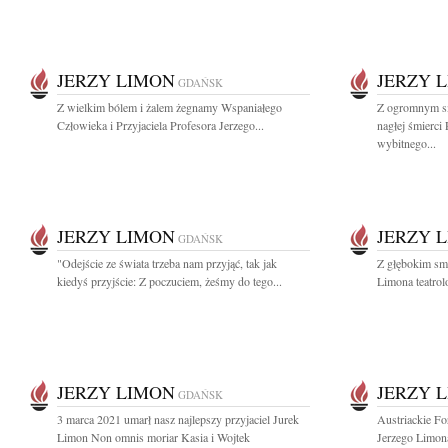
JERZY LIMON
JERZY 
GDAŃSK
Z wielkim bólem i żalem żegnamy Wspaniałego
Z ogromnym s
Człowieka i Przyjaciela Profesora Jerzego...
nagłej śmierci
wybitnego...
JERZY LIMON
JERZY 
GDAŃSK
"Odejście ze świata trzeba nam przyjąć, tak jak
Z głębokim sm
kiedyś przyjście: Z poczuciem, żeśmy do tego...
Limona teatrol
JERZY LIMON
JERZY 
GDAŃSK
3 marca 2021 umarł nasz najlepszy przyjaciel Jurek
Austriackie Fo
Limon Non omnis moriar Kasia i Wojtek
Jerzego Limona