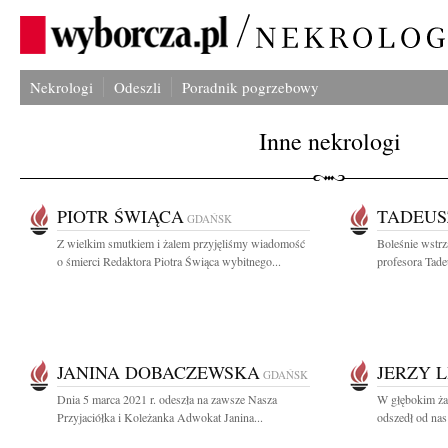
Nekrologi
Odeszli
Poradnik pogrzebowy
Inne nekrologi
PIOTR ŚWIĄCA
TADEUS
GDAŃSK
Z wielkim smutkiem i żalem przyjęliśmy wiadomość
Boleśnie wstrz
o śmierci Redaktora Piotra Świąca wybitnego...
profesora Tad
JANINA DOBACZEWSKA
JERZY 
GDAŃSK
Dnia 5 marca 2021 r. odeszła na zawsze Nasza
W głębokim ża
Przyjaciółka i Koleżanka Adwokat Janina...
odszedł od nas