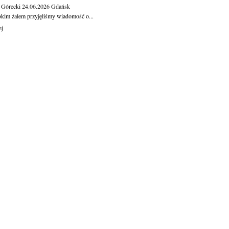
 Górecki
24.06.2026
Gdańsk
okim żalem przyjęliśmy wiadomość o...
ej