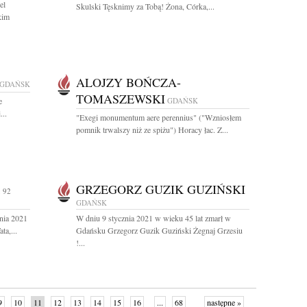
el
Skulski Tęsknimy za Tobą! Żona, Córka,...
kim
ALOJZY BOŃCZA-
GDAŃSK
TOMASZEWSKI
e
GDAŃSK
...
"Exegi monumentum aere perennius" ("Wzniosłem
pomnik trwalszy niż ze spiżu") Horacy łac. Z...
GRZEGORZ GUZIK GUZIŃSKI
 92
GDAŃSK
nia 2021
W dniu 9 stycznia 2021 w wieku 45 lat zmarł w
ta,...
Gdańsku Grzegorz Guzik Guziński Żegnaj Grzesiu
!...
9
10
11
12
13
14
15
16
...
68
następne »