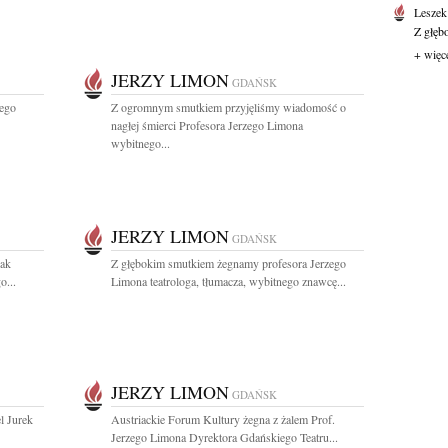
Leszek
Z głęb
+ więc
JERZY LIMON
GDAŃSK
łego
Z ogromnym smutkiem przyjęliśmy wiadomość o
nagłej śmierci Profesora Jerzego Limona
wybitnego...
JERZY LIMON
GDAŃSK
jak
Z głębokim smutkiem żegnamy profesora Jerzego
o...
Limona teatrologa, tłumacza, wybitnego znawcę...
JERZY LIMON
GDAŃSK
l Jurek
Austriackie Forum Kultury żegna z żalem Prof.
Jerzego Limona Dyrektora Gdańskiego Teatru...