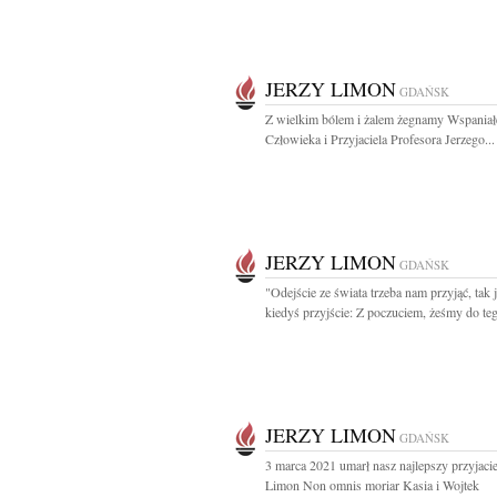
JERZY LIMON
GDAŃSK
Z wielkim bólem i żalem żegnamy Wspania
Człowieka i Przyjaciela Profesora Jerzego...
JERZY LIMON
GDAŃSK
"Odejście ze świata trzeba nam przyjąć, tak 
kiedyś przyjście: Z poczuciem, żeśmy do teg
JERZY LIMON
GDAŃSK
3 marca 2021 umarł nasz najlepszy przyjacie
Limon Non omnis moriar Kasia i Wojtek