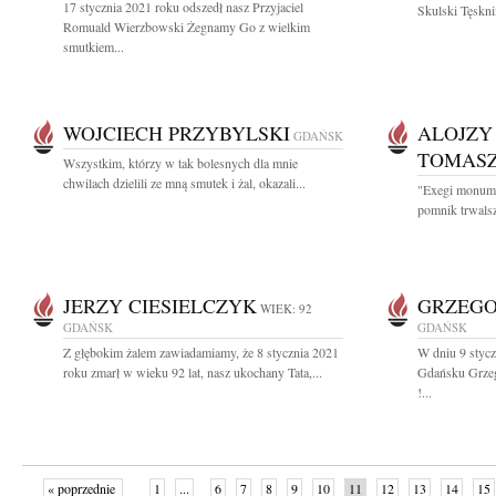
17 stycznia 2021 roku odszedł nasz Przyjaciel
Skulski Tęskni
Romuald Wierzbowski Żegnamy Go z wielkim
smutkiem...
WOJCIECH PRZYBYLSKI
ALOJZY
GDAŃSK
TOMASZ
Wszystkim, którzy w tak bolesnych dla mnie
chwilach dzielili ze mną smutek i żal, okazali...
"Exegi monume
pomnik trwalszy
JERZY CIESIELCZYK
GRZEGO
WIEK: 92
GDAŃSK
GDAŃSK
Z głębokim żalem zawiadamiamy, że 8 stycznia 2021
W dniu 9 stycz
roku zmarł w wieku 92 lat, nasz ukochany Tata,...
Gdańsku Grzeg
!...
« poprzednie
1
...
6
7
8
9
10
11
12
13
14
15