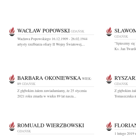
WACŁAW POPOWSKI
SŁAWOM
GDAŃSK
GDAŃSK
Wacława Popowskiego 16.12.1909 - 26.02.1944
"Spieszmy się 
artysty rzeźbiarza ofiary II Wojny Światowej,...
Ks. Jan Twardo
BARBARA OKONIEWSKA
RYSZAR
WIEK:
89
GDAŃSK
GDAŃSK
Z głębokim żalem zawiadamiamy, że 25 stycznia
Z głębokim ża
2021 roku zmarła w wieku 89 lat nasza...
Tomaszczuka n
ROMUALD WIERZBOWSKI
FLORIA
GDAŃSK
1 lutego 2019 