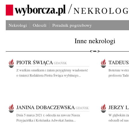
Nekrologi
Odeszli
Poradnik pogrzebowy
Inne nekrologi
PIOTR ŚWIĄCA
TADEUS
GDAŃSK
Z wielkim smutkiem i żalem przyjęliśmy wiadomość
Boleśnie wstrz
o śmierci Redaktora Piotra Świąca wybitnego...
profesora Tad
JANINA DOBACZEWSKA
JERZY 
GDAŃSK
Dnia 5 marca 2021 r. odeszła na zawsze Nasza
W głębokim ża
Przyjaciółka i Koleżanka Adwokat Janina...
odszedł od nas