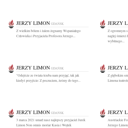
JERZY LIMON
JERZY 
GDAŃSK
Z wielkim bólem i żalem żegnamy Wspaniałego
Z ogromnym s
Człowieka i Przyjaciela Profesora Jerzego...
nagłej śmierci
wybitnego...
JERZY LIMON
JERZY 
GDAŃSK
"Odejście ze świata trzeba nam przyjąć, tak jak
Z głębokim sm
kiedyś przyjście: Z poczuciem, żeśmy do tego...
Limona teatrol
JERZY LIMON
JERZY 
GDAŃSK
3 marca 2021 umarł nasz najlepszy przyjaciel Jurek
Austriackie Fo
Limon Non omnis moriar Kasia i Wojtek
Jerzego Limona