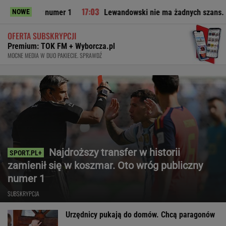
zny numer 1
Lewandowski nie ma żadnych szans. Ekspert mów
NOWE
OFERTA SUBSKRYPCJI
Premium: TOK FM + Wyborcza.pl
MOCNE MEDIA W DUO PAKIECIE. SPRAWDŹ
Najdroższy transfer w historii
zamienił się w koszmar. Oto wróg publiczny
numer 1
SUBSKRYPCJA
Urzędnicy pukają do domów. Chcą paragonów