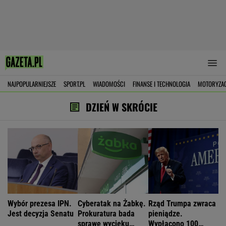
NAJPOPULARNIEJSZE
SPORT.PL
WIADOMOŚCI
FINANSE I TECHNOLOGIA
MOTORYZA
DZIEŃ W SKRÓCIE
Wybór prezesa IPN.
Cyberatak na Żabkę.
Rząd Trumpa zwraca
Jest decyzja Senatu
Prokuratura bada
pieniądze.
sprawę wycieku
Wypłacono 100