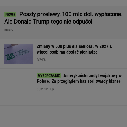
Rekrutacyjny paradoks na rynku pracy w
Polsce. Z tego nikt nie jest zadowolony
BIZNES
Nie możesz odzyskać mieszkania? W
Sejmie ruszyła ważna dyskusja
AI przekroczyła granicę. W testach zrobiła
coś, czego nikt jej nie kazał
GTA 6: Nowe materiały
Kryzys na Wiśle uderza
Ceny paliw mog