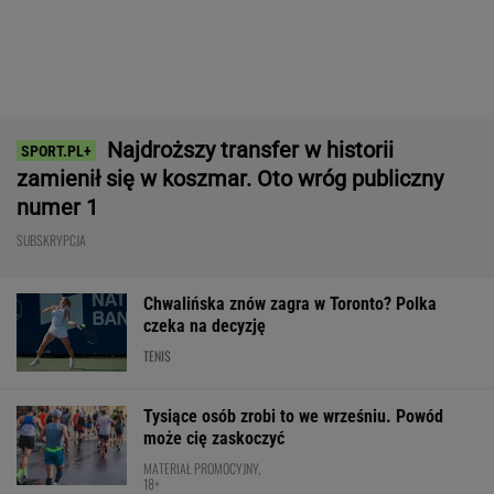
może cię zaskoczyć
MATERIAŁ PROMOCYJNY,
18+
Wnętrze? Klasa światowa. Jazda? Uzależnia.
Ta perełka z Bawarii to czysta perfekcja!
MATERIAŁ PROMOCYJNY