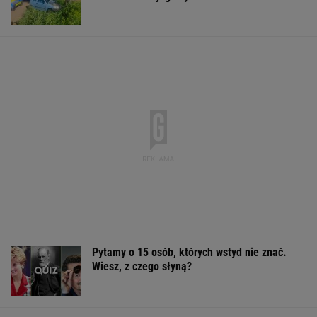
Pytamy o 15 osób, których wstyd nie znać.
Wiesz, z czego słyną?
Mieszanie sody i obierków po ziemniakach.
Dlaczego jest zalecane?
Królikowski pierwszy raz na imprezie od czasu
rozwodu. Tak się zachowywał