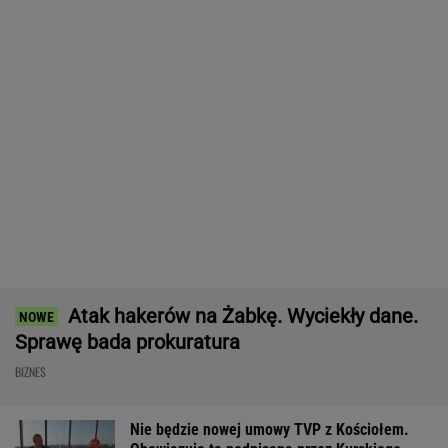
Wypadek w Wielkopolsce. Policja: Kobieta
zostawiła swojego syna
Wyprzedamy Belgię i Szwecję. Polska