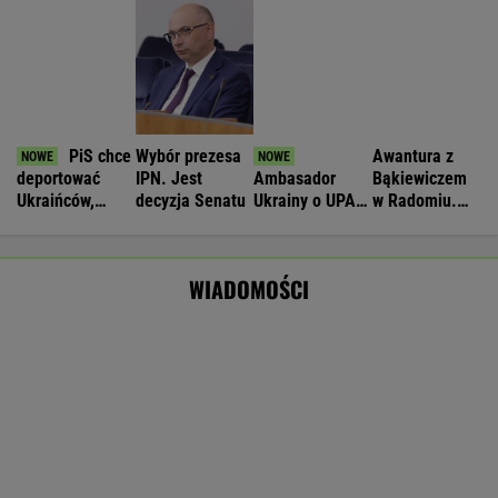
Atak hakerów na Żabkę. Wyciekły dane.
Sprawę bada prokuratura
BIZNES
Nie będzie nowej umowy TVP z Kościołem.
Obowiązuje ta podpisana przez Kurskiego
MARCIN KOZŁOWSKI
Komornik zajął konto szpitala.
"Działanie bez precedensu"