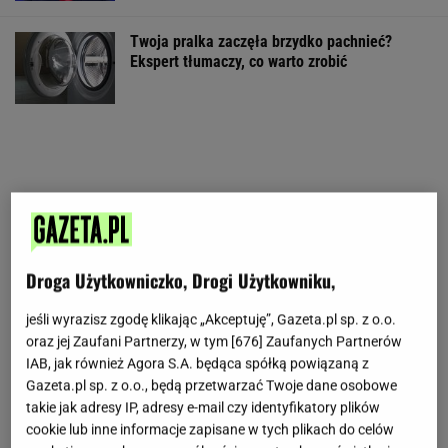
Twoja pralka zaczęła brzydko pachnieć?
Ekspert tłumaczy, co warto zrobić
Droga Użytkowniczko, Drogi Użytkowniku,
jeśli wyrazisz zgodę klikając „Akceptuję”, Gazeta.pl sp. z o.o.
oraz jej Zaufani Partnerzy, w tym [
676
] Zaufanych Partnerów
IAB, jak również Agora S.A. będąca spółką powiązaną z
Gazeta.pl sp. z o.o., będą przetwarzać Twoje dane osobowe
takie jak adresy IP, adresy e-mail czy identyfikatory plików
cookie lub inne informacje zapisane w tych plikach do celów