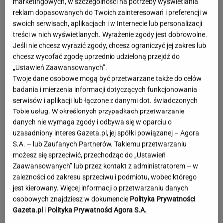
marketingowych, w szczególności na potrzeby wyświetlania
reklam dopasowanych do Twoich zainteresowań i preferencji w
swoich serwisach, aplikacjach i w Internecie lub personalizacji
Nadciąga OKI. Będzie weto Nawrockiego?
treści w nich wyświetlanych. Wyrażenie zgody jest dobrowolne.
Domański reaguje
Jeśli nie chcesz wyrazić zgody, chcesz ograniczyć jej zakres lub
chcesz wycofać zgodę uprzednio udzieloną przejdź do
„Ustawień Zaawansowanych”.
Damięcka dosadnie komentuje upały w
Twoje dane osobowe mogą być przetwarzane także do celów
Polsce. "Zasłużyliście"
badania i mierzenia informacji dotyczących funkcjonowania
serwisów i aplikacji lub łączone z danymi dot. świadczonych
Tobie usług. W określonych przypadkach przetwarzanie
danych nie wymaga zgody i odbywa się w oparciu o
Quiz wiedzy ogólnej prawda/fałsz. Odróżnisz
uzasadniony interes Gazeta.pl, jej spółki powiązanej – Agora
fakty od mitów?
S.A. – lub Zaufanych Partnerów. Takiemu przetwarzaniu
możesz się sprzeciwić, przechodząc do „Ustawień
Zaawansowanych” lub przez kontakt z administratorem – w
zależności od zakresu sprzeciwu i podmiotu, wobec którego
To jeden z najczęstszych błędów przed
jest kierowany. Więcej informacji o przetwarzaniu danych
zagranicznym wyjazdem. O tym wiele osób
osobowych znajdziesz w dokumencie
Polityka Prywatności
zapomina
Gazeta.pl
i
Polityka Prywatności Agora S.A.
MATERIAŁ PROMOCYJNY