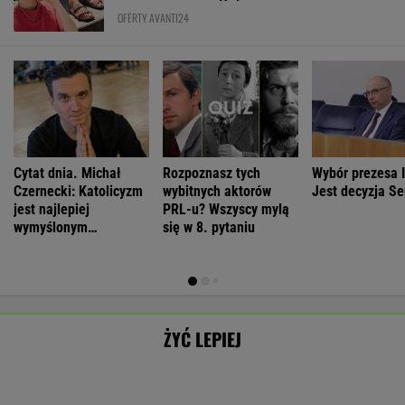
Czernecki: Katolicyzm
wybitnych aktorów
Jest decyzja S
jest najlepiej
PRL-u? Wszyscy mylą
wymyślonym
się w 8. pytaniu
interesem...
ŻYĆ LEPIEJ
Morderstwo w
Neurobiolog:
Antropolożka:
By wytropić
Rzymie.
Terapia nie jest
Nasze
mężczyznę,
SUBSKRYPCJA
SUBSKRYPCJA
SUBSKRYPCJA
SUBSKRYPCJA
Dlaczego
konieczna. Mózg
społeczeństwo
nie musi
synowie
jest podatny na
nie lubi dzieci
nawet