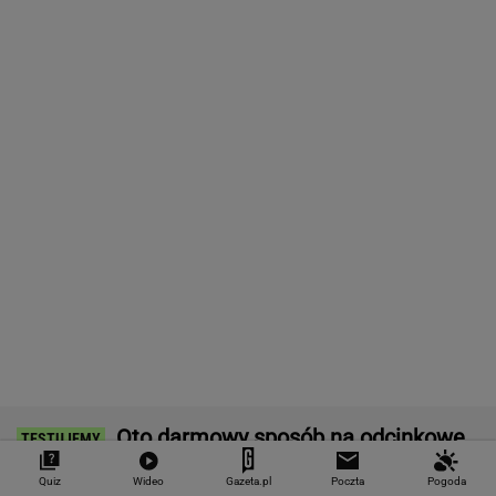
ciężarówek. Szokujące skutki nowych
przepisów
MOTO NEWS
Kultowa stacja paliw otwiera się w Polsce.
Zaraz obok S8
MOTO NEWS
Zmiana pasa w korku to błąd. Matematyka
wyjaśnia dlaczego
MOTO NEWS
Hulajnogą bez spodni i... bielizny. Zatrzymali
go gdańscy strażnicy
MOTO NEWS
Quiz
Wideo
Gazeta.pl
Poczta
Pogoda