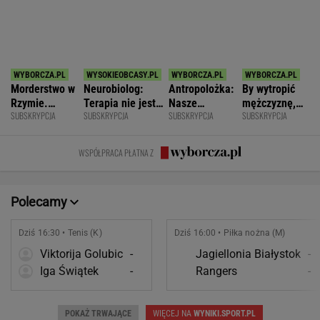
zniszczyli
zmianę
wstawać z
WSPÓŁPRACA PŁATNA Z
swoje życia?
krzesła.
Polecamy
Dziś 16:30 • Tenis (K)
Dziś 16:00 • Piłka nożna (M)
Viktorija Golubic
-
Jagiellonia Białystok
-
Iga Świątek
-
Rangers
-
POKAŻ TRWAJĄCE
WIĘCEJ NA
WYNIKI.SPORT.PL
SPORT.PL