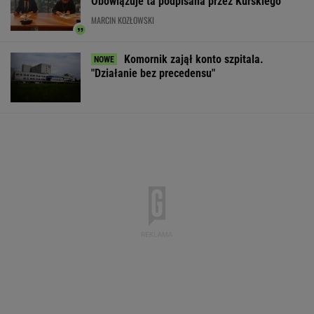
gospodarka jedną z największych w UE
BIZNES
Nadciąga OKI. Będzie weto Nawrockiego?
Minister Domański odpowiada
BIZNES
Liczba takich ataków wzrosła o 30 proc.
Niemiecki dziennik pisze o Polsce
Do tej pory znane głównie z Europy
Zachodniej. Teraz takie miejsca powstają w
Polsce
MATERIAŁ PROMOCYJNY