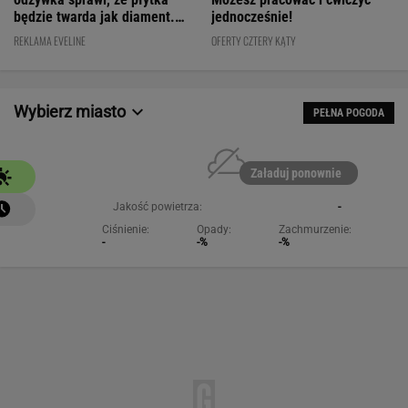
będzie twarda jak diament.
jednocześnie!
Cena? WOW!
REKLAMA EVELINE
OFERTY CZTERY KĄTY
Wybierz miasto
PEŁNA POGODA
Załaduj ponownie
Jakość powietrza:
-
Ciśnienie:
Opady:
Zachmurzenie:
-
-%
-%