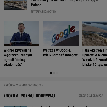
Szanse na pokonanie raka mamy wypisane na
twarzy? Niesamowite odkrycie
Tytuł tej książki jest hasłem, znają je ludzie,
którzy jej nie czytali
FINANSE I TECHNOLOGIA