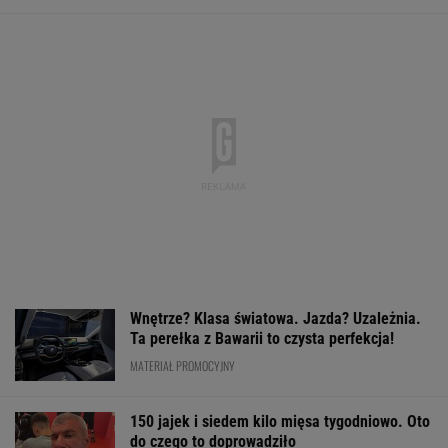
150 jajek i siedem kilo mięsa tygodniowo. Oto
do czego to doprowadziło
W Rosji zawrzało. "Polska stawia
nieakceptowalne warunki"
SIATKÓWKA
Jak można tak szybko się
posypać? Polski klub wzorem dla podupadłego
giganta
SUBSKRYPCJA
Mistrzowie z Japonii zaskakują ponownie.
Legendarny Lexus RX zyskał nową
technologię!
MATERIAŁ PROMOCYJNY