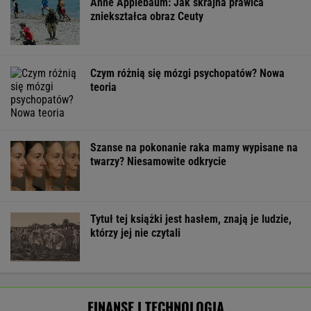
Poszły przelewy. 100 mld dol. wypłacone.
Ale Donald Trump tego nie odpuści
BIZNES
Zmiany w 500 plus dla seniora. W 2027 r.
więcej osób ma dostać pieniądze
BIZNES
Amerykański audyt wojskowy w
Polsce. Za przeglądem baz stoi twardy biznes
SUBSKRYPCJA