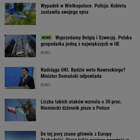
Widmo kryzysu na
Wstrząs w Google.
Fala ekstremal
Węgrzech. Magyar
Wielki drenaż mózgów
upałów w Niem
ogłosił "dobrą
W tydzień zmar
wiadomość"
blisko 10 tys. o
WSPÓŁPRACA PŁATNA Z WYBORCZA.PL
ZROZUM, POZNAJ, ODKRYWAJ
SEKCJA Z SUBSKRYPCJĄ
Anne Applebaum: Jak skrajna prawica
zniekształca obraz Ceuty
Czym różnią się mózgi psychopatów? Nowa
teoria