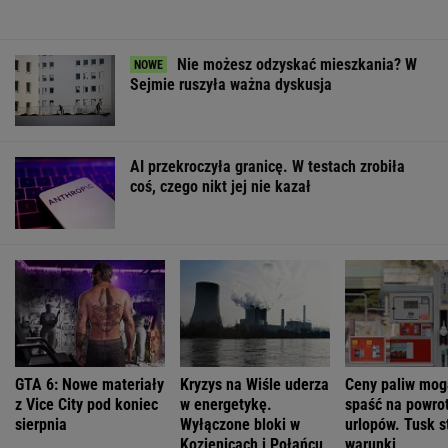
Oto darmowy sposób na odcinkowe
pomiary prędkości. Polski program
To będzie jedna z najdroższych obwodnic w
Polsce. Ponad pół miliarda złotych, by
odciążyć miasto
Polacy chętnie kupują auta tej japońskiej