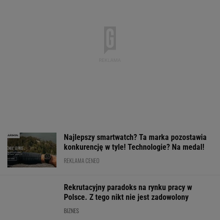
z Vice City pod koniec
w energetykę.
spaść na powrot
sierpnia
Wyłączone bloki w
urlopów. Tusk s
Kozienicach i Połańcu
warunki
WALUTY I GIEŁDA
EUR
USD
CHF
GBP
WIG
4,2992
3,7269
4,5986
5,0179
152 193,65
-0,03%
0,12%
-0,27%
0,1%
0,73%
SPRAWDŹ NOTOWANIA
Notowania dostarcza VIA24ONLINE
MOTORYZACJA