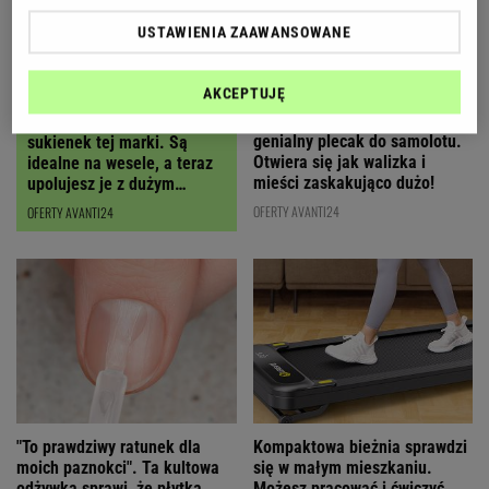
USTAWIENIA ZAAWANSOWANE
AKCEPTUJĘ
Polska marka stworzyła
Polki oszalały na punkcie
genialny plecak do samolotu.
sukienek tej marki. Są
Otwiera się jak walizka i
idealne na wesele, a teraz
mieści zaskakująco dużo!
upolujesz je z dużym
RABATEM
OFERTY AVANTI24
OFERTY AVANTI24
"To prawdziwy ratunek dla
Kompaktowa bieżnia sprawdzi
moich paznokci". Ta kultowa
się w małym mieszkaniu.
odżywka sprawi, że płytka
Możesz pracować i ćwiczyć