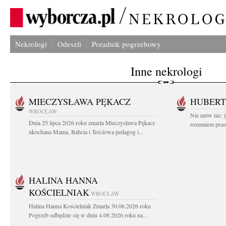
Nekrologi
Odeszli
Poradnik pogrzebowy
Inne nekrologi
MIECZYSŁAWA PĘKACZ
HUBERT
WROCŁAW
Nie mów nic: ju
Dnia 25 lipca 2026 roku zmarła Mieczysława Pękacz
rozumiem przed
ukochana Mama, Babcia i Teściowa pedagog i...
HALINA HANNA
KOŚCIELNIAK
WROCŁAW
Halina Hanna Kościelniak Zmarła 30.06.2026 roku
Pogrzeb odbędzie się w dniu 4.08.2026 roku na...