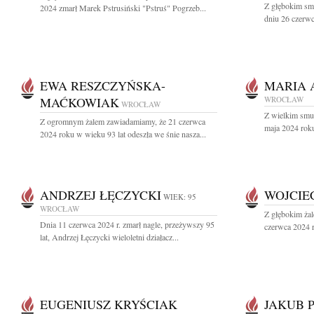
Z głębokim sm
2024 zmarł Marek Pstrusiński "Pstruś" Pogrzeb...
dniu 26 czerwc
EWA RESZCZYŃSKA-
MARIA 
MAĆKOWIAK
WROCŁAW
WROCŁAW
Z wielkim smu
Z ogromnym żalem zawiadamiamy, że 21 czerwca
maja 2024 roku
2024 roku w wieku 93 lat odeszła we śnie nasza...
ANDRZEJ ŁĘCZYCKI
WOJCIE
WIEK: 95
WROCŁAW
Z głębokim ża
Dnia 11 czerwca 2024 r. zmarł nagle, przeżywszy 95
czerwca 2024 r
lat, Andrzej Łęczycki wieloletni działacz...
EUGENIUSZ KRYŚCIAK
JAKUB 