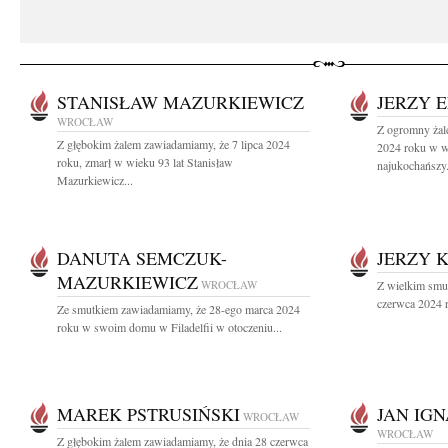
STANISŁAW MAZURKIEWICZ
JERZY 
WROCŁAW
Z ogromny żal
Z głębokim żalem zawiadamiamy, że 7 lipca 2024
2024 roku w wi
roku, zmarł w wieku 93 lat Stanisław
najukochańszy.
Mazurkiewicz...
DANUTA SEMCZUK-
JERZY 
MAZURKIEWICZ
WROCŁAW
Z wielkim smu
czerwca 2024 r
Ze smutkiem zawiadamiamy, że 28-ego marca 2024
roku w swoim domu w Filadelfii w otoczeniu...
MAREK PSTRUSIŃSKI
JAN IG
WROCŁAW
WROCŁAW
Z głębokim żalem zawiadamiamy, że dnia 28 czerwca