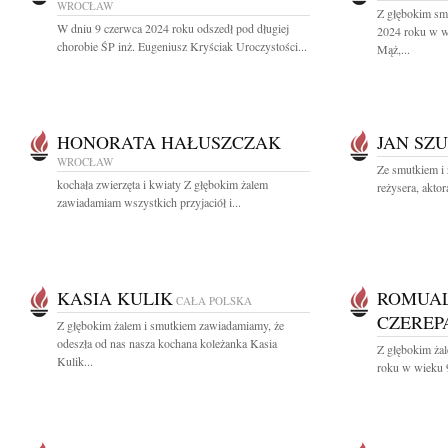
WROCŁAW
Z głębokim sm
W dniu 9 czerwca 2024 roku odszedł pod długiej
2024 roku w wi
chorobie ŚP inż. Eugeniusz Kryściak Uroczystości...
Mąż,...
HONORATA HAŁUSZCZAK
JAN SZ
WROCŁAW
Ze smutkiem i
kochała zwierzęta i kwiaty Z głębokim żalem
reżysera, aktor
zawiadamiam wszystkich przyjaciół i...
KASIA KULIK
ROMUAL
CAŁA POLSKA
CZEREP
Z głębokim żalem i smutkiem zawiadamiamy, że
odeszła od nas nasza kochana koleżanka Kasia
Z głębokim ża
Kulik...
roku w wieku 9