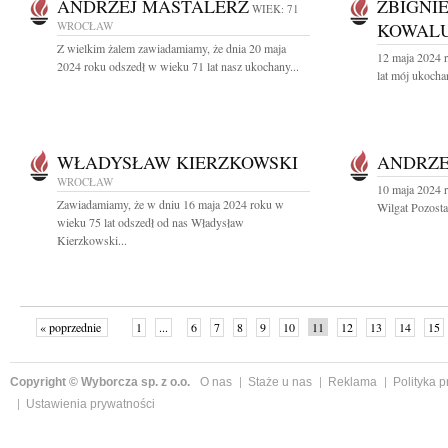
ANDRZEJ MASTALERZ
ZBIGNI
WIEK: 71
WROCŁAW
KOWAL
Z wielkim żalem zawiadamiamy, że dnia 20 maja
12 maja 2024 r
2024 roku odszedł w wieku 71 lat nasz ukochany...
lat mój ukochan
WŁADYSŁAW KIERZKOWSKI
ANDRZE
WROCŁAW
10 maja 2024 
Zawiadamiamy, że w dniu 16 maja 2024 roku w
Wilgat Pozosta
wieku 75 lat odszedł od nas Władysław
Kierzkowski...
« poprzednie
1
...
6
7
8
9
10
11
12
13
14
15
Copyright © Wyborcza sp. z o.o.
O nas
Staże u nas
Reklama
Polityka 
Ustawienia prywatności