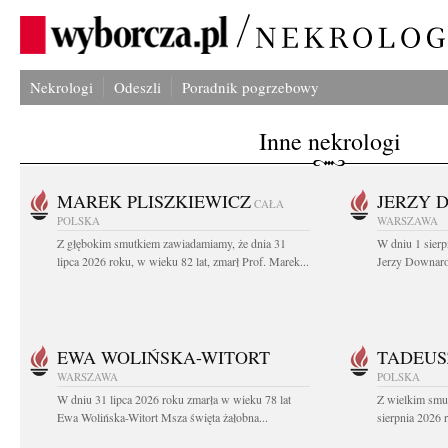
Nekrologi
Odeszli
Poradnik pogrzebowy
Inne nekrologi
MAREK PLISZKIEWICZ
JERZY 
CAŁA
POLSKA
WARSZAWA
Z głębokim smutkiem zawiadamiamy, że dnia 31
W dniu 1 sierp
lipca 2026 roku, w wieku 82 lat, zmarł Prof. Marek...
Jerzy Downarow
EWA WOLIŃSKA-WITORT
TADEUS
WARSZAWA
POLSKA
W dniu 31 lipca 2026 roku zmarła w wieku 78 lat
Z wielkim smu
Ewa Wolińska-Witort Msza święta żałobna...
sierpnia 2026 r