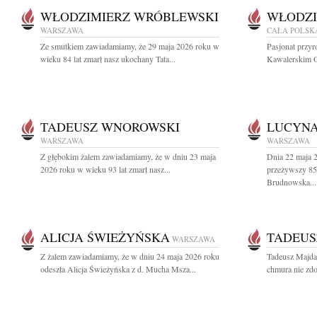
WŁODZIMIERZ WRÓBLEWSKI
WŁODZI
WARSZAWA
CAŁA POLSK
Ze smutkiem zawiadamiamy, że 29 maja 2026 roku w
Pasjonat przyr
wieku 84 lat zmarł nasz ukochany Tata...
Kawalerskim O
TADEUSZ WNOROWSKI
LUCYNA
WARSZAWA
WARSZAWA
Z głębokim żalem zawiadamiamy, że w dniu 23 maja
Dnia 22 maja 2
2026 roku w wieku 93 lat zmarł nasz...
przeżywszy 85 
Brudnowska...
ALICJA ŚWIEŻYŃSKA
TADEUS
WARSZAWA
Z żalem zawiadamiamy, że w dniu 24 maja 2026 roku
Tadeusz Majda
odeszła Alicja Świeżyńska z d. Mucha Msza...
chmura nie zdo