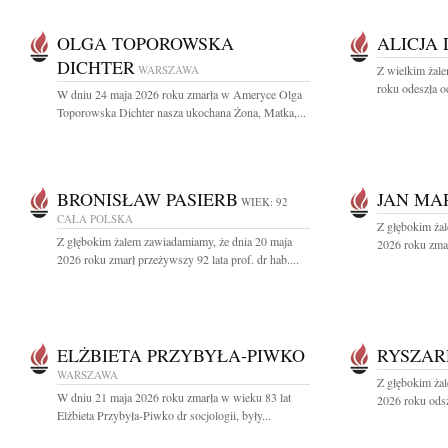
OLGA TOPOROWSKA
ALICJA
DICHTER
WARSZAWA
Z wielkim żal
roku odeszła o
W dniu 24 maja 2026 roku zmarła w Ameryce Olga
Toporowska Dichter nasza ukochana Żona, Matka,...
BRONISŁAW PASIERB
JAN MA
WIEK: 92
CAŁA POLSKA
Z głębokim ża
Z głębokim żalem zawiadamiamy, że dnia 20 maja
2026 roku zmar
2026 roku zmarł przeżywszy 92 lata prof. dr hab....
ELŻBIETA PRZYBYŁA-PIWKO
RYSZAR
WARSZAWA
Z głębokim ża
W dniu 21 maja 2026 roku zmarła w wieku 83 lat
2026 roku odsz
Elżbieta Przybyła-Piwko dr socjologii, były...