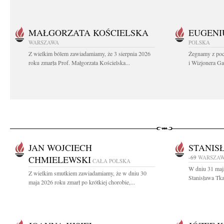
MAŁGORZATA KOŚCIELSKA
EUGENI
WARSZAWA
POLSKA
Z wielkim bólem zawiadamiamy, że 3 sierpnia 2026
Żegnamy z poc
roku zmarła Prof. Małgorzata Kościelska...
i Wizjonera Gas
JAN WOJCIECH
STANIS
CHMIELEWSKI
-69
WARSZA
CAŁA POLSKA
W dniu 31 maj
Z wielkim smutkiem zawiadamiamy, że w dniu 30
Stanisława Tka
maja 2026 roku zmarł po krótkiej chorobie,...