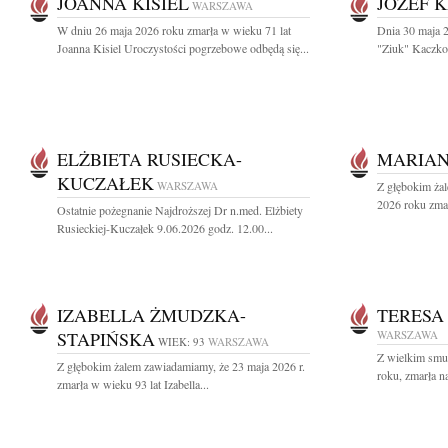
JOANNA KISIEL
JÓZEF 
WARSZAWA
W dniu 26 maja 2026 roku zmarła w wieku 71 lat
Dnia 30 maja 2
Joanna Kisiel Uroczystości pogrzebowe odbędą się...
"Ziuk" Kaczkow
ELŻBIETA RUSIECKA-
MARIAN
KUCZAŁEK
WARSZAWA
Z głębokim ża
2026 roku zmar
Ostatnie pożegnanie Najdroższej Dr n.med. Elżbiety
Rusieckiej-Kuczałek 9.06.2026 godz. 12.00...
IZABELLA ŻMUDZKA-
TERESA
STAPIŃSKA
WARSZAWA
WIEK: 93
WARSZAWA
Z wielkim smu
Z głębokim żalem zawiadamiamy, że 23 maja 2026 r.
roku, zmarła n
zmarła w wieku 93 lat Izabella...