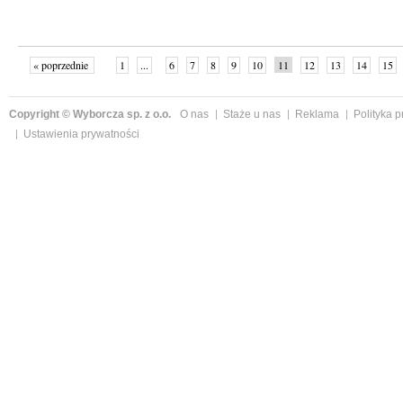
« poprzednie
1
...
6
7
8
9
10
11
12
13
14
15
Copyright © Wyborcza sp. z o.o.
O nas
Staże u nas
Reklama
Polityka 
Ustawienia prywatności