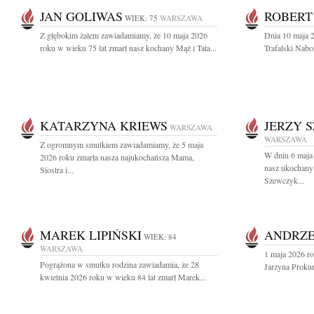
JAN GOLIWAS
ROBERT
WIEK: 75
WARSZAWA
Z głębokim żalem zawiadamiamy, że 10 maja 2026
Dnia 10 maja 2
roku w wieku 75 lat zmarł nasz kochany Mąż i Tata...
Trafalski Nabo
KATARZYNA KRIEWS
JERZY 
WARSZAWA
WARSZAWA
Z ogromnym smutkiem zawiadamiamy, że 5 maja
W dniu 6 maja 
2026 roku zmarła nasza najukochańsza Mama,
nasz ukochany 
Siostra i...
Szewczyk...
MAREK LIPIŃSKI
ANDRZE
WIEK: 84
WARSZAWA
1 maja 2026 ro
Pogrążona w smutku rodzina zawiadamia, że 28
Jarzyna Prokur
kwietnia 2026 roku w wieku 84 lat zmarł Marek...