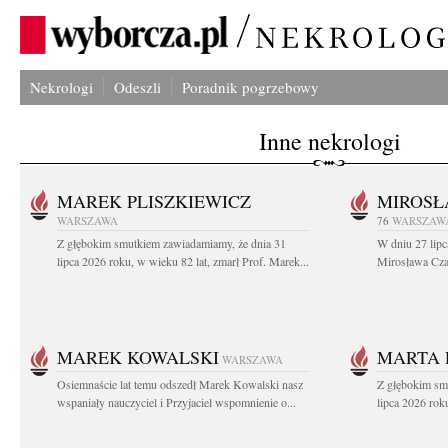
Nekrologi
Odeszli
Poradnik pogrzebowy
Inne nekrologi
MAREK PLISZKIEWICZ
MIROSŁ
WARSZAWA
76
WARSZAW
Z głębokim smutkiem zawiadamiamy, że dnia 31
W dniu 27 lipc
lipca 2026 roku, w wieku 82 lat, zmarł Prof. Marek...
Mirosława Czar
MAREK KOWALSKI
MARTA 
WARSZAWA
Osiemnaście lat temu odszedł Marek Kowalski nasz
Z głębokim sm
wspaniały nauczyciel i Przyjaciel wspomnienie o...
lipca 2026 roku