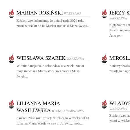
MARIAN ROSIŃSKI
JERZY 
WARSZAWA
WARSZAWA
Z żalem zawiadamiamy, że dnia 2 maja 2026 roku
Z głębokim sm
zmarł w wieku 88 lat Marian Rosiński Msza święta...
śmierci naszeg
Jerzego...
WIESŁAWA SZAREK
MIROSŁ
WARSZAWA
W dniu 3 maja 2026 roku odeszła w wieku 98 lat
Z niewyobraża
moja ukochana Mama Wiesława Szarek Msza
zmarłego nagle
święta...
LILIANNA MARIA
WŁADY
WASILEWSKA
WARSZAWA
WIEK: 98
WARSZAWA
Z żalem zawia
6 marca 2026 roku zmarła w Chicago w wieku 98 lat
zmarł w wieku 
Lilianna Maria Wasilewska z d. Jurewicz moja...