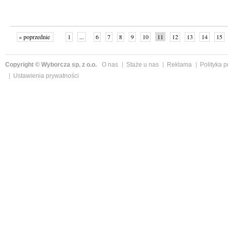
« poprzednie
1
...
6
7
8
9
10
11
12
13
14
15
Copyright © Wyborcza sp. z o.o.
O nas
Staże u nas
Reklama
Polityka 
Ustawienia prywatności