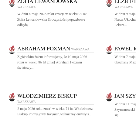
ZOFIA LEWANDOWSKA
ELŻBIE
WARSZAWA
WARSZAWA
W dniu 8 maja 2026 roku zmarła w wieku 92 lat
W dniu 9 maja 
Zofia Lewandowska Uroczystości pogrzebowe
Nasza Ukocha
odbędą...
Lekarz...
ABRAHAM FOXMAN
PAWEŁ 
WARSZAWA
Z głębokim żalem informujemy, że 10 maja 2026
W dniu 7 maja 
roku w wieku 86 lat zmarł Abraham Foxman
ukochany Mąż, 
światowy...
WŁODZIMIERZ BISKUP
JAN SZ
WARSZAWA
W dniu 11 maja
2 maja 2026 roku zmarł w wieku 74 lat Włodzimierz
Szymanowski 
Biskup Pomysłowy Inżynier, techniczny eurydyta...
się...