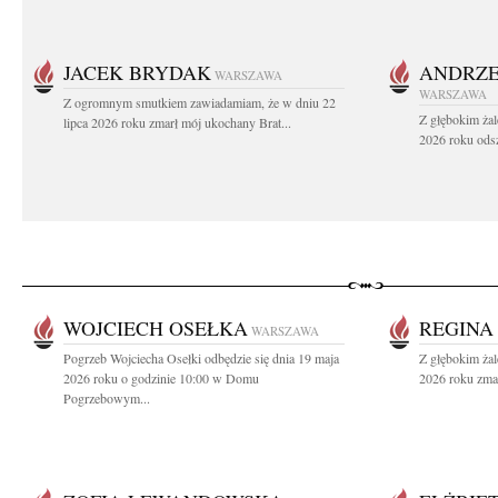
JACEK BRYDAK
ANDRZE
WARSZAWA
WARSZAWA
Z ogromnym smutkiem zawiadamiam, że w dniu 22
Z głębokim żal
lipca 2026 roku zmarł mój ukochany Brat...
2026 roku odsz
WOJCIECH OSEŁKA
REGINA
WARSZAWA
Pogrzeb Wojciecha Osełki odbędzie się dnia 19 maja
Z głębokim ża
2026 roku o godzinie 10:00 w Domu
2026 roku zmar
Pogrzebowym...