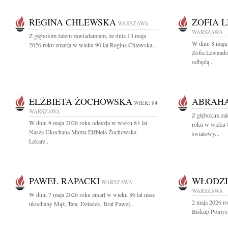
REGINA CHLEWSKA
ZOFIA 
WARSZAWA
WARSZAWA
Z głębokim żalem zawiadamiam, że dnia 13 maja
W dniu 8 maja 
2026 roku zmarła w wieku 90 lat Regina Chlewska...
Zofia Lewando
odbędą...
ELŻBIETA ŻOCHOWSKA
ABRAH
WIEK: 84
WARSZAWA
Z głębokim ża
W dniu 9 maja 2026 roku odeszła w wieku 84 lat
roku w wieku 
Nasza Ukochana Mama Elżbieta Żochowska
światowy...
Lekarz...
PAWEŁ RAPACKI
WŁODZI
WARSZAWA
WARSZAWA
W dniu 7 maja 2026 roku zmarł w wieku 86 lat nasz
2 maja 2026 ro
ukochany Mąż, Tata, Dziadek, Brat Paweł...
Biskup Pomysło