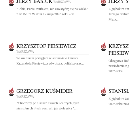
JERZY BASIUK
JERZY 
WARSZAWA
"Tobie, Panie, zaufałem, nie zawstydzę się na wieki."
Z głębokim sm
z Te Deum W dniu 17 maja 2026 roku - w...
Jerzego Stali
Męża,...
KRZYSZTOF PIESIEWICZ
KRZYSZ
WARSZAWA
PIESIEW
Ze smutkiem przyjęłam wiadomość o śmierci
Okręgowa Rad
Krzysztofa Piesiewicza adwokata, polityka oraz...
zawiadamia z g
2026 roku...
GRZEGORZ KUŚMIDER
STANIS
WARSZAWA
Z głębokim ża
"Chodzimy po śladach swoich i cudzych, tych
2026 roku zmar
nieistotnych i tych cennych jak złote góry"....