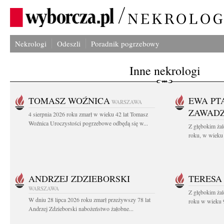
Nekrologi
Odeszli
Poradnik pogrzebowy
Inne nekrologi
TOMASZ WOŹNICA
EWA PT
WARSZAWA
ZAWAD
4 sierpnia 2026 roku zmarł w wieku 42 lat Tomasz
Woźnica Uroczystości pogrzebowe odbędą się w...
Z głębokim żal
roku, w wieku 
ANDRZEJ ZDZIEBORSKI
TERESA
WARSZAWA
Z głębokim żal
W dniu 28 lipca 2026 roku zmarł przeżywszy 78 lat
roku w wieku 9
Andrzej Zdzieborski nabożeństwo żałobne...