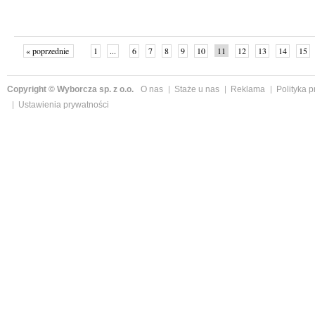
« poprzednie
1
...
6
7
8
9
10
11
12
13
14
15
Copyright © Wyborcza sp. z o.o.
O nas
Staże u nas
Reklama
Polityka 
Ustawienia prywatności