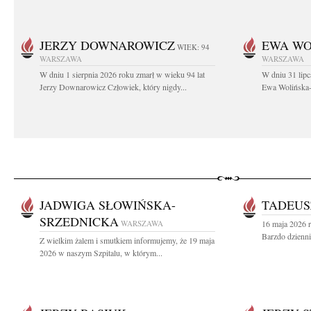
JERZY DOWNAROWICZ
EWA WO
WIEK: 94
WARSZAWA
WARSZAWA
W dniu 1 sierpnia 2026 roku zmarł w wieku 94 lat
W dniu 31 lipc
Jerzy Downarowicz Człowiek, który nigdy...
Ewa Wolińska-W
JADWIGA SŁOWIŃSKA-
TADEUS
SRZEDNICKA
WARSZAWA
16 maja 2026 r
Barzdo dzienni
Z wielkim żalem i smutkiem informujemy, że 19 maja
2026 w naszym Szpitalu, w którym...