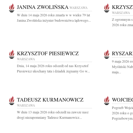
JANINA ZWOLIŃSKA
KRZYSZ
WARSZAWA
WARSZAWA
W dniu 14 maja 2026 roku zmarła w w wieku 79 lat
Z ogromnym sm
Janina Zwolińska inżynier budownictwa lądowego...
2026 roku zmar
KRZYSZTOF PIESIEWICZ
RYSZAR
WARSZAWA
9 maja 2026 ro
Dnia, 14 maja 2026 roku odszedł od nas Krzysztof
Myśliński Nab
Piesiewicz ukochany tata i dziadek żegnamy Go w...
maja...
TADEUSZ KURMANOWICZ
WOJCIE
WARSZAWA
Pogrzeb Wojcie
W dniu 13 maja 2026 roku odszedł na zawsze nasz
2026 roku o g
drogi niezapomniany Tadeusz Kurmanowicz...
Pogrzebowym.