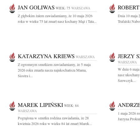
JAN GOLIWAS
ROBERT
WIEK: 75
WARSZAWA
Z głębokim żalem zawiadamiamy, że 10 maja 2026
Dnia 10 maja 2
roku w wieku 75 lat zmarł nasz kochany Mąż i Tata...
Trafalski Nabo
KATARZYNA KRIEWS
JERZY 
WARSZAWA
WARSZAWA
Z ogromnym smutkiem zawiadamiamy, że 5 maja
W dniu 6 maja 
2026 roku zmarła nasza najukochańsza Mama,
nasz ukochany 
Siostra i...
Szewczyk...
MAREK LIPIŃSKI
ANDRZE
WIEK: 84
WARSZAWA
1 maja 2026 ro
Pogrążona w smutku rodzina zawiadamia, że 28
Jarzyna Prokur
kwietnia 2026 roku w wieku 84 lat zmarł Marek...