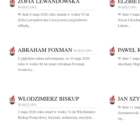
ZOFIA LEWANDOWSKA
ELŻBIE
WARSZAWA
WARSZAWA
W dniu 8 maja 2026 roku zmarła w wieku 92 lat
W dniu 9 maja 
Zofia Lewandowska Uroczystości pogrzebowe
Nasza Ukocha
odbędą...
Lekarz...
ABRAHAM FOXMAN
PAWEŁ 
WARSZAWA
Z głębokim żalem informujemy, że 10 maja 2026
W dniu 7 maja 
roku w wieku 86 lat zmarł Abraham Foxman
ukochany Mąż, 
światowy...
WŁODZIMIERZ BISKUP
JAN SZ
WARSZAWA
W dniu 11 maja
2 maja 2026 roku zmarł w wieku 74 lat Włodzimierz
Szymanowski 
Biskup Pomysłowy Inżynier, techniczny eurydyta...
się...