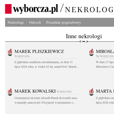
Nekrologi
Odeszli
Poradnik pogrzebowy
Inne nekrologi
MAREK PLISZKIEWICZ
MIROSŁ
WARSZAWA
76
WARSZAW
Z głębokim smutkiem zawiadamiamy, że dnia 31
W dniu 27 lipc
lipca 2026 roku, w wieku 82 lat, zmarł Prof. Marek...
Mirosława Czar
MAREK KOWALSKI
MARTA 
WARSZAWA
Osiemnaście lat temu odszedł Marek Kowalski nasz
Z głębokim sm
wspaniały nauczyciel i Przyjaciel wspomnienie o...
lipca 2026 roku