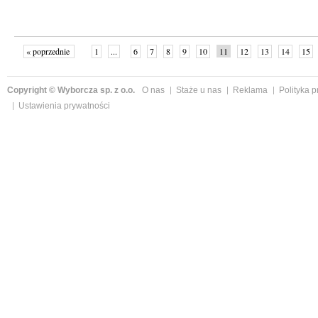
« poprzednie
1
...
6
7
8
9
10
11
12
13
14
15
Copyright © Wyborcza sp. z o.o.
O nas
Staże u nas
Reklama
Polityka 
Ustawienia prywatności