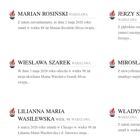
MARIAN ROSIŃSKI
JERZY 
WARSZAWA
WARSZAWA
Z żalem zawiadamiamy, że dnia 2 maja 2026 roku
Z głębokim sm
zmarł w wieku 88 lat Marian Rosiński Msza święta...
śmierci naszeg
Jerzego...
WIESŁAWA SZAREK
MIROSŁ
WARSZAWA
W dniu 3 maja 2026 roku odeszła w wieku 98 lat
Z niewyobraża
moja ukochana Mama Wiesława Szarek Msza
zmarłego nagle
święta...
LILIANNA MARIA
WŁADY
WASILEWSKA
WARSZAWA
WIEK: 98
WARSZAWA
Z żalem zawia
6 marca 2026 roku zmarła w Chicago w wieku 98 lat
zmarł w wieku 
Lilianna Maria Wasilewska z d. Jurewicz moja...