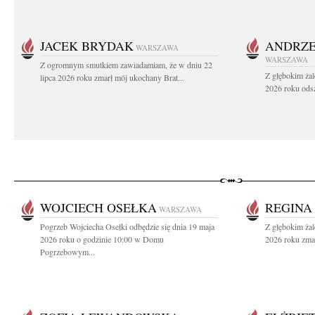
JACEK BRYDAK
ANDRZE
WARSZAWA
WARSZAWA
Z ogromnym smutkiem zawiadamiam, że w dniu 22
Z głębokim żal
lipca 2026 roku zmarł mój ukochany Brat...
2026 roku odsz
WOJCIECH OSEŁKA
REGINA
WARSZAWA
Pogrzeb Wojciecha Osełki odbędzie się dnia 19 maja
Z głębokim ża
2026 roku o godzinie 10:00 w Domu
2026 roku zmar
Pogrzebowym...