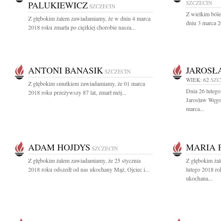
PALUKIEWICZ
SZCZECIN
SZCZECIN
Z wielkim ból
Z głębokim żalem zawiadamiamy, że w dniu 4 marca
dniu 3 marca 2
2018 roku zmarła po ciężkiej chorobie nasza...
ANTONI BANASIK
JAROSŁ
SZCZECIN
WIEK: 62
SZC
Z głębokim smutkiem zawiadamiamy, że 01 marca
Dnia 26 lutego
2018 roku przeżywszy 87 lat, zmarł mój...
Jarosław Węgo
marca...
ADAM HOJDYS
MARIA 
SZCZECIN
Z głębokim żalem zawiadamiamy, że 25 stycznia
Z głębokim ża
2018 roku odszedł od nas ukochany Mąż, Ojciec i...
lutego 2018 ro
ukochana...