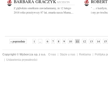
BARBARA GRACZYK
ROBERT
SZCZECIN
Z głębokim smutkiem zawiadamiamy, że 12 lutego
" ... z każdym
2018 roku przeżywszy 87 lat, zmarła nasza Mama,...
i my po trochu
« poprzednie
1
...
6
7
8
9
10
11
12
13
14
15
Copyright © Wyborcza sp. z o.o.
O nas
Staże u nas
Reklama
Polityka 
Ustawienia prywatności