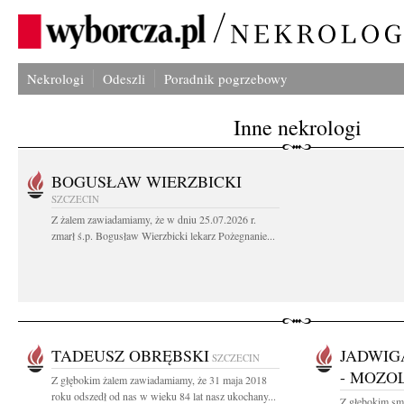
Nekrologi
Odeszli
Poradnik pogrzebowy
Inne nekrologi
BOGUSŁAW WIERZBICKI
SZCZECIN
Z żalem zawiadamiamy, że w dniu 25.07.2026 r.
zmarł ś.p. Bogusław Wierzbicki lekarz Pożegnanie...
TADEUSZ OBRĘBSKI
JADWIG
SZCZECIN
- MOZO
Z głębokim żalem zawiadamiamy, że 31 maja 2018
roku odszedł od nas w wieku 84 lat nasz ukochany...
Z głębokim smu