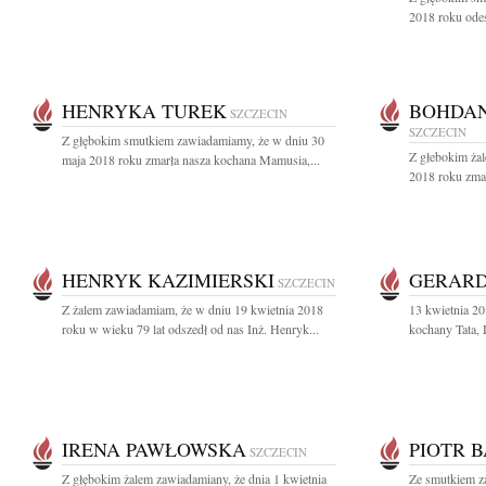
2018 roku odes
HENRYKA TUREK
BOHDAN
SZCZECIN
SZCZECIN
Z głębokim smutkiem zawiadamiamy, że w dniu 30
Z głebokim ża
maja 2018 roku zmarła nasza kochana Mamusia,...
2018 roku zma
HENRYK KAZIMIERSKI
GERARD
SZCZECIN
Z żalem zawiadamiam, że w dniu 19 kwietnia 2018
13 kwietnia 2
roku w wieku 79 lat odszedł od nas Inż. Henryk...
kochany Tata, 
IRENA PAWŁOWSKA
PIOTR 
SZCZECIN
Z głębokim żalem zawiadamiany, że dnia 1 kwietnia
Ze smutkiem z