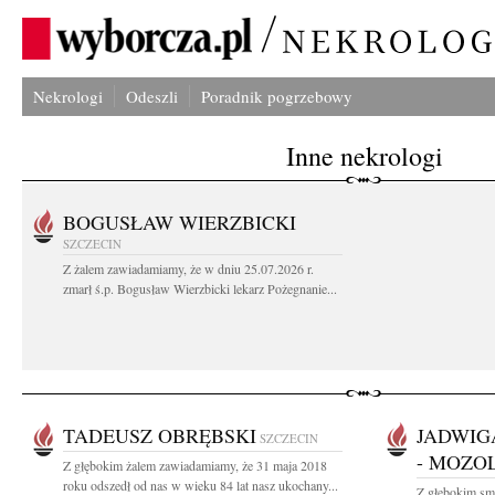
Nekrologi
Odeszli
Poradnik pogrzebowy
Inne nekrologi
BOGUSŁAW WIERZBICKI
SZCZECIN
Z żalem zawiadamiamy, że w dniu 25.07.2026 r.
zmarł ś.p. Bogusław Wierzbicki lekarz Pożegnanie...
TADEUSZ OBRĘBSKI
JADWIG
SZCZECIN
- MOZO
Z głębokim żalem zawiadamiamy, że 31 maja 2018
roku odszedł od nas w wieku 84 lat nasz ukochany...
Z głębokim smu