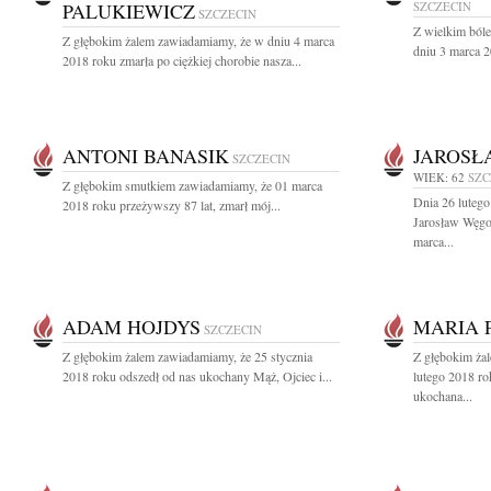
PALUKIEWICZ
SZCZECIN
SZCZECIN
Z wielkim ból
Z głębokim żalem zawiadamiamy, że w dniu 4 marca
dniu 3 marca 2
2018 roku zmarła po ciężkiej chorobie nasza...
ANTONI BANASIK
JAROSŁ
SZCZECIN
WIEK: 62
SZC
Z głębokim smutkiem zawiadamiamy, że 01 marca
Dnia 26 lutego
2018 roku przeżywszy 87 lat, zmarł mój...
Jarosław Węgo
marca...
ADAM HOJDYS
MARIA 
SZCZECIN
Z głębokim żalem zawiadamiamy, że 25 stycznia
Z głębokim ża
2018 roku odszedł od nas ukochany Mąż, Ojciec i...
lutego 2018 ro
ukochana...