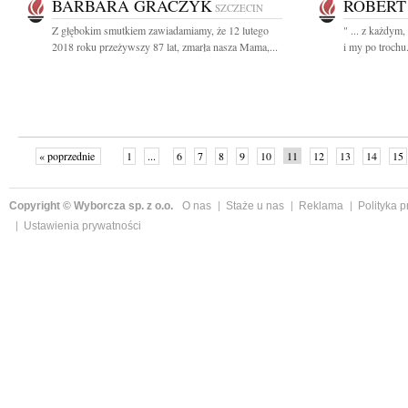
BARBARA GRACZYK
ROBERT
SZCZECIN
Z głębokim smutkiem zawiadamiamy, że 12 lutego
" ... z każdym
2018 roku przeżywszy 87 lat, zmarła nasza Mama,...
i my po trochu
« poprzednie
1
...
6
7
8
9
10
11
12
13
14
15
Copyright © Wyborcza sp. z o.o.
O nas
Staże u nas
Reklama
Polityka 
Ustawienia prywatności