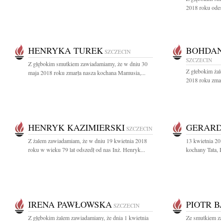
2018 roku odes
HENRYKA TUREK
BOHDAN
SZCZECIN
SZCZECIN
Z głębokim smutkiem zawiadamiamy, że w dniu 30
Z głebokim ża
maja 2018 roku zmarła nasza kochana Mamusia,...
2018 roku zma
HENRYK KAZIMIERSKI
GERARD
SZCZECIN
Z żalem zawiadamiam, że w dniu 19 kwietnia 2018
13 kwietnia 2
roku w wieku 79 lat odszedł od nas Inż. Henryk...
kochany Tata, 
IRENA PAWŁOWSKA
PIOTR 
SZCZECIN
Z głębokim żalem zawiadamiany, że dnia 1 kwietnia
Ze smutkiem z