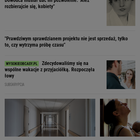
Zdecydowaliśmy się na
wspólne wakacje z przyjaciółką. Rozpoczęła
łowy
SUBSKRYPCJA
"Nigdy na sto procent nie dowiem się,
"Moja ma
dlaczego Zosia zachorowała"
mieć 3 dzieci, bo st
ZOBACZ WSZYSTKIE
Wybierz miasto
PEŁNA POGODA