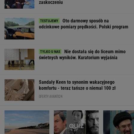
świetnych wyników. Kuratorium wyjaśnia
Sandały Keen to synonim wakacyjnego
komfortu - teraz tańsze o niemal 100 zł
OFERTY AVANTI24
Pustki w kurorcie nad
Rozpoznasz tych
Iran. Media: M
morzem. "Z roku na
wybitnych aktorów
Chamenei jest 
rok turystów jest coraz
PRL-u? Wszyscy mylą
stanie krytycz
mniej"
się w 8. pytaniu