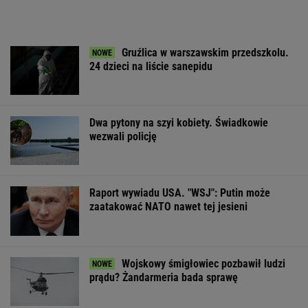
Wojskowy śmigłowiec pozbawił ludzi
prądu? Żandarmeria bada sprawę
Pierwszy etap GAT zakończony. To
strategiczna inwestycja dla polskiego
eksportu
MATERIAŁ PROMOCYJNY
Kamienna Góra.
DOGE miał przynieść
Nowe ustalenia
Nożownik ranił 15-
USA miliardowe
zaginięcia Jowi
latka. Trwa obława
oszczędności. Co
Zielińskiej. Zn
policji
poszło nie tak?
wyniki badań 