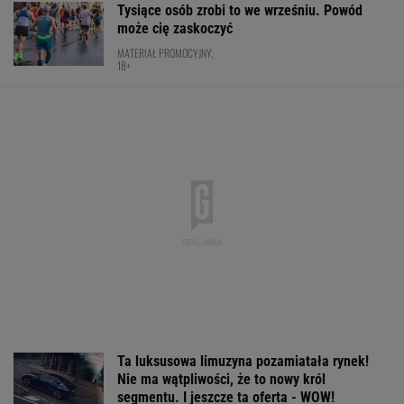
Ta luksusowa limuzyna pozamiatała rynek!
Nie ma wątpliwości, że to nowy król
segmentu. I jeszcze ta oferta - WOW!
MATERIAŁ PROMOCYJNY
Usyk wprost wskazał, kto wygra wojnę w
Ukrainie
BOKS
Cały świat widział, jak Switolina potraktowała