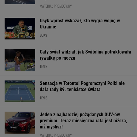
rywalkę po meczu
TENIS
Sensacja w Toronto! Pogromczyni Polki nie
dała rady 89. tenisistce świata
TENIS
Jeden z najbardziej pożądanych SUV-ów
premium. Teraz miesięczna rata jest niższa,
niż myślisz!
MATERIAŁ PROMOCYJNY
Absolutna sensacja w Toronto!
Andriejewa odpada w III rundzie!
TENIS