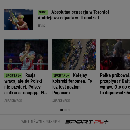
Rosja
Kolejny
Polka próbował
wraca, ale do Polski
kolarski fenomen. To
przepłynąć Bał
nie przyleci. Polscy
już jest poziom
wpław. Oto do 
siatkarze reagują. "Nie
Pogacara
to doprowadził
rozumiem"
SUBSKRYPCJA
SUBSKRYPCJA
WIĘCEJ NIŻ WYNIK. SUBSKRYBUJ
POLITYKA