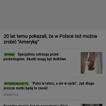
Specjalista ostrzega przed
pocketingiem. Skutki mogą być dotkliwe
"Patrz w talerz, a nie w cycki". Jak długo
jeszcze matki będą to znosić
SUBSKRYPCJA
Dowódca musiał dać im pozwolenie: "Ależ
rozbierajcie się, kobiety"
"Prawdziwym sprawdzianem projektu nie jest sprzedaż, tylko
to, czy wytrzyma próbę czasu"