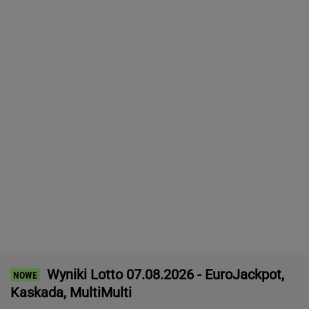
Wyniki Lotto 07.08.2026 - EuroJackpot,
Kaskada, MultiMulti
Nie będzie nowej umowy TVP z Kościołem.
Obowiązuje ta podpisana przez Kurskiego
MARCIN KOZŁOWSKI
Czeska policja ustaliła tożsamość mężczyzny
spod Śnieżki. To Polak