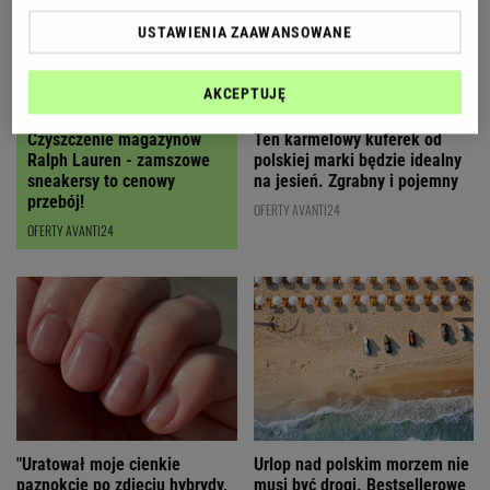
USTAWIENIA ZAAWANSOWANE
AKCEPTUJĘ
Czyszczenie magazynów
Ten karmelowy kuferek od
Ralph Lauren - zamszowe
polskiej marki będzie idealny
sneakersy to cenowy
na jesień. Zgrabny i pojemny
przebój!
OFERTY AVANTI24
OFERTY AVANTI24
"Uratował moje cienkie
Urlop nad polskim morzem nie
paznokcie po zdjęciu hybrydy,
musi być drogi. Bestsellerowe