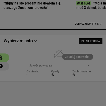
Załaduj ponownie
Jakość powietrza:
-
Ciśnienie:
Opady:
Zachmurzenie:
-
-%
-%