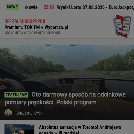
akowie
Wyniki Lotto 07.08.2026 - EuroJackpot, Kaskada, Mul
NOWE
OFERTA SUBSKRYPCJI
Premium: TOK FM + Wyborcza.pl
MOCNE MEDIA W DUO PAKIECIE. SPRAWDŹ
Oto darmowy sposób na odcinkowe
pomiary prędkości. Polski program
TOMASZ OKUROWSKI
Absolutna sensacja w Toronto! Andriejewa
odpada w III rundzie!