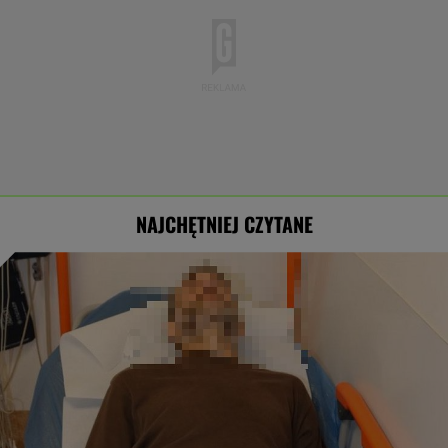
NAJCHĘTNIEJ CZYTANE
Nowe informacje o mężczyźnie spod Śnieżki.
To Polak
AI przekroczyła granicę. W testach zrobiła