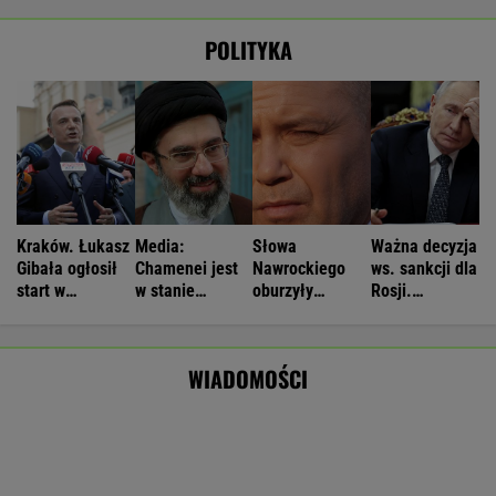
Kraków. Łukasz
Media:
Słowa
Ważna decyzja
Gibała ogłosił
Chamenei jest
Nawrockiego
ws. sankcji dla
start w
w stanie
oburzyły
Rosji.
wyborach na
krytycznym.
Zacharową.
Amerykański
prezydenta
Tajne spotkanie
"Kliniczna
Senat
miasta
w Teheranie
rusofobia"
zagłosował
WIADOMOŚCI