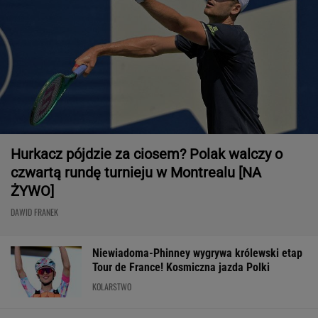
Hurkacz pójdzie za ciosem? Polak walczy o
czwartą rundę turnieju w Montrealu [NA
ŻYWO]
DAWID FRANEK
Niewiadoma-Phinney wygrywa królewski etap
Tour de France! Kosmiczna jazda Polki
KOLARSTWO
Tysiące osób zrobi to we wrześniu. Powód
może cię zaskoczyć
MATERIAŁ PROMOCYJNY,
18+