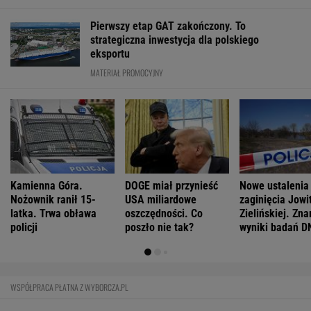
WSPÓŁPRACA PŁATNA Z WYBORCZA.PL
ZROZUM, POZNAJ, ODKRYWAJ
SEKCJA Z SUBSKRYPCJĄ
Więcej niż dobra kupa. Błonnik dba też o
mózg
Katarzyna poroniła. Lekarka uparła się przy
skrobance
Cały świat uczy się od Ukraińców prowadzenia
wojny. Tylko nie Polacy
Daniel Olbrychski ocenzurowany przez