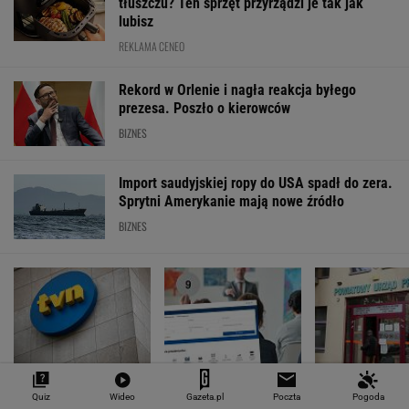
WALUTY I GIEŁDA
EUR
USD
CHF
GBP
WIG
4,2988
3,7197
4,6029
5,0184
151 782,92
-0,08%
-0,38%
0,16%
-0,1%
-0,24%
SPRAWDŹ NOTOWANIA
Notowania dostarcza VIA24ONLINE
MATERIAŁY PROMOCYJNE
PRZEWAGA DZIĘKI TECHNICE
Quiz
Wideo
Gazeta.pl
Poczta
Pogoda