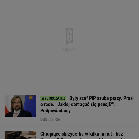
BIZNES
Import saudyjskiej ropy do USA spadł do zera.
Sprytni Amerykanie mają nowe źródło
BIZNES
Paramount przekonał
Nowe eLicytacje
Rynek pracy: S
Wielką Brytanię ws.
ruszyły pełną parą.
bezrobocia w gó
fuzji. "Nie budzi obaw"
Dużo samochodów w
Gdzie najtrudnie
dobrej cenie
etat?