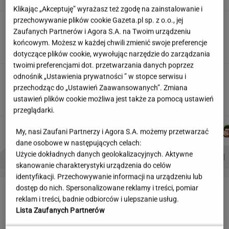
Klikając „Akceptuję” wyrażasz też zgodę na zainstalowanie i
przechowywanie plików cookie Gazeta.pl sp. z o.o., jej
Partnerka Litewki po jego
Zaufanych Partnerów i Agora S.A. na Twoim urządzeniu
śmierci: Niektórzy zlecieli się jak sępy
końcowym. Możesz w każdej chwili zmienić swoje preferencje
SUBSKRYPCJA
dotyczące plików cookie, wywołując narzędzie do zarządzania
twoimi preferencjami dot. przetwarzania danych poprzez
Najniższe poparcie dla PiS w sondażu od lat.
odnośnik „Ustawienia prywatności ” w stopce serwisu i
Doda i jej były mąż oskarżeni
przechodząc do „Ustawień Zaawansowanych”. Zmiana
ustawień plików cookie możliwa jest także za pomocą ustawień
przeglądarki.
MARTA
MARCIN
AGNIESZKA
MACIEK
Autorzy:
My, nasi Zaufani Partnerzy i Agora S.A. możemy przetwarzać
KORYCKA
KOZŁOWSKI
NIEDZIAŁEK
KUCHARCZYK
dane osobowe w następujących celach:
Użycie dokładnych danych geolokalizacyjnych. Aktywne
PROBLEMY POLSKICH SIATKARZY
ZNAK Z '30'
WISŁAWA SZYMBORSKA
skanowanie charakterystyki urządzenia do celów
identyfikacji. Przechowywanie informacji na urządzeniu lub
LETNIE OKAZJE
dostęp do nich. Spersonalizowane reklamy i treści, pomiar
reklam i treści, badnie odbiorców i ulepszanie usług.
Lista Zaufanych Partnerów