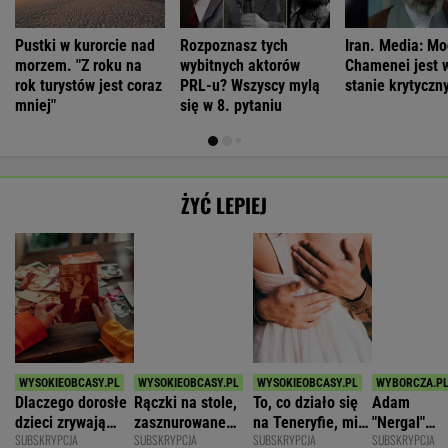
ŻYĆ LEPIEJ
Dlaczego dorosłe
Rączki na stole,
To, co działo się
Adam
dzieci zrywają
zasznurowane
na Teneryfie, mi
"Nergal"
SUBSKRYPCJA
SUBSKRYPCJA
SUBSKRYPCJA
SUBSKRYPCJA
kontakt z
usta. Byłam
się należało. Nie
Darski: Ja
rodzicami?
wychowana w
myślałam, że to
wybieram
dużej dyscyplinie
złe
terapię, a
WSPÓŁPRACA PŁATNA Z
większość
facetów
alkohol
Polecamy
Dziś 16:00 • Piłka nożna (M)
●
Trwa
• Tenis (M)