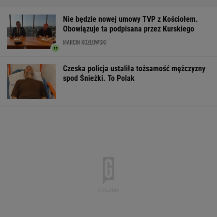
Gruźlica w warszawskim przedszkolu.
24 dzieci na liście sanepidu
Dwa pytony na szyi kobiety. Świadkowie
wezwali policję
Raport wywiadu USA. "WSJ": Putin może
zaatakować NATO nawet tej jesieni