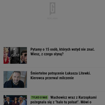
Pytamy o 15 osób, których wstyd nie znać.
Wiesz, z czego słyną?
Śmiertelne potrącenie Łukasza Litewki.
Kierowca przerwał milczenie
Wachowicz wraz z Kurzopkami
pożegnała się z "halo tu polsat". Mówi o
zaskoczeniu
Oto darmowy sposób na
odcinkowe pomiary prędkości. Polski program
Nie dostała się do liceum mimo