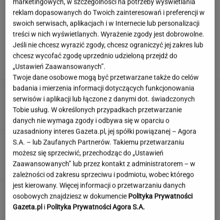
marketingowych, w szczególności na potrzeby wyświetlania
reklam dopasowanych do Twoich zainteresowań i preferencji w
swoich serwisach, aplikacjach i w Internecie lub personalizacji
treści w nich wyświetlanych. Wyrażenie zgody jest dobrowolne.
Tak Nawrocki wymyka się spod
Jeśli nie chcesz wyrazić zgody, chcesz ograniczyć jej zakres lub
kontroli PiS. "Znalazł się w pułapce"
chcesz wycofać zgodę uprzednio udzieloną przejdź do
SUBSKRYPCJA
„Ustawień Zaawansowanych”.
Twoje dane osobowe mogą być przetwarzane także do celów
badania i mierzenia informacji dotyczących funkcjonowania
"To był pierwszy w tym stuleciu projekt totalny
serwisów i aplikacji lub łączone z danymi dot. świadczonych
na polskim rynku"
Tobie usług. W określonych przypadkach przetwarzanie
MARTA KORYCKA
danych nie wymaga zgody i odbywa się w oparciu o
uzasadniony interes Gazeta.pl, jej spółki powiązanej – Agora
Quiz: Te gwiazdy wystąpią na Olsztyn Green
S.A. – lub Zaufanych Partnerów. Takiemu przetwarzaniu
Festival! Ile o nich wiesz?
możesz się sprzeciwić, przechodząc do „Ustawień
Zaawansowanych” lub przez kontakt z administratorem – w
zależności od zakresu sprzeciwu i podmiotu, wobec którego
jest kierowany. Więcej informacji o przetwarzaniu danych
To nie droga na skróty. Matka pokazuje, jak
osobowych znajdziesz w dokumencie
Polityka Prywatności
naprawdę wygląda edukacja domowa
Gazeta.pl
i
Polityka Prywatności Agora S.A.
MATERIAŁ PROMOCYJNY