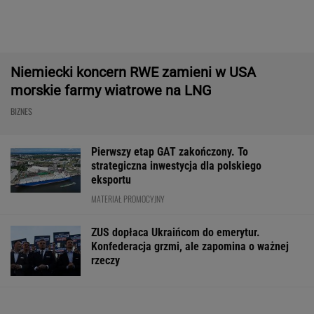
Były szef PIP szuka pracy. Prosi
o radę. "Jakiej domagać się pensji?".
Podpowiadamy
SUBSKRYPCJA
Chrupiące skrzydełka w kilka minut i bez
tłuszczu? Ten sprzęt przyrządzi je tak jak
lubisz
REKLAMA CENEO
Rekord w Orlenie i nagła reakcja byłego
prezesa. Poszło o kierowców