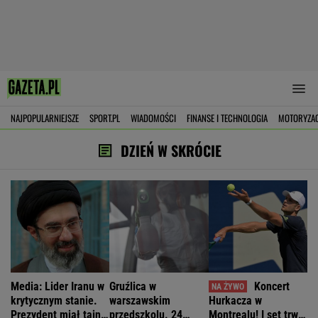
NAJPOPULARNIEJSZE
SPORT.PL
WIADOMOŚCI
FINANSE I TECHNOLOGIA
MOTORYZA
DZIEŃ W SKRÓCIE
Media: Lider Iranu w
Gruźlica w
Koncert
krytycznym stanie.
warszawskim
Hurkacza w
Prezydent miał tajne
przedszkolu. 24
Montrealu! I set trwał