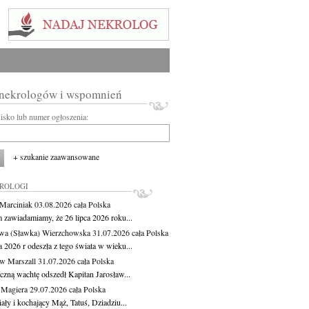
 nekrologów i wspomnień
wisko lub numer ogłoszenia:
+ szukanie zaawansowane
KROLOGI
 Marciniak
03.08.2026
cała Polska
m zawiadamiamy, że 26 lipca 2026 roku...
wa (Sławka) Wierzchowska
31.07.2026
cała Polska
a 2026 r odeszła z tego świata w wieku...
aw Marszall
31.07.2026
cała Polska
czną wachtę odszedł Kapitan Jarosław...
 Magiera
29.07.2026
cała Polska
ły i kochający Mąż, Tatuś, Dziadziu...