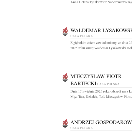
Anna Helena Tyszkiewicz Nabożeństwo żało
WALDEMAR ŁYSAKOWS
CAŁA POLSKA
Z głębokim żalem zawiadamiamy, że dnia 22
2025 roku zmarł Waldemar Łysakowski Dokt
MIECZYSŁAW PIOTR
BARTECKI
CAŁA POLSKA
Dnia 17 kwietnia 2025 roku odszedł nasz k
Mąż, Tata, Dziadek, Teść Mieczysław Piotr..
ANDRZEJ GOSPODAROW
CAŁA POLSKA