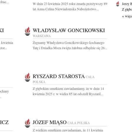
bne...
W dniu 23 kwietnia 2025 roku zmarła przeżywszy 89
Jerzy 
lat Anna Celina Niewiadomska Nabożeństwo...
Z głęb
+ więc
KI
WŁADYSŁAW GONCIKOWSKI
WARSZAWA
 kwietnia
Żegnamy Władysława Goncikowskiego kochanego
or...
Tatę i Dziadka Msza święta żałobna odbędzie się 26...
RYSZARD STAROSTA
CAŁA
POLSKA
Z głębokim smutkiem zawiadamiamy, że w dniu 14
ochany
kwietnia 2025 r. w wieku 85 lat odszedł Ryszard...
.
ICZ
JÓZEF MIĄSO
CAŁA POLSKA
Z wielkim smutkiem zawiadamiam, że 11 kwietnia