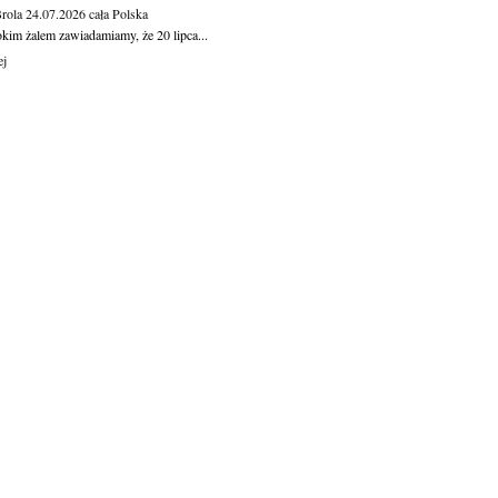
Brola
24.07.2026
cała Polska
okim żalem zawiadamiamy, że 20 lipca...
ej