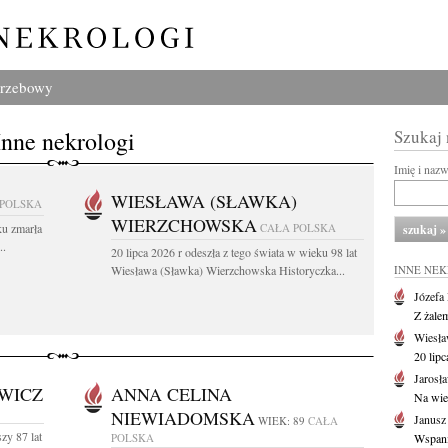
grzebowy
Inne nekrologi
Szukaj
Imię i naz
WIESŁAWA (SŁAWKA)
 POLSKA
WIERZCHOWSKA
ku zmarła
CAŁA POLSKA
..
20 lipca 2026 r odeszła z tego świata w wieku 98 lat
Wiesława (Sławka) Wierzchowska Historyczka...
INNE NE
Józefa
Z żale
Wiesła
20 lipc
Jarosł
WICZ
ANNA CELINA
Na wie
NIEWIADOMSKA
Janusz
WIEK: 89
CAŁA
zy 87 lat
POLSKA
Wspania