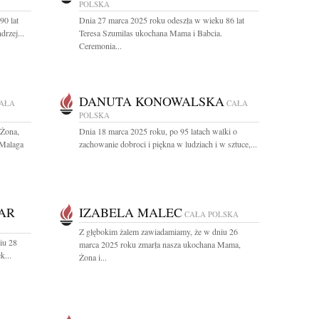
POLSKA
90 lat
Dnia 27 marca 2025 roku odeszła w wieku 86 lat
rzej...
Teresa Szumilas ukochana Mama i Babcia.
Ceremonia...
DANUTA KONOWALSKA
AŁA
CAŁA
POLSKA
 Żona,
Dnia 18 marca 2025 roku, po 95 latach walki o
 Malaga
zachowanie dobroci i piękna w ludziach i w sztuce,...
AR
IZABELA MALEC
CAŁA POLSKA
Z głębokim żalem zawiadamiamy, że w dniu 26
iu 28
marca 2025 roku zmarła nasza ukochana Mama,
k...
Żona i...