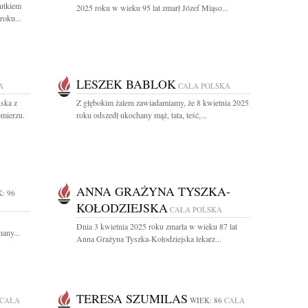
utkiem
2025 roku w wieku 95 lat zmarł Józef Miąso...
roku...
LESZEK BABLOK
A
CAŁA POLSKA
ska z
Z głębokim żalem zawiadamiamy, że 8 kwietnia 2025
mierzu.
roku odszedł ukochany mąż, tata, teść,...
ANNA GRAŻYNA TYSZKA-
: 96
KOŁODZIEJSKA
CAŁA POLSKA
Dnia 3 kwietnia 2025 roku zmarła w wieku 87 lat
hany...
Anna Grażyna Tyszka-Kołodziejska lekarz...
TERESA SZUMILAS
CAŁA
WIEK: 86
CAŁA