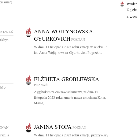
ku zmarł
Waldem
Z głęb
+ więc
ANNA WOJTYNOWSKA-
POZNAŃ
GYURKOVICH
jakbyś
POZNAŃ
W dniu 11 listopada 2023 roku zmarła w wieku 85
lat. Anna Wojtynowska-Gyurkovich Pogrzeb...
ELŻBIETA GROBLEWSKA
POZNAŃ
ść o
Z głębokim żalem zawiadamiamy, że dnia 15
listopada 2023 roku zmarła nasza ukochana Żona,
Mama,...
JANINA STOPA
ZNAŃ
POZNAŃ
Urszula
W dniu 11 listopada 2023 roku zmarła, przeżywszy