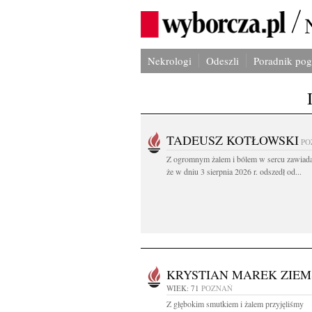
Nekrologi
Odeszli
Poradnik po
TADEUSZ KOTŁOWSKI
PO
Z ogromnym żalem i bólem w sercu zawiad
że w dniu 3 sierpnia 2026 r. odszedł od...
KRYSTIAN MAREK ZIEM
WIEK: 71
POZNAŃ
Z głębokim smutkiem i żalem przyjęliśmy