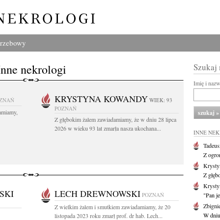
grzebowy
Inne nekrologi
Szukaj
Imię i naz
KRYSTYNA KOWANDY
ZNAŃ
WIEK: 93
POZNAŃ
amiamy,
Z głębokim żalem zawiadamiamy, że w dniu 28 lipca
2026 w wieku 93 lat zmarła nasza ukochana...
INNE NE
Tadeus
Z ogro
Kryst
Z głęb
Krysty
SKI
LECH DREWNOWSKI
POZNAŃ
"Pan je
Zbigni
Z wielkim żalem i smutkiem zawiadamiamy, że 20
W dniu 
listopada 2023 roku zmarł prof. dr hab. Lech...