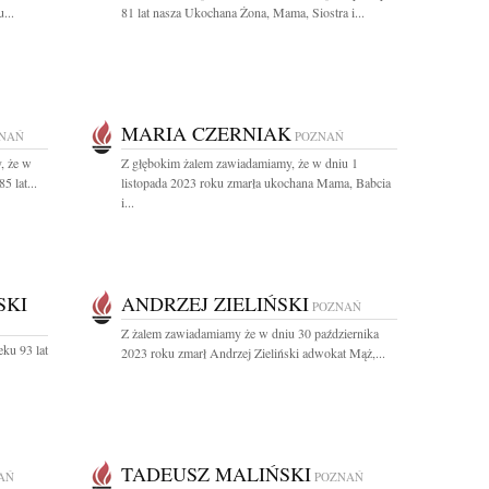
...
81 lat nasza Ukochana Żona, Mama, Siostra i...
MARIA CZERNIAK
NAŃ
POZNAŃ
, że w
Z głębokim żalem zawiadamiamy, że w dniu 1
5 lat...
listopada 2023 roku zmarła ukochana Mama, Babcia
i...
SKI
ANDRZEJ ZIELIŃSKI
POZNAŃ
Z żalem zawiadamiamy że w dniu 30 października
eku 93 lat
2023 roku zmarł Andrzej Zieliński adwokat Mąż,...
TADEUSZ MALIŃSKI
AŃ
POZNAŃ