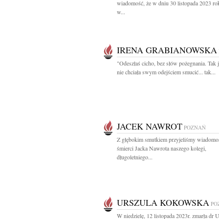
wiadomość, że w dniu 30 listopada 2023 ro
w...
IRENA GRABIANOWSKA
"Odeszłaś cicho, bez słów pożegnania. Tak 
nie chciała swym odejściem smucić... tak...
JACEK NAWROT
POZNAŃ
Z głębokim smutkiem przyjeliśmy wiadomo
śmierci Jacka Nawrota naszego kolegi,
długoletniego...
URSZULA KOKOWSKA
PO
W niedzielę, 12 listopada 2023r. zmarła dr 