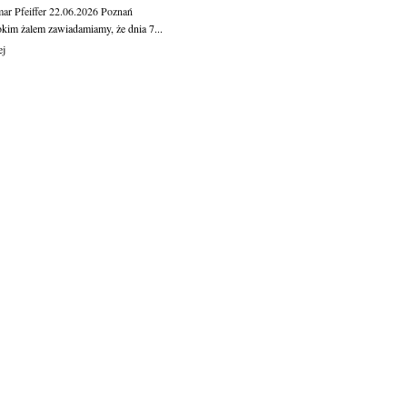
ar Pfeiffer
22.06.2026
Poznań
okim żalem zawiadamiamy, że dnia 7...
ej