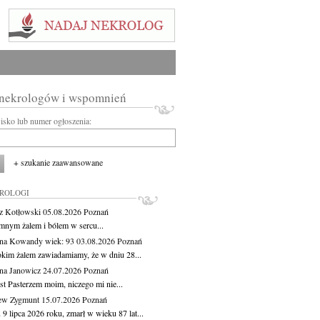
 nekrologów i wspomnień
wisko lub numer ogłoszenia:
+ szukanie zaawansowane
KROLOGI
z Kotłowski
05.08.2026
Poznań
mnym żalem i bólem w sercu...
yna Kowandy
wiek: 93
03.08.2026
Poznań
okim żalem zawiadamiamy, że w dniu 28...
na Janowicz
24.07.2026
Poznań
st Pasterzem moim, niczego mi nie...
ew Zygmunt
15.07.2026
Poznań
9 lipca 2026 roku, zmarł w wieku 87 lat...