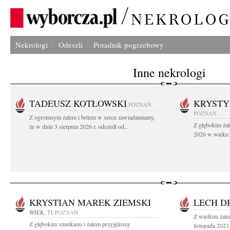
Nekrologi
Odeszli
Poradnik pogrzebowy
Inne nekrologi
TADEUSZ KOTŁOWSKI
KRYST
POZNAŃ
POZNAŃ
Z ogromnym żalem i bólem w sercu zawiadamiamy,
Z głębokim żal
że w dniu 3 sierpnia 2026 r. odszedł od...
2026 w wieku 9
KRYSTIAN MAREK ZIEMSKI
LECH D
WIEK: 71
POZNAŃ
Z wielkim żal
Z głębokim smutkiem i żalem przyjęliśmy
listopada 2023 