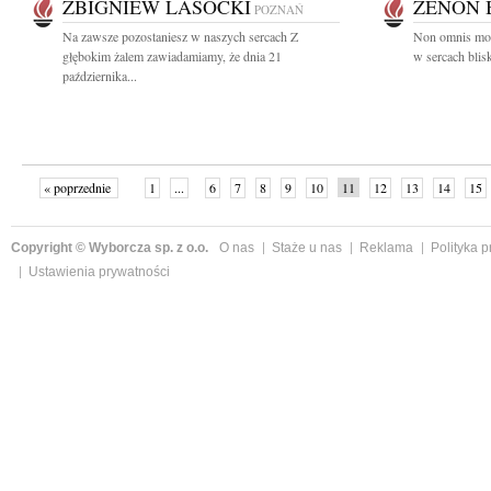
ZBIGNIEW LASOCKI
ZENON 
POZNAŃ
Na zawsze pozostaniesz w naszych sercach Z
Non omnis mori
głębokim żalem zawiadamiamy, że dnia 21
w sercach blis
października...
« poprzednie
1
...
6
7
8
9
10
11
12
13
14
15
Copyright © Wyborcza sp. z o.o.
O nas
Staże u nas
Reklama
Polityka 
Ustawienia prywatności