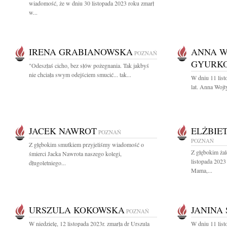
wiadomość, że w dniu 30 listopada 2023 roku zmarł
w...
IRENA GRABIANOWSKA
ANNA W
POZNAŃ
GYURK
"Odeszłaś cicho, bez słów pożegnania. Tak jakbyś
nie chciała swym odejściem smucić... tak...
W dniu 11 lis
lat. Anna Woj
JACEK NAWROT
ELŻBIE
POZNAŃ
POZNAŃ
Z głębokim smutkiem przyjeliśmy wiadomość o
Z głębokim ża
śmierci Jacka Nawrota naszego kolegi,
listopada 2023
długoletniego...
Mama,...
URSZULA KOKOWSKA
JANINA
POZNAŃ
W niedzielę, 12 listopada 2023r. zmarła dr Urszula
W dniu 11 list