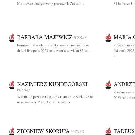
Kokowska emerytowany pracownik Zakładu...
81 lat nasza U
BARBARA MAJEWICZ
MARIA 
POZNAŃ
Pogrążeni w wielkim smutku zawiadamiamy, że w
Z głębokim ża
dniu 4 listopada 2023 roku zmarła w wieku 85 lat...
listopada 202
i...
KAZIMIERZ KUNDEGÓRSKI
ANDRZEJ
POZNAŃ
Z żalem zawia
W dniu 22 października 2023 r. zmarł, w wieku 93 lat
2023 roku zmar
nasz kochany Mąż, Ojciec, Dziadek i...
ZBIGNIEW SKORUPA
TADEUS
POZNAŃ