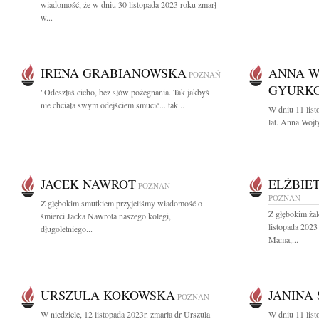
wiadomość, że w dniu 30 listopada 2023 roku zmarł
w...
IRENA GRABIANOWSKA
ANNA W
POZNAŃ
GYURK
"Odeszłaś cicho, bez słów pożegnania. Tak jakbyś
nie chciała swym odejściem smucić... tak...
W dniu 11 lis
lat. Anna Woj
JACEK NAWROT
ELŻBIE
POZNAŃ
POZNAŃ
Z głębokim smutkiem przyjeliśmy wiadomość o
Z głębokim ża
śmierci Jacka Nawrota naszego kolegi,
listopada 2023
długoletniego...
Mama,...
URSZULA KOKOWSKA
JANINA
POZNAŃ
W niedzielę, 12 listopada 2023r. zmarła dr Urszula
W dniu 11 list