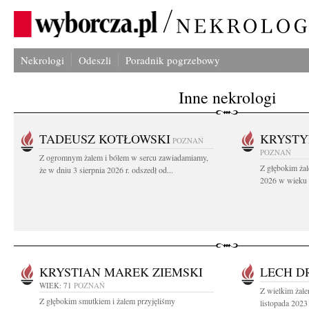
Nekrologi
Odeszli
Poradnik pogrzebowy
Inne nekrologi
TADEUSZ KOTŁOWSKI
KRYST
POZNAŃ
POZNAŃ
Z ogromnym żalem i bólem w sercu zawiadamiamy,
Z głębokim żal
że w dniu 3 sierpnia 2026 r. odszedł od...
2026 w wieku 9
KRYSTIAN MAREK ZIEMSKI
LECH D
WIEK: 71
POZNAŃ
Z wielkim żal
Z głębokim smutkiem i żalem przyjęliśmy
listopada 2023 