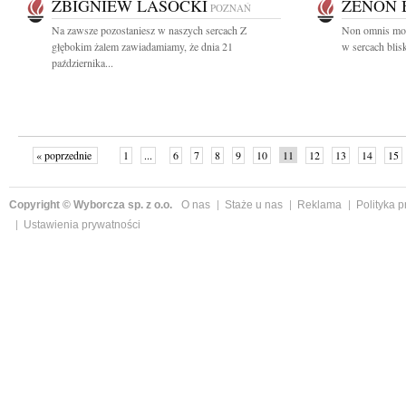
ZBIGNIEW LASOCKI
ZENON 
POZNAŃ
Na zawsze pozostaniesz w naszych sercach Z
Non omnis mori
głębokim żalem zawiadamiamy, że dnia 21
w sercach blis
października...
« poprzednie
1
...
6
7
8
9
10
11
12
13
14
15
Copyright © Wyborcza sp. z o.o.
O nas
Staże u nas
Reklama
Polityka 
Ustawienia prywatności