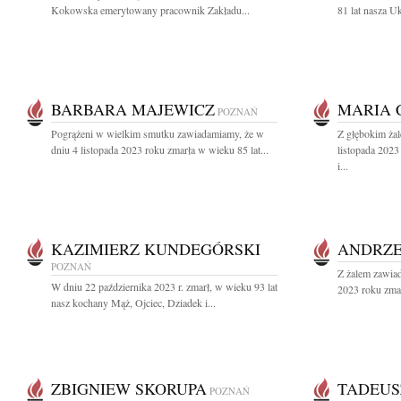
Kokowska emerytowany pracownik Zakładu...
81 lat nasza U
BARBARA MAJEWICZ
MARIA 
POZNAŃ
Pogrążeni w wielkim smutku zawiadamiamy, że w
Z głębokim ża
dniu 4 listopada 2023 roku zmarła w wieku 85 lat...
listopada 202
i...
KAZIMIERZ KUNDEGÓRSKI
ANDRZEJ
POZNAŃ
Z żalem zawia
W dniu 22 października 2023 r. zmarł, w wieku 93 lat
2023 roku zmar
nasz kochany Mąż, Ojciec, Dziadek i...
ZBIGNIEW SKORUPA
TADEUS
POZNAŃ