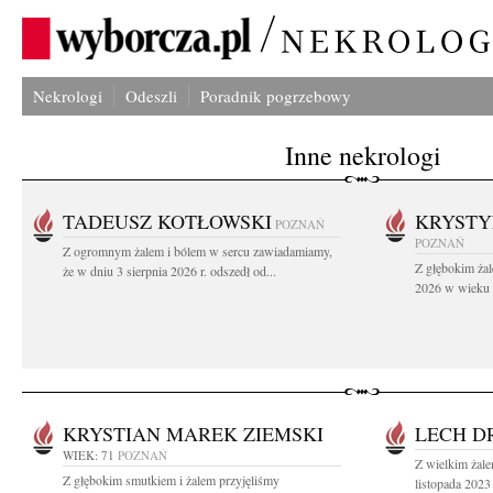
Nekrologi
Odeszli
Poradnik pogrzebowy
Inne nekrologi
TADEUSZ KOTŁOWSKI
KRYST
POZNAŃ
POZNAŃ
Z ogromnym żalem i bólem w sercu zawiadamiamy,
Z głębokim żal
że w dniu 3 sierpnia 2026 r. odszedł od...
2026 w wieku 9
KRYSTIAN MAREK ZIEMSKI
LECH D
WIEK: 71
POZNAŃ
Z wielkim żal
Z głębokim smutkiem i żalem przyjęliśmy
listopada 2023 