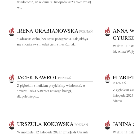
wiadomość, że w dniu 30 listopada 2023 roku zmarł
w...
IRENA GRABIANOWSKA
ANNA W
POZNAŃ
GYURK
"Odeszłaś cicho, bez słów pożegnania. Tak jakbyś
nie chciała swym odejściem smucić... tak...
W dniu 11 lis
lat. Anna Woj
JACEK NAWROT
ELŻBIE
POZNAŃ
POZNAŃ
Z głębokim smutkiem przyjeliśmy wiadomość o
Z głębokim ża
śmierci Jacka Nawrota naszego kolegi,
listopada 2023
długoletniego...
Mama,...
URSZULA KOKOWSKA
JANINA
POZNAŃ
W niedzielę, 12 listopada 2023r. zmarła dr Urszula
W dniu 11 list