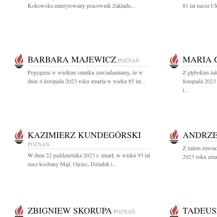
Kokowska emerytowany pracownik Zakładu...
81 lat nasza U
BARBARA MAJEWICZ
MARIA 
POZNAŃ
Pogrążeni w wielkim smutku zawiadamiamy, że w
Z głębokim ża
dniu 4 listopada 2023 roku zmarła w wieku 85 lat...
listopada 202
i...
KAZIMIERZ KUNDEGÓRSKI
ANDRZEJ
POZNAŃ
Z żalem zawia
W dniu 22 października 2023 r. zmarł, w wieku 93 lat
2023 roku zmar
nasz kochany Mąż, Ojciec, Dziadek i...
ZBIGNIEW SKORUPA
TADEUS
POZNAŃ