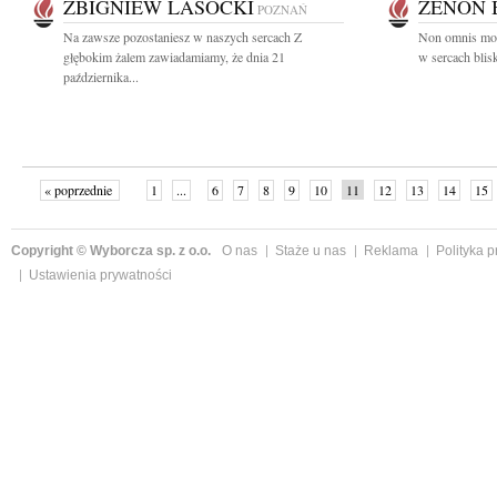
ZBIGNIEW LASOCKI
ZENON 
POZNAŃ
Na zawsze pozostaniesz w naszych sercach Z
Non omnis mori
głębokim żalem zawiadamiamy, że dnia 21
w sercach blis
października...
« poprzednie
1
...
6
7
8
9
10
11
12
13
14
15
Copyright © Wyborcza sp. z o.o.
O nas
Staże u nas
Reklama
Polityka 
Ustawienia prywatności