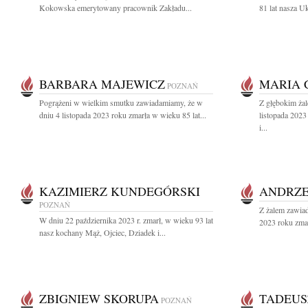
Kokowska emerytowany pracownik Zakładu...
81 lat nasza U
BARBARA MAJEWICZ
MARIA 
POZNAŃ
Pogrążeni w wielkim smutku zawiadamiamy, że w
Z głębokim ża
dniu 4 listopada 2023 roku zmarła w wieku 85 lat...
listopada 202
i...
KAZIMIERZ KUNDEGÓRSKI
ANDRZEJ
POZNAŃ
Z żalem zawia
W dniu 22 października 2023 r. zmarł, w wieku 93 lat
2023 roku zmar
nasz kochany Mąż, Ojciec, Dziadek i...
ZBIGNIEW SKORUPA
TADEUS
POZNAŃ