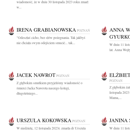
wiadomość, że w dniu 30 listopada 2023 roku zmarł
w...
IRENA GRABIANOWSKA
ANNA W
POZNAŃ
GYURK
"Odeszłaś cicho, bez słów pożegnania. Tak jakbyś
nie chciała swym odejściem smucić... tak...
W dniu 11 lis
lat. Anna Woj
JACEK NAWROT
ELŻBIE
POZNAŃ
POZNAŃ
Z głębokim smutkiem przyjeliśmy wiadomość o
Z głębokim ża
śmierci Jacka Nawrota naszego kolegi,
listopada 2023
długoletniego...
Mama,...
URSZULA KOKOWSKA
JANINA
POZNAŃ
W niedzielę, 12 listopada 2023r. zmarła dr Urszula
W dniu 11 list