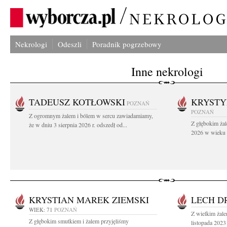
Nekrologi
Odeszli
Poradnik pogrzebowy
Inne nekrologi
TADEUSZ KOTŁOWSKI
KRYST
POZNAŃ
POZNAŃ
Z ogromnym żalem i bólem w sercu zawiadamiamy,
Z głębokim żal
że w dniu 3 sierpnia 2026 r. odszedł od...
2026 w wieku 9
KRYSTIAN MAREK ZIEMSKI
LECH D
WIEK: 71
POZNAŃ
Z wielkim żal
Z głębokim smutkiem i żalem przyjęliśmy
listopada 2023 