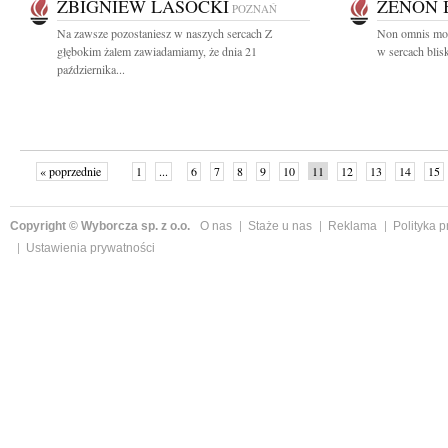
ZBIGNIEW LASOCKI
ZENON 
POZNAŃ
Na zawsze pozostaniesz w naszych sercach Z
Non omnis mori
głębokim żalem zawiadamiamy, że dnia 21
w sercach blis
października...
« poprzednie
1
...
6
7
8
9
10
11
12
13
14
15
Copyright © Wyborcza sp. z o.o.
O nas
Staże u nas
Reklama
Polityka 
Ustawienia prywatności