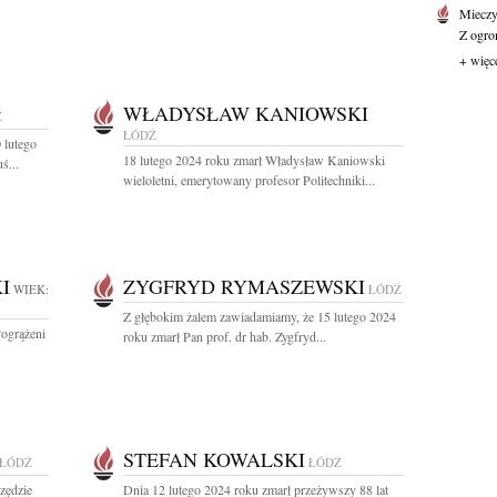
Mieczy
Z ogro
+ więc
WŁADYSŁAW KANIOWSKI
Ź
ŁÓDŹ
 lutego
18 lutego 2024 roku zmarł Władysław Kaniowski
ś...
wieloletni, emerytowany profesor Politechniki...
I
ZYGFRYD RYMASZEWSKI
WIEK:
ŁÓDŹ
Z głębokim żalem zawiadamiamy, że 15 lutego 2024
Pogrążeni
roku zmarł Pan prof. dr hab. Zygfryd...
STEFAN KOWALSKI
ŁÓDŹ
ŁÓDŹ
szędzie
Dnia 12 lutego 2024 roku zmarł przeżywszy 88 lat