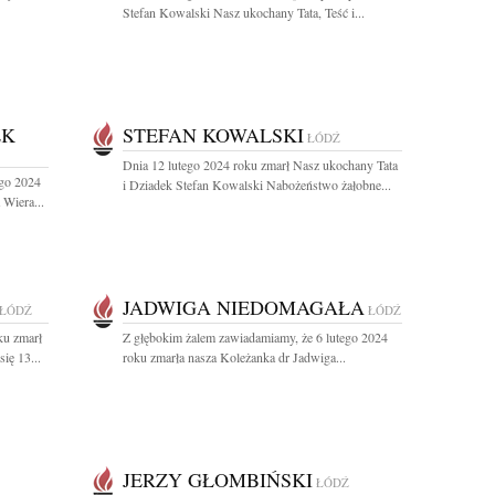
Stefan Kowalski Nasz ukochany Tata, Teść i...
EK
STEFAN KOWALSKI
ŁÓDŹ
Dnia 12 lutego 2024 roku zmarł Nasz ukochany Tata
ego 2024
i Dziadek Stefan Kowalski Nabożeństwo żałobne...
 Wiera...
JADWIGA NIEDOMAGAŁA
ŁÓDŹ
ŁÓDŹ
ku zmarł
Z głębokim żalem zawiadamiamy, że 6 lutego 2024
ię 13...
roku zmarła nasza Koleżanka dr Jadwiga...
JERZY GŁOMBIŃSKI
ŁÓDŹ