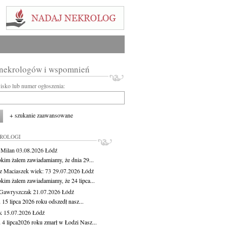
 nekrologów i wspomnień
wisko lub numer ogłoszenia:
+ szukanie zaawansowane
KROLOGI
 Milan
03.08.2026
Łódź
okim żalem zawiadamiamy, że dnia 29...
z Maciaszek
wiek: 73
29.07.2026
Łódź
okim żalem zawiadamiamy, że 24 lipca...
Gawryszczak
21.07.2026
Łódź
15 lipca 2026 roku odszedł nasz...
k
15.07.2026
Łódź
 4 lipca2026 roku zmarł w Łodzi Nasz...