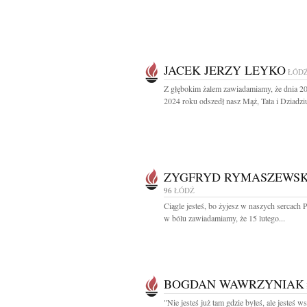
JACEK JERZY LEYKO
ŁÓD
Z głębokim żalem zawiadamiamy, że dnia 20
2024 roku odszedł nasz Mąż, Tata i Dziadziu
ZYGFRYD RYMASZEWSK
96
ŁÓDŹ
Ciągle jesteś, bo żyjesz w naszych sercach 
w bólu zawiadamiamy, że 15 lutego...
BOGDAN WAWRZYNIAK
"Nie jesteś już tam gdzie byłeś, ale jesteś w