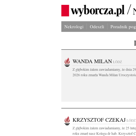
Nekrologi
Odeszli
Poradnik po
WANDA MILAN
ŁÓDŹ
Z głębokim żalem zawiadamiamy, że dnia 29
2026 roku zmarła Wanda Milan Uroczystości
KRZYSZTOF CZEKAJ
ŁÓDŹ
Z głębokim żalem zawiadamiamy, że 25 lut
roku zmarł nasz Kolega dr hab. Krzysztof Cz