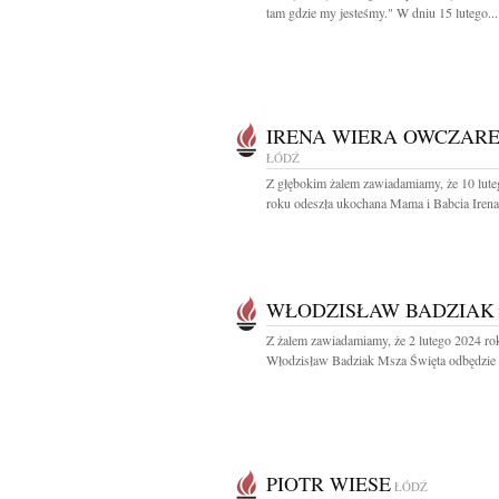
tam gdzie my jesteśmy." W dniu 15 lutego...
IRENA WIERA OWCZAR
ŁÓDŹ
Z głębokim żalem zawiadamiamy, że 10 lut
roku odeszła ukochana Mama i Babcia Irena
WŁODZISŁAW BADZIAK
Z żalem zawiadamiamy, że 2 lutego 2024 ro
Włodzisław Badziak Msza Święta odbędzie s
PIOTR WIESE
ŁÓDŹ