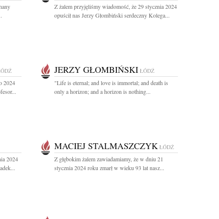
chany
Z żalem przyjęliśmy wiadomość, że 29 stycznia 2024
.
opuścił nas Jerzy Głombiński serdeczny Kolega...
JERZY GŁOMBIŃSKI
ŁÓDŹ
ŁÓDŹ
go 2024
"Life is eternal; and love is immortal; and death is
esor...
only a horizon; and a horizon is nothing...
MACIEJ STALMASZCZYK
ŁÓDŹ
nia 2024
Z głębokim żalem zawiadamiamy, że w dniu 21
adek...
stycznia 2024 roku zmarł w wieku 93 lat nasz...