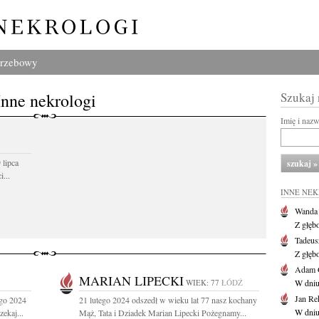
grzebowy
Inne nekrologi
Szukaj
Imię i naz
 lipca
...
INNE NE
Wanda
Z głęb
Tadeus
Z głęb
Adam 
MARIAN LIPECKI
WIEK: 77
ŁÓDŹ
W dniu 
Jan Re
ego 2024
21 lutego 2024 odszedł w wieku lat 77 nasz kochany
W dniu
ekaj...
Mąż, Tata i Dziadek Marian Lipecki Pożegnamy...