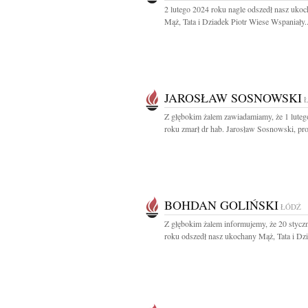
2 lutego 2024 roku nagle odszedł nasz uko
Mąż, Tata i Dziadek Piotr Wiese Wspaniały..
JAROSŁAW SOSNOWSKI
Z głębokim żalem zawiadamiamy, że 1 lute
roku zmarł dr hab. Jarosław Sosnowski, prof
BOHDAN GOLIŃSKI
ŁÓDŹ
Z głębokim żalem informujemy, że 20 stycz
roku odszedł nasz ukochany Mąż, Tata i Dzi