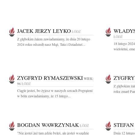
JACEK JERZY LEYKO
WŁADYS
ŁÓDŹ
ŁÓDŹ
Z głębokim żalem zawiadamiamy, że dnia 20 lutego
18 lutego 202
2024 roku odszedł nasz Mąż, Tata i Dziadziuś...
wieloletni, eme
ZYGFRYD RYMASZEWSKI
ZYGFRY
WIEK:
96
ŁÓDŹ
Z głębokim ża
Ciągle jesteś, bo żyjesz w naszych sercach Pogrążeni
roku zmarł Pan 
w bólu zawiadamiamy, że 15 lutego...
BOGDAN WAWRZYNIAK
STEFAN
ŁÓDŹ
"Nie jesteś już tam gdzie byłeś, ale jesteś wszędzie
Dnia 12 lutego