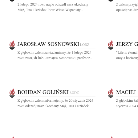
2 lutego 2024 roku nagle odszedł nasz ukochany
Z żalem przyję
Mąż, Tata i Dziadek Piotr Wiese Wspaniały...
opuścił nas Je
JAROSŁAW SOSNOWSKI
JERZY 
ŁÓDŹ
Z głębokim żalem zawiadamiamy, że 1 lutego 2024
"Life is eterna
roku zmarł dr hab. Jarosław Sosnowski, profesor...
only a horizon;
BOHDAN GOLIŃSKI
MACIEJ
ŁÓDŹ
Z głębokim żalem informujemy, że 20 stycznia 2024
Z głębokim ża
roku odszedł nasz ukochany Mąż, Tata i Dziadek...
stycznia 2024 