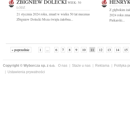
ZBIGNIEW DOLECKI
HENRYK
WIEK: 50
ŁÓDŹ
Z głębokim żal
21 stycznia 2024 roku, zmarł w wieku 50 lat mecenas
2024 roku zmar
Zbigniew Dolecki Msza święta żałobna...
Piekarski...
« poprzednie
1
...
6
7
8
9
10
11
12
13
14
15
Copyright © Wyborcza sp. z o.o.
O nas
Staże u nas
Reklama
Polityka 
Ustawienia prywatności