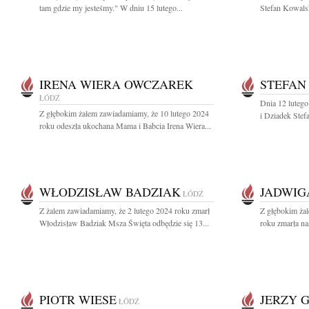
tam gdzie my jesteśmy." W dniu 15 lutego...
Stefan Kowalsk
IRENA WIERA OWCZAREK
STEFAN
ŁÓDŹ
Dnia 12 luteg
Z głębokim żalem zawiadamiamy, że 10 lutego 2024
i Dziadek Stef
roku odeszła ukochana Mama i Babcia Irena Wiera...
WŁODZISŁAW BADZIAK
JADWIG
ŁÓDŹ
Z żalem zawiadamiamy, że 2 lutego 2024 roku zmarł
Z głębokim ża
Włodzisław Badziak Msza Święta odbędzie się 13...
roku zmarła na
PIOTR WIESE
JERZY 
ŁÓDŹ