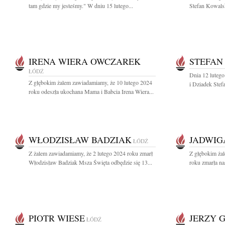
tam gdzie my jesteśmy." W dniu 15 lutego...
Stefan Kowalsk
IRENA WIERA OWCZAREK
STEFAN
ŁÓDŹ
Dnia 12 luteg
Z głębokim żalem zawiadamiamy, że 10 lutego 2024
i Dziadek Stef
roku odeszła ukochana Mama i Babcia Irena Wiera...
WŁODZISŁAW BADZIAK
JADWIG
ŁÓDŹ
Z żalem zawiadamiamy, że 2 lutego 2024 roku zmarł
Z głębokim ża
Włodzisław Badziak Msza Święta odbędzie się 13...
roku zmarła na
PIOTR WIESE
JERZY 
ŁÓDŹ