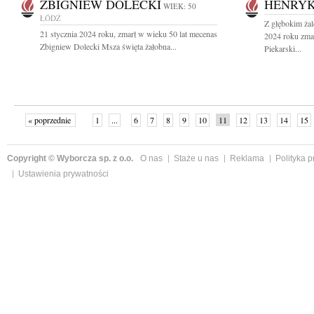
ZBIGNIEW DOLECKI
HENRYK
WIEK: 50
ŁÓDŹ
Z głębokim żal
21 stycznia 2024 roku, zmarł w wieku 50 lat mecenas
2024 roku zmar
Zbigniew Dolecki Msza święta żałobna...
Piekarski...
« poprzednie
1
...
6
7
8
9
10
11
12
13
14
15
Copyright © Wyborcza sp. z o.o.
O nas
Staże u nas
Reklama
Polityka 
Ustawienia prywatności