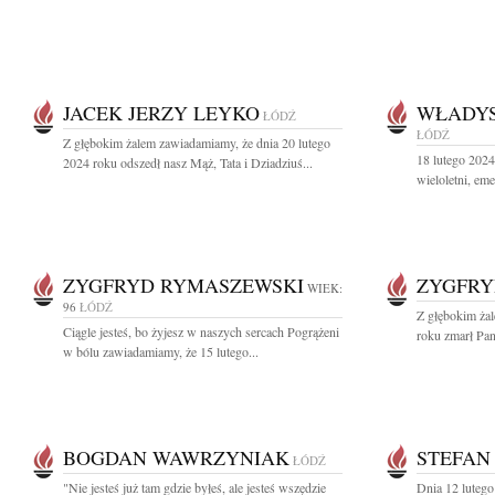
JACEK JERZY LEYKO
WŁADYS
ŁÓDŹ
ŁÓDŹ
Z głębokim żalem zawiadamiamy, że dnia 20 lutego
18 lutego 202
2024 roku odszedł nasz Mąż, Tata i Dziadziuś...
wieloletni, eme
ZYGFRYD RYMASZEWSKI
ZYGFRY
WIEK:
96
ŁÓDŹ
Z głębokim ża
Ciągle jesteś, bo żyjesz w naszych sercach Pogrążeni
roku zmarł Pan 
w bólu zawiadamiamy, że 15 lutego...
BOGDAN WAWRZYNIAK
STEFAN
ŁÓDŹ
"Nie jesteś już tam gdzie byłeś, ale jesteś wszędzie
Dnia 12 lutego