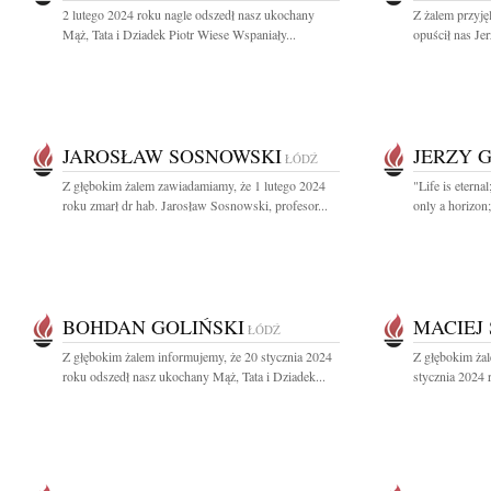
2 lutego 2024 roku nagle odszedł nasz ukochany
Z żalem przyję
Mąż, Tata i Dziadek Piotr Wiese Wspaniały...
opuścił nas Je
JAROSŁAW SOSNOWSKI
JERZY 
ŁÓDŹ
Z głębokim żalem zawiadamiamy, że 1 lutego 2024
"Life is eterna
roku zmarł dr hab. Jarosław Sosnowski, profesor...
only a horizon;
BOHDAN GOLIŃSKI
MACIEJ
ŁÓDŹ
Z głębokim żalem informujemy, że 20 stycznia 2024
Z głębokim ża
roku odszedł nasz ukochany Mąż, Tata i Dziadek...
stycznia 2024 