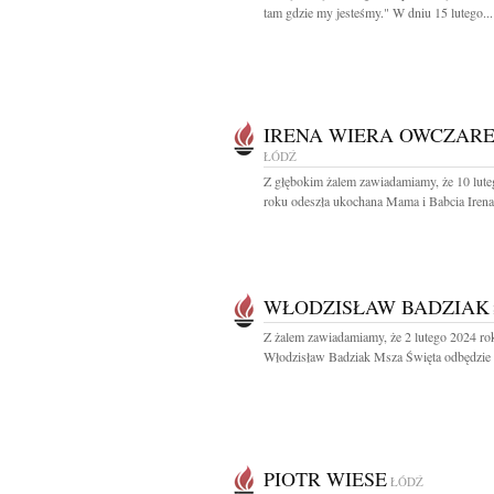
tam gdzie my jesteśmy." W dniu 15 lutego...
IRENA WIERA OWCZAR
ŁÓDŹ
Z głębokim żalem zawiadamiamy, że 10 lut
roku odeszła ukochana Mama i Babcia Irena
WŁODZISŁAW BADZIAK
Z żalem zawiadamiamy, że 2 lutego 2024 ro
Włodzisław Badziak Msza Święta odbędzie s
PIOTR WIESE
ŁÓDŹ