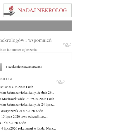
 nekrologów i wspomnień
wisko lub numer ogłoszenia:
+ szukanie zaawansowane
KROLOGI
 Milan
03.08.2026
Łódź
okim żalem zawiadamiamy, że dnia 29...
z Maciaszek
wiek: 73
29.07.2026
Łódź
okim żalem zawiadamiamy, że 24 lipca...
Gawryszczak
21.07.2026
Łódź
15 lipca 2026 roku odszedł nasz...
k
15.07.2026
Łódź
 4 lipca2026 roku zmarł w Łodzi Nasz...