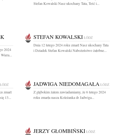
Stefan Kowalski Nasz ukochany Tata, Teść i...
EK
STEFAN KOWALSKI
ŁÓDŹ
Dnia 12 lutego 2024 roku zmarł Nasz ukochany Tata
ego 2024
i Dziadek Stefan Kowalski Nabożeństwo żałobne...
 Wiera...
JADWIGA NIEDOMAGAŁA
ŁÓDŹ
ŁÓDŹ
ku zmarł
Z głębokim żalem zawiadamiamy, że 6 lutego 2024
ię 13...
roku zmarła nasza Koleżanka dr Jadwiga...
JERZY GŁOMBIŃSKI
ŁÓDŹ