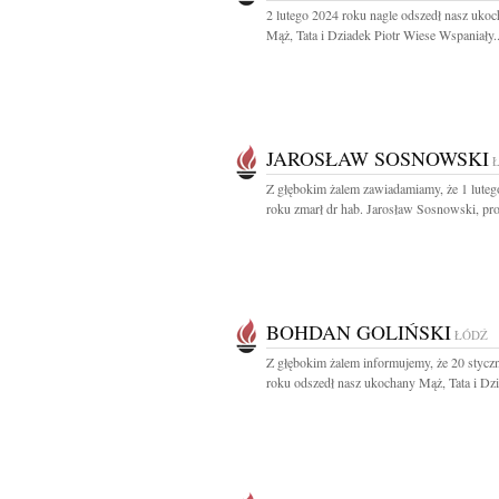
2 lutego 2024 roku nagle odszedł nasz uko
Mąż, Tata i Dziadek Piotr Wiese Wspaniały..
JAROSŁAW SOSNOWSKI
Z głębokim żalem zawiadamiamy, że 1 lute
roku zmarł dr hab. Jarosław Sosnowski, prof
BOHDAN GOLIŃSKI
ŁÓDŹ
Z głębokim żalem informujemy, że 20 stycz
roku odszedł nasz ukochany Mąż, Tata i Dzi