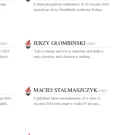
chany
Z żalem przyjęliśmy wiadomość, że 29 stycznia 2024
.
opuścił nas Jerzy Głombiński serdeczny Kolega...
JERZY GŁOMBIŃSKI
ŁÓDŹ
ŁÓDŹ
go 2024
"Life is eternal; and love is immortal; and death is
esor...
only a horizon; and a horizon is nothing...
MACIEJ STALMASZCZYK
ŁÓDŹ
nia 2024
Z głębokim żalem zawiadamiamy, że w dniu 21
adek...
stycznia 2024 roku zmarł w wieku 93 lat nasz...