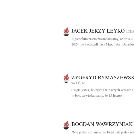
JACEK JERZY LEYKO
ŁÓD
Z głębokim żalem zawiadamiamy, że dnia 20
2024 roku odszedł nasz Mąż, Tata i Dziadziu
ZYGFRYD RYMASZEWSK
96
ŁÓDŹ
Ciągle jesteś, bo żyjesz w naszych sercach 
w bólu zawiadamiamy, że 15 lutego...
BOGDAN WAWRZYNIAK
"Nie jesteś już tam gdzie byłeś, ale jesteś w