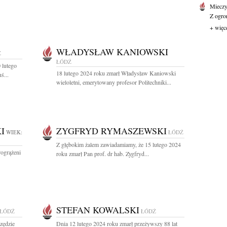
Mieczy
Z ogro
+ więc
WŁADYSŁAW KANIOWSKI
Ź
ŁÓDŹ
 lutego
18 lutego 2024 roku zmarł Władysław Kaniowski
ś...
wieloletni, emerytowany profesor Politechniki...
I
ZYGFRYD RYMASZEWSKI
WIEK:
ŁÓDŹ
Z głębokim żalem zawiadamiamy, że 15 lutego 2024
Pogrążeni
roku zmarł Pan prof. dr hab. Zygfryd...
STEFAN KOWALSKI
ŁÓDŹ
ŁÓDŹ
szędzie
Dnia 12 lutego 2024 roku zmarł przeżywszy 88 lat