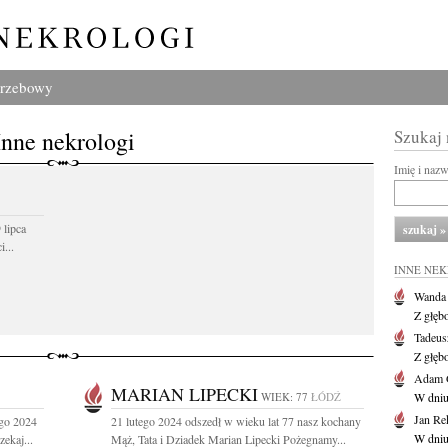
grzebowy
Inne nekrologi
Szukaj
Imię i naz
 lipca
...
INNE NE
Wanda
Z głęb
Tadeus
Z głęb
Adam 
MARIAN LIPECKI
WIEK: 77
ŁÓDŹ
W dniu 
Jan Re
ego 2024
21 lutego 2024 odszedł w wieku lat 77 nasz kochany
W dniu
ekaj...
Mąż, Tata i Dziadek Marian Lipecki Pożegnamy...