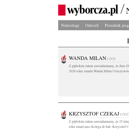
Nekrologi
Odeszli
Poradnik po
WANDA MILAN
ŁÓDŹ
Z głębokim żalem zawiadamiamy, że dnia 29
2026 roku zmarła Wanda Milan Uroczystości
KRZYSZTOF CZEKAJ
ŁÓDŹ
Z głębokim żalem zawiadamiamy, że 25 lut
roku zmarł nasz Kolega dr hab. Krzysztof Cz