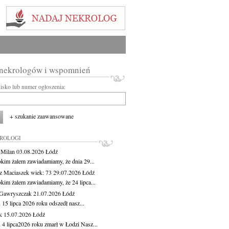
 nekrologów i wspomnień
wisko lub numer ogłoszenia:
+ szukanie zaawansowane
KROLOGI
 Milan
03.08.2026
Łódź
okim żalem zawiadamiamy, że dnia 29...
z Maciaszek
wiek: 73
29.07.2026
Łódź
okim żalem zawiadamiamy, że 24 lipca...
Gawryszczak
21.07.2026
Łódź
15 lipca 2026 roku odszedł nasz...
k
15.07.2026
Łódź
 4 lipca2026 roku zmarł w Łodzi Nasz...