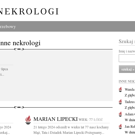
grzebowy
Inne nekrologi
Szukaj
Imię i naz
 lipca
...
INNE NE
Wanda
Z głęb
Tadeus
Z głęb
Adam 
MARIAN LIPECKI
WIEK: 77
ŁÓDŹ
W dniu 
Jan Re
ego 2024
21 lutego 2024 odszedł w wieku lat 77 nasz kochany
W dniu
ekaj...
Mąż, Tata i Dziadek Marian Lipecki Pożegnamy...