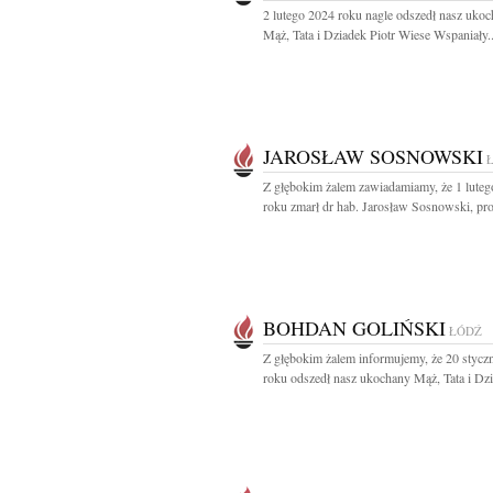
2 lutego 2024 roku nagle odszedł nasz uko
Mąż, Tata i Dziadek Piotr Wiese Wspaniały..
JAROSŁAW SOSNOWSKI
Z głębokim żalem zawiadamiamy, że 1 lute
roku zmarł dr hab. Jarosław Sosnowski, prof
BOHDAN GOLIŃSKI
ŁÓDŹ
Z głębokim żalem informujemy, że 20 stycz
roku odszedł nasz ukochany Mąż, Tata i Dzi