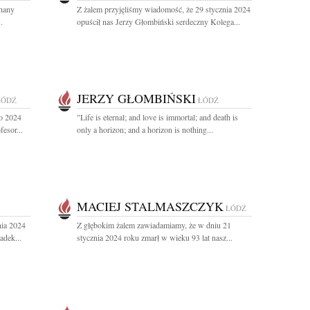
chany
Z żalem przyjęliśmy wiadomość, że 29 stycznia 2024
.
opuścił nas Jerzy Głombiński serdeczny Kolega...
JERZY GŁOMBIŃSKI
ŁÓDŹ
ŁÓDŹ
go 2024
"Life is eternal; and love is immortal; and death is
esor...
only a horizon; and a horizon is nothing...
MACIEJ STALMASZCZYK
ŁÓDŹ
nia 2024
Z głębokim żalem zawiadamiamy, że w dniu 21
adek...
stycznia 2024 roku zmarł w wieku 93 lat nasz...