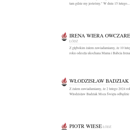
tam gdzie my jesteśmy." W dniu 15 lutego...
IRENA WIERA OWCZAR
ŁÓDŹ
Z głębokim żalem zawiadamiamy, że 10 lut
roku odeszła ukochana Mama i Babcia Irena
WŁODZISŁAW BADZIAK
Z żalem zawiadamiamy, że 2 lutego 2024 ro
Włodzisław Badziak Msza Święta odbędzie s
PIOTR WIESE
ŁÓDŹ