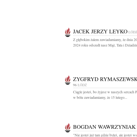
JACEK JERZY LEYKO
ŁÓD
Z głębokim żalem zawiadamiamy, że dnia 20
2024 roku odszedł nasz Mąż, Tata i Dziadziu
ZYGFRYD RYMASZEWSK
96
ŁÓDŹ
Ciągle jesteś, bo żyjesz w naszych sercach 
w bólu zawiadamiamy, że 15 lutego...
BOGDAN WAWRZYNIAK
"Nie jesteś już tam gdzie byłeś, ale jesteś w