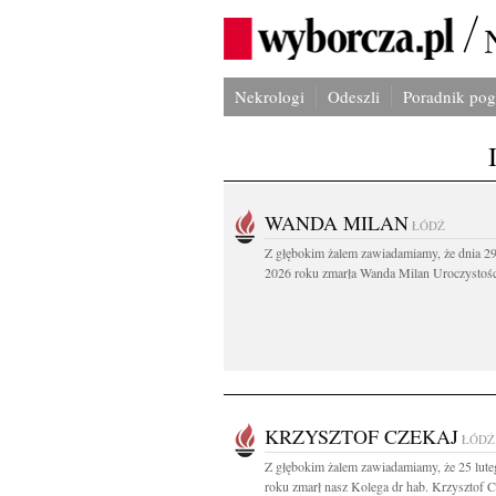
Nekrologi
Odeszli
Poradnik po
WANDA MILAN
ŁÓDŹ
Z głębokim żalem zawiadamiamy, że dnia 29
2026 roku zmarła Wanda Milan Uroczystości
KRZYSZTOF CZEKAJ
ŁÓDŹ
Z głębokim żalem zawiadamiamy, że 25 lut
roku zmarł nasz Kolega dr hab. Krzysztof Cz