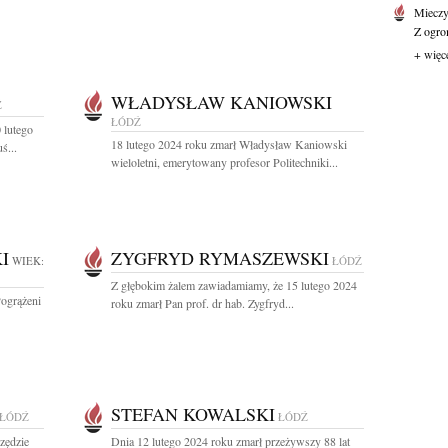
Mieczy
Z ogro
+ więc
WŁADYSŁAW KANIOWSKI
Ź
ŁÓDŹ
 lutego
18 lutego 2024 roku zmarł Władysław Kaniowski
ś...
wieloletni, emerytowany profesor Politechniki...
I
ZYGFRYD RYMASZEWSKI
WIEK:
ŁÓDŹ
Z głębokim żalem zawiadamiamy, że 15 lutego 2024
Pogrążeni
roku zmarł Pan prof. dr hab. Zygfryd...
STEFAN KOWALSKI
ŁÓDŹ
ŁÓDŹ
szędzie
Dnia 12 lutego 2024 roku zmarł przeżywszy 88 lat