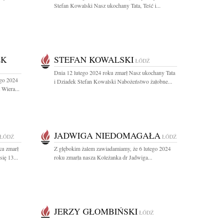
Stefan Kowalski Nasz ukochany Tata, Teść i...
EK
STEFAN KOWALSKI
ŁÓDŹ
Dnia 12 lutego 2024 roku zmarł Nasz ukochany Tata
ego 2024
i Dziadek Stefan Kowalski Nabożeństwo żałobne...
 Wiera...
JADWIGA NIEDOMAGAŁA
ŁÓDŹ
ŁÓDŹ
ku zmarł
Z głębokim żalem zawiadamiamy, że 6 lutego 2024
ię 13...
roku zmarła nasza Koleżanka dr Jadwiga...
JERZY GŁOMBIŃSKI
ŁÓDŹ