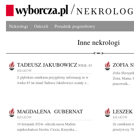
Nekrologi
Odeszli
Poradnik pogrzebowy
Inne nekrologi
TADEUSZ JAKUBOWICZ
ZOFIA 
WIEK: 85
KRAKÓW
Zofia Skrzype
Z głębokim smutkiem przyjęliśmy informację że w
Żona, Mama, Si
wieku 85 lat zmarł Tadeusz Jakubowicz ocalały z...
pracownik...
MAGDALENA GUBERNAT
LESZEK
KRAKÓW
KRAKÓW
10 listopada 2024r. odeszła nasza Madzia
Ze smutkiem in
najukochańsza Siostra, Ciocia, Kuzynka,...
przeżywszy 76 