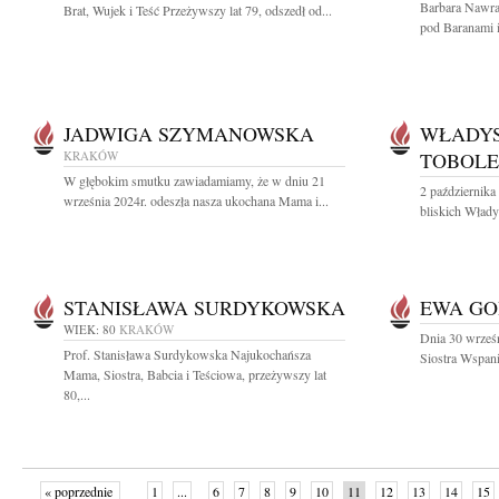
Barbara Nawra
Brat, Wujek i Teść Przeżywszy lat 79, odszedł od...
pod Baranami i
JADWIGA SZYMANOWSKA
WŁADYS
KRAKÓW
TOBOLE
W głębokim smutku zawiadamiamy, że w dniu 21
2 października
września 2024r. odeszła nasza ukochana Mama i...
bliskich Włady
STANISŁAWA SURDYKOWSKA
EWA GO
WIEK: 80
KRAKÓW
Dnia 30 wrześ
Prof. Stanisława Surdykowska Najukochańsza
Siostra Wspani
Mama, Siostra, Babcia i Teściowa, przeżywszy lat
80,...
« poprzednie
1
...
6
7
8
9
10
11
12
13
14
15