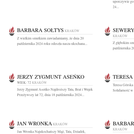
uporczywie go
24...
BARBARA SOŁTYS
SEWERY
KRAKÓW
KRAKÓW
Z wielkim smutkiem zawiadamiamy, że dnia 20
Z głębokim sm
października 2024 roku odeszła nasza ukochana...
października 2
JERZY ZYGMUNT ASEŃKO
TERESA
WIEK: 72
KRAKÓW
Teresa Górska
Jerzy Zygmunt Aseńko Najdroższy Tata, Brat i Wujek
Solidarność w l
Przeżywszy lat 72, dnia 18 października 2024...
JAN WRONKA
BARBAR
KRAKÓW
KRAKÓW
Jan Wronka Najukochańszy Mąż, Tata, Dziadek,