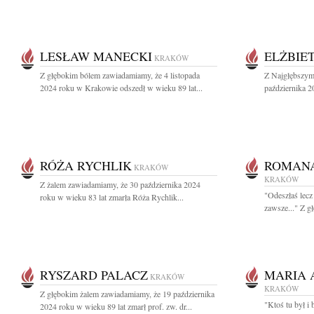
LESŁAW MANECKI
ELŻBIE
KRAKÓW
Z głębokim bólem zawiadamiamy, że 4 listopada
Z Najgłębszym
2024 roku w Krakowie odszedł w wieku 89 lat...
października 20
RÓŻA RYCHLIK
ROMANA
KRAKÓW
KRAKÓW
Z żalem zawiadamiamy, że 30 października 2024
"Odeszłaś lecz
roku w wieku 83 lat zmarła Róża Rychlik...
zawsze..." Z g
RYSZARD PALACZ
MARIA 
KRAKÓW
KRAKÓW
Z głębokim żalem zawiadamiamy, że 19 października
"Ktoś tu był i 
2024 roku w wieku 89 lat zmarł prof. zw. dr...