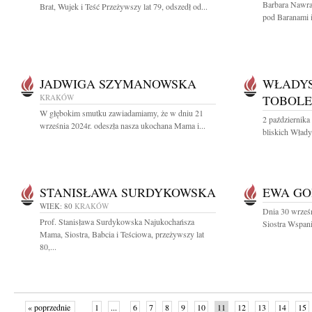
Barbara Nawra
Brat, Wujek i Teść Przeżywszy lat 79, odszedł od...
pod Baranami i
JADWIGA SZYMANOWSKA
WŁADYS
KRAKÓW
TOBOLE
W głębokim smutku zawiadamiamy, że w dniu 21
2 października
września 2024r. odeszła nasza ukochana Mama i...
bliskich Włady
STANISŁAWA SURDYKOWSKA
EWA GO
WIEK: 80
KRAKÓW
Dnia 30 wrześ
Prof. Stanisława Surdykowska Najukochańsza
Siostra Wspani
Mama, Siostra, Babcia i Teściowa, przeżywszy lat
80,...
« poprzednie
1
...
6
7
8
9
10
11
12
13
14
15