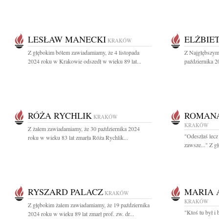
LESŁAW MANECKI
ELŻBIE
KRAKÓW
Z głębokim bólem zawiadamiamy, że 4 listopada
Z Najgłębszym
2024 roku w Krakowie odszedł w wieku 89 lat...
października 20
RÓŻA RYCHLIK
ROMANA
KRAKÓW
KRAKÓW
Z żalem zawiadamiamy, że 30 października 2024
"Odeszłaś lecz
roku w wieku 83 lat zmarła Róża Rychlik...
zawsze..." Z g
RYSZARD PALACZ
MARIA 
KRAKÓW
KRAKÓW
Z głębokim żalem zawiadamiamy, że 19 października
"Ktoś tu był i 
2024 roku w wieku 89 lat zmarł prof. zw. dr...