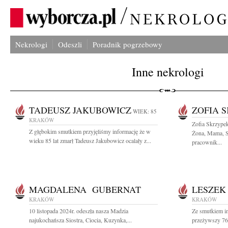
Nekrologi
Odeszli
Poradnik pogrzebowy
Inne nekrologi
TADEUSZ JAKUBOWICZ
ZOFIA 
WIEK: 85
KRAKÓW
Zofia Skrzype
Z głębokim smutkiem przyjęliśmy informację że w
Żona, Mama, Si
wieku 85 lat zmarł Tadeusz Jakubowicz ocalały z...
pracownik...
MAGDALENA GUBERNAT
LESZEK
KRAKÓW
KRAKÓW
10 listopada 2024r. odeszła nasza Madzia
Ze smutkiem in
najukochańsza Siostra, Ciocia, Kuzynka,...
przeżywszy 76 