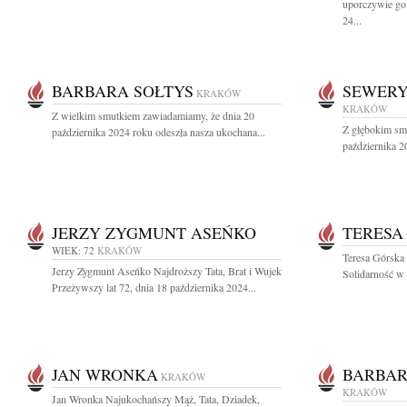
uporczywie go
24...
BARBARA SOŁTYS
SEWERY
KRAKÓW
KRAKÓW
Z wielkim smutkiem zawiadamiamy, że dnia 20
Z głębokim sm
października 2024 roku odeszła nasza ukochana...
października 2
JERZY ZYGMUNT ASEŃKO
TERESA
WIEK: 72
KRAKÓW
Teresa Górska
Jerzy Zygmunt Aseńko Najdroższy Tata, Brat i Wujek
Solidarność w l
Przeżywszy lat 72, dnia 18 października 2024...
JAN WRONKA
BARBAR
KRAKÓW
KRAKÓW
Jan Wronka Najukochańszy Mąż, Tata, Dziadek,