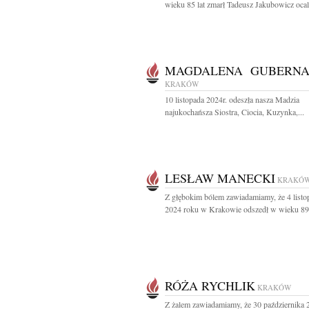
wieku 85 lat zmarł Tadeusz Jakubowicz ocala
MAGDALENA GUBERNA
KRAKÓW
10 listopada 2024r. odeszła nasza Madzia
najukochańsza Siostra, Ciocia, Kuzynka,...
LESŁAW MANECKI
KRAKÓ
Z głębokim bólem zawiadamiamy, że 4 listo
2024 roku w Krakowie odszedł w wieku 89 l
RÓŻA RYCHLIK
KRAKÓW
Z żalem zawiadamiamy, że 30 października 