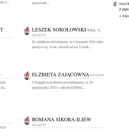
ły z...
pracownik...
Józef 
Z głęb
+ więc
T
LESZEK SOKOŁOWSKI
WIEK: 76
KRAKÓW
Ze smutkiem informujemy, że 6 listopada 2024 roku,
przeżywszy 76 lat, odszedł od nas Leszek...
ELŻBIETA ZAJĄCÓWNA
W
KRAKÓW
pada
Z Najgłębszym Bólem powiadamiamy, że 28
at...
października 2024 r. odeszła Elżbieta...
ROMANA SIKORA-ILIEW
KRAKÓW
2024