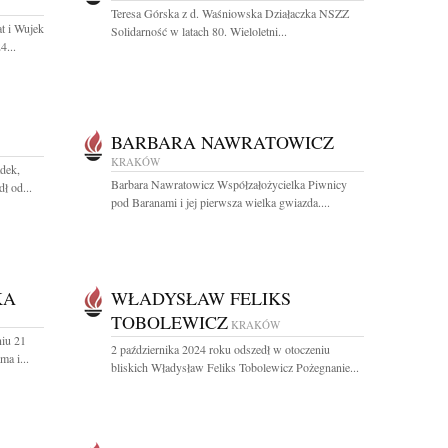
Teresa Górska z d. Waśniowska Działaczka NSZZ
t i Wujek
Solidarność w latach 80. Wieloletni...
4...
BARBARA NAWRATOWICZ
KRAKÓW
dek,
Barbara Nawratowicz Współzałożycielka Piwnicy
ł od...
pod Baranami i jej pierwsza wielka gwiazda....
KA
WŁADYSŁAW FELIKS
TOBOLEWICZ
KRAKÓW
iu 21
2 października 2024 roku odszedł w otoczeniu
a i...
bliskich Władysław Feliks Tobolewicz Pożegnanie...