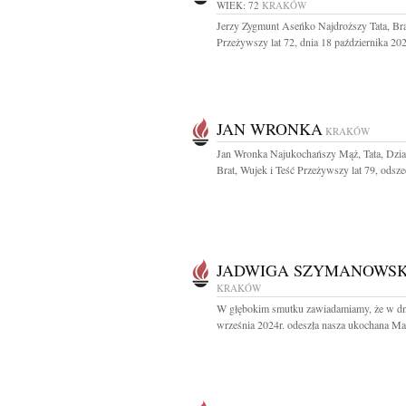
WIEK: 72
KRAKÓW
Jerzy Zygmunt Aseńko Najdroższy Tata, Bra
Przeżywszy lat 72, dnia 18 października 202
JAN WRONKA
KRAKÓW
Jan Wronka Najukochańszy Mąż, Tata, Dzia
Brat, Wujek i Teść Przeżywszy lat 79, odszed
JADWIGA SZYMANOWS
KRAKÓW
W głębokim smutku zawiadamiamy, że w dn
września 2024r. odeszła nasza ukochana Mam