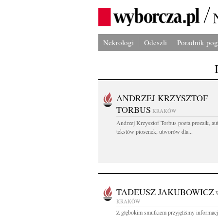
Nekrologi
Odeszli
Poradnik po
ANDRZEJ KRZYSZTOF
TORBUS
KRAKÓW
Andrzej Krzysztof Torbus poeta prozaik, au
tekstów piosenek, utworów dla...
TADEUSZ JAKUBOWICZ
KRAKÓW
Z głębokim smutkiem przyjęliśmy informacj