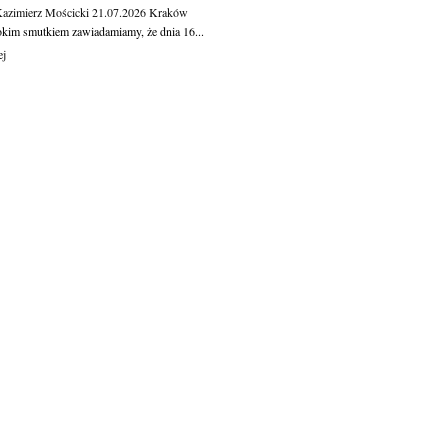
Kazimierz Mościcki
21.07.2026
Kraków
okim smutkiem zawiadamiamy, że dnia 16...
ej