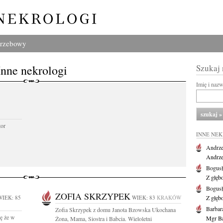
grzebowy
Inne nekrologi
Szukaj
Imię i naz
tor
INNE NE
Andrze
Andrzej
Bogus
Z głęb
Bogus
ZOFIA SKRZYPEK
WIEK: 85
WIEK: 83
KRAKÓW
Z głęb
Barbar
Zofia Skrzypek z domu Janota Bzowska Ukochana
ę że w
Mgr Ba
Żona, Mama, Siostra i Babcia. Wieloletni