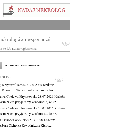
 nekrologów i wspomnień
wisko lub numer ogłoszenia:
+ szukanie zaawansowane
KROLOGI
j Krzysztof Torbus
31.07.2026
Kraków
 Krzysztof Torbus poeta prozaik, autor...
ława Cholewa-Hrynkowska
28.07.2026
Kraków
okim żalem przyjęliśmy wiadomość, że 22...
ława Cholewa-Hrynkowska
27.07.2026
Kraków
okim żalem przyjęliśmy wiadomość, że 22...
a Cichecka
wiek: 96
22.07.2026
Kraków
rbara Cichecka Zawodniczka Klubu...