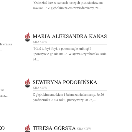
"Odeszłaś lecz w sercach naszych pozostaniesz na
zawsze..." Z głębokim żalem zawiadamiamy, że...
MARIA ALEKSANDRA KANAS
KRAKÓW
ziernika
"Ktoś tu był i był, a potem nagle zniknął I
..
uporczywie go nie ma..." Wisława Szymborska Dnia
24...
SEWERYNA PODOBIŃSKA
KRAKÓW
 20
Z głębokim smutkiem i żalem zawiadamiamy, że 26
ana...
października 2024 roku, przeżywszy lat 93,...
KO
TERESA GÓRSKA
KRAKÓW