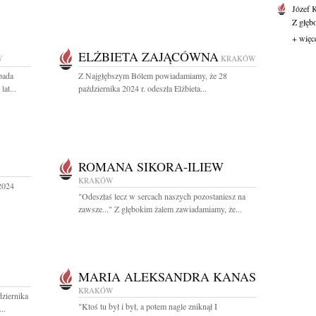
Józef 
Z głęb
+ więc
ELŻBIETA ZAJĄCÓWNA
W
KRAKÓW
pada
Z Najgłębszym Bólem powiadamiamy, że 28
at...
października 2024 r. odeszła Elżbieta...
ROMANA SIKORA-ILIEW
KRAKÓW
2024
"Odeszłaś lecz w sercach naszych pozostaniesz na
zawsze..." Z głębokim żalem zawiadamiamy, że...
MARIA ALEKSANDRA KANAS
KRAKÓW
ziernika
"Ktoś tu był i był, a potem nagle zniknął I
..