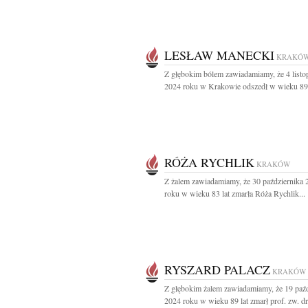
LESŁAW MANECKI
KRAKÓ
Z głębokim bólem zawiadamiamy, że 4 listo
2024 roku w Krakowie odszedł w wieku 89 l
RÓŻA RYCHLIK
KRAKÓW
Z żalem zawiadamiamy, że 30 października 
roku w wieku 83 lat zmarła Róża Rychlik...
RYSZARD PALACZ
KRAKÓW
Z głębokim żalem zawiadamiamy, że 19 paźd
2024 roku w wieku 89 lat zmarł prof. zw. dr.