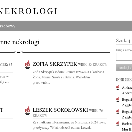
grzebowy
Inne nekrologi
Szukaj
Imię i naz
ZOFIA SKRZYPEK
WIEK: 85
WIEK: 83
KRAKÓW
Zofia Skrzypek z domu Janota Bzowska Ukochana
ę że w
Żona, Mama, Siostra i Babcia. Wieloletni
INNE NE
ły z...
pracownik...
Andrze
Andrzej
Bogus
Z głęb
T
LESZEK SOKOŁOWSKI
WIEK: 76
Bogus
KRAKÓW
Z głęb
Ze smutkiem informujemy, że 6 listopada 2024 roku,
Barbar
przeżywszy 76 lat, odszedł od nas Leszek...
Mgr Ba