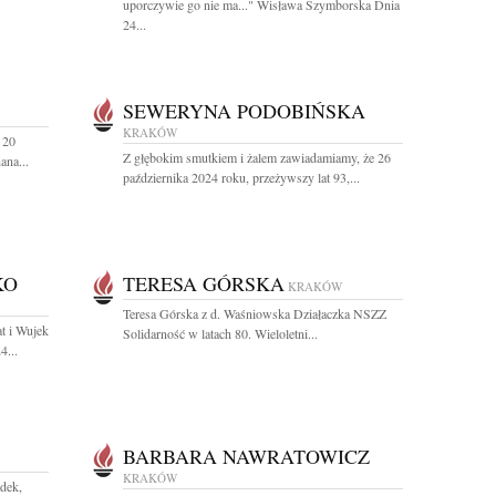
uporczywie go nie ma..." Wisława Szymborska Dnia
24...
SEWERYNA PODOBIŃSKA
KRAKÓW
 20
Z głębokim smutkiem i żalem zawiadamiamy, że 26
ana...
października 2024 roku, przeżywszy lat 93,...
KO
TERESA GÓRSKA
KRAKÓW
Teresa Górska z d. Waśniowska Działaczka NSZZ
t i Wujek
Solidarność w latach 80. Wieloletni...
4...
BARBARA NAWRATOWICZ
KRAKÓW
dek,