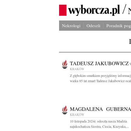
Nekrologi
Odeszli
Poradnik po
TADEUSZ JAKUBOWICZ
KRAKÓW
Z głębokim smutkiem przyjęliśmy informacj
wieku 85 lat zmarł Tadeusz Jakubowicz ocala
MAGDALENA GUBERNA
KRAKÓW
10 listopada 2024r. odeszła nasza Madzia
najukochańsza Siostra, Ciocia, Kuzynka,...