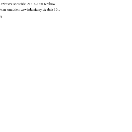
Kazimierz Mościcki
21.07.2026
Kraków
okim smutkiem zawiadamiamy, że dnia 16...
ej