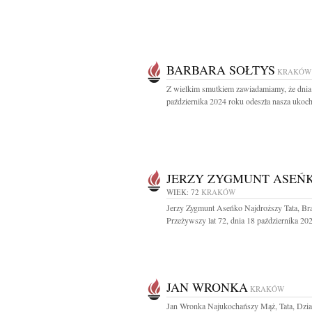
BARBARA SOŁTYS
KRAKÓW
Z wielkim smutkiem zawiadamiamy, że dnia
października 2024 roku odeszła nasza ukoch
JERZY ZYGMUNT ASEŃ
WIEK: 72
KRAKÓW
Jerzy Zygmunt Aseńko Najdroższy Tata, Bra
Przeżywszy lat 72, dnia 18 października 202
JAN WRONKA
KRAKÓW
Jan Wronka Najukochańszy Mąż, Tata, Dzia