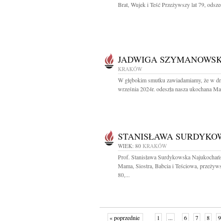
Brat, Wujek i Teść Przeżywszy lat 79, odszed
JADWIGA SZYMANOWS
KRAKÓW
W głębokim smutku zawiadamiamy, że w dn
września 2024r. odeszła nasza ukochana Mam
STANISŁAWA SURDYKO
WIEK: 80
KRAKÓW
Prof. Stanisława Surdykowska Najukochań
Mama, Siostra, Babcia i Teściowa, przeżyws
80,...
« poprzednie
1
...
6
7
8
9