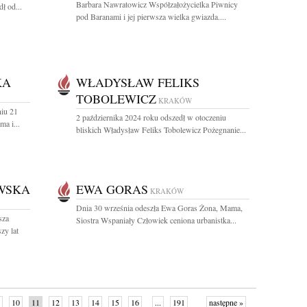
Barbara Nawratowicz Współzałożycielka Piwnicy
ł od...
pod Baranami i jej pierwsza wielka gwiazda....
KA
WŁADYSŁAW FELIKS
TOBOLEWICZ
KRAKÓW
iu 21
2 października 2024 roku odszedł w otoczeniu
a i...
bliskich Władysław Feliks Tobolewicz Pożegnanie...
WSKA
EWA GORAS
KRAKÓW
Dnia 30 września odeszła Ewa Goras Żona, Mama,
sza
Siostra Wspaniały Człowiek ceniona urbanistka...
zy lat
10
11
12
13
14
15
16
...
191
następne »