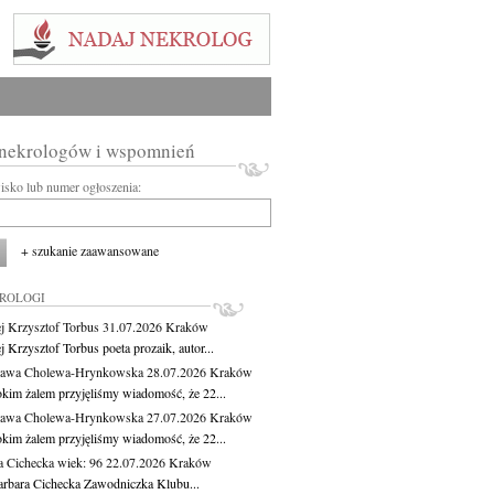
 nekrologów i wspomnień
wisko lub numer ogłoszenia:
+ szukanie zaawansowane
KROLOGI
j Krzysztof Torbus
31.07.2026
Kraków
 Krzysztof Torbus poeta prozaik, autor...
ława Cholewa-Hrynkowska
28.07.2026
Kraków
okim żalem przyjęliśmy wiadomość, że 22...
ława Cholewa-Hrynkowska
27.07.2026
Kraków
okim żalem przyjęliśmy wiadomość, że 22...
a Cichecka
wiek: 96
22.07.2026
Kraków
rbara Cichecka Zawodniczka Klubu...