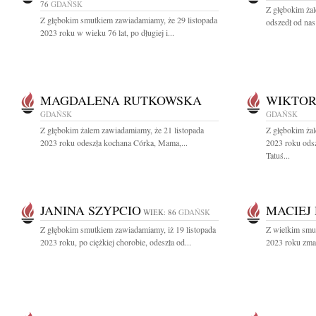
76
GDAŃSK
Z głębokim żal
Z głębokim smutkiem zawiadamiamy, że 29 listopada
odszedł od nas
2023 roku w wieku 76 lat, po długiej i...
MAGDALENA RUTKOWSKA
WIKTOR
GDAŃSK
GDAŃSK
Z głębokim żalem zawiadamiamy, że 21 listopada
Z głębokim żal
2023 roku odeszła kochana Córka, Mama,...
2023 roku ods
Tatuś...
JANINA SZYPCIO
MACIEJ
WIEK: 86
GDAŃSK
Z głębokim smutkiem zawiadamiamy, iż 19 listopada
Z wielkim smu
2023 roku, po ciężkiej chorobie, odeszła od...
2023 roku zmar