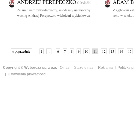
ANDRZEJ PEREPECZKO
ADAM B
GDAŃSK
Ze smutkiem zawiadamiamy, że odszedł na wieczną
Z głębokim żal
wachtę Andrzej Perepeczko wieloletni wykładowca...
roku w wieku 5
« poprzednie
1
...
6
7
8
9
10
11
12
13
14
15
Copyright © Wyborcza sp. z o.o.
O nas
Staże u nas
Reklama
Polityka 
Ustawienia prywatności