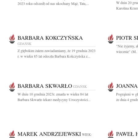
W dniu 20 grud
2023 roku odszedł od nas ukochany Mąż, Tata,...
Karolina Krze
BARBARA KOKCZYŃSKA
PIOTR 
GDAŃSK
"Nie żyjemy, a
Z głębokim żalem zawiadamiamy, że 19 grudnia 2023
wiecznie" (M. 
r. w wieku 85 lat odeszła Barbara Kokczyńska z...
BARBARA SKWARŁO
JOANNA
GDAŃSK
W dniu 10 grudnia 2023r. zmarła w wieku 84 lat
Pogrążeni w g
Barbara Skwarło lekarz medycyny Uroczystości...
że dnia 4 grudn
MAREK ANDRZEJEWSKI
PAWEŁ 
WIEK: