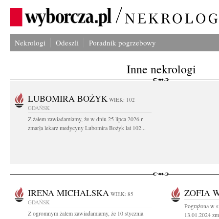
Nekrologi
Odeszli
Poradnik pogrzebowy
Inne nekrologi
LUBOMIRA BOŻYK
WIEK: 102
GDAŃSK
Z żalem zawiadamiamy, że w dniu 25 lipca 2026 r.
zmarła lekarz medycyny Lubomira Bożyk lat 102...
IRENA MICHALSKA
ZOFIA 
WIEK: 85
GDAŃSK
Pogrążona w s
Z ogromnym żalem zawiadamiamy, że 10 stycznia
13.01.2024 zma