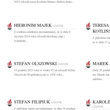
2024 odeszła nasza kochana Mama i Babcia Irena...
HIERONIM MAJEK
TERESA
GDAŃSK
KOTLIŃ
Z wielkim smutkiem zawiadamiamy, że w dniu 8
stycznia 2024 roku odszedł ukochany mąż i
Z głębokim żal
wspaniały...
że w dniu 17 g
STEFAN OLSZOWSKI
MAREK 
GDAŃSK
19 grudnia 2023 roku w wieku 92 lat odszedł Stefan
Dnia 28 grudn
Olszowski Współzałozyciel w 1956 roku...
nas Marek Jan
żałobna...
STEFAN FILIPIUK
KAROLI
GDAŃSK
GDAŃSK
Z głębokim żalem zawiadamiamy, że dnia 26 grudnia