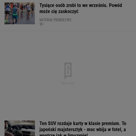
Ten SUV rozdaje karty w klasie premium. To
japoński majstersztyk - moc wbija w fotel, a
wnętrze jak w limuzynie!
MATERIAŁ PROMOCYJNY
Wpadka z Abramowicz wywołała
szum. U Świątek wydarzyło się coś
ważniejszego
SUBSKRYPCJA
Oto następna rywalka Igi Świątek w Toronto!
To będzie hit
TENIS
Pucharowa wygrana Chicago. 64 minuty
Lewandowskiego
PIŁKA NOŻNA