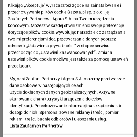
Klikając „Akceptuję” wyrażasz też zgodę na zainstalowanie i
przechowywanie plików cookie Gazeta.pl sp. z o.o., jej
Zaufanych Partnerów i Agora S.A. na Twoim urządzeniu
końcowym. Możesz w każdej chwili zmienić swoje preferencje
dotyczące plików cookie, wywołując narzędzie do zarządzania
twoimi preferencjami dot. przetwarzania danych poprzez
odnośnik „Ustawienia prywatności ” w stopce serwisu i
przechodząc do „Ustawień Zaawansowanych”. Zmiana
ustawień plików cookie możliwa jest także za pomocą ustawień
przeglądarki.
My, nasi Zaufani Partnerzy i Agora S.A. możemy przetwarzać
dane osobowe w następujących celach:
Księżniczka musi iść do wojska. Tyle czasu
Użycie dokładnych danych geolokalizacyjnych. Aktywne
spędzi w armii
skanowanie charakterystyki urządzenia do celów
identyfikacji. Przechowywanie informacji na urządzeniu lub
dostęp do nich. Spersonalizowane reklamy i treści, pomiar
Urzędnicy pukają do domów. Chcą paragonów
reklam i treści, badnie odbiorców i ulepszanie usług.
Lista Zaufanych Partnerów
MATERIAŁ PROMOCYJNY