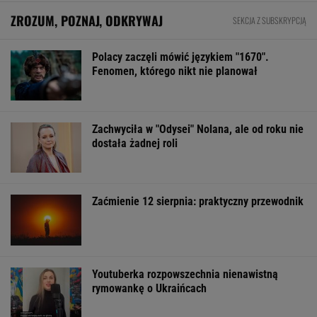
"Pionowe miasto" będzie mieć 140
metrów. Jego wnętrze robi wrażenie
BIZNES
Pierwszy etap GAT zakończony. To
strategiczna inwestycja dla polskiego
eksportu
MATERIAŁ PROMOCYJNY