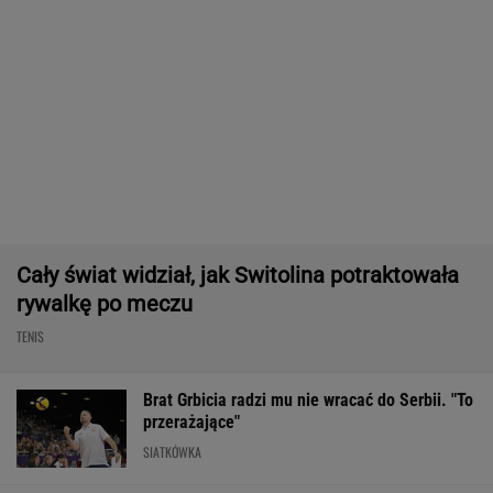
SIATKÓWKA
Tysiące osób zrobi to we wrześniu. Powód
może cię zaskoczyć
MATERIAŁ PROMOCYJNY,
18+