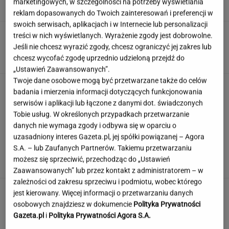
marketingowych, w szczególności na potrzeby wyświetlania
SUBSKRYPCJA
reklam dopasowanych do Twoich zainteresowań i preferencji w
swoich serwisach, aplikacjach i w Internecie lub personalizacji
Atak na "rosyjski Amazon". Płonie centrum
treści w nich wyświetlanych. Wyrażenie zgody jest dobrowolne.
logistyczne Wildberries w Jekaterynburgu
Jeśli nie chcesz wyrazić zgody, chcesz ograniczyć jej zakres lub
chcesz wycofać zgodę uprzednio udzieloną przejdź do
„Ustawień Zaawansowanych”.
Twoje dane osobowe mogą być przetwarzane także do celów
Duda ułaskawił Wąsika i
badania i mierzenia informacji dotyczących funkcjonowania
Kamińskiego, jego nie. "Skazał mnie Pan na
serwisów i aplikacji lub łączone z danymi dot. świadczonych
karę śmierci"
Tobie usług. W określonych przypadkach przetwarzanie
danych nie wymaga zgody i odbywa się w oparciu o
uzasadniony interes Gazeta.pl, jej spółki powiązanej – Agora
100 proc. obłożenia w samolotach. Wakacyjny
S.A. – lub Zaufanych Partnerów. Takiemu przetwarzaniu
kierunek jest hitem
możesz się sprzeciwić, przechodząc do „Ustawień
Zaawansowanych” lub przez kontakt z administratorem – w
zależności od zakresu sprzeciwu i podmiotu, wobec którego
jest kierowany. Więcej informacji o przetwarzaniu danych
osobowych znajdziesz w dokumencie
Polityka Prywatności
Gazeta.pl
i
Polityka Prywatności Agora S.A.