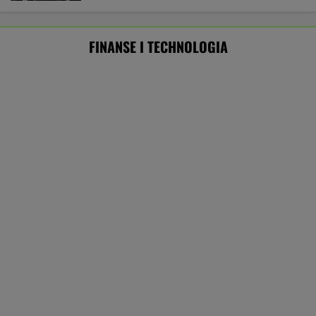
Rekord w Orlenie i nagła reakcja byłego
prezesa. Poszło o kierowców
BIZNES
Amerykański audyt wojskowy w