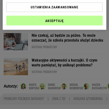
USTAWIENIA ZAAWANSOWANE
Quiz. Masz pamięć do twarzy? Rozpoznaj te
aktorki PRL-u na zdjęciach!
AKCEPTUJĘ
Nie czekaj, aż będzie za późno. To może
oznaczać, że szkoła przestała służyć dziecku
MATERIAŁ PROMOCYJNY
Wakacyjne aktywności a kurzajki. O czym
warto pamiętać, by uniknąć problemu?
MATERIAŁ PROMOCYJNY
MARTA
DANIEL
MICHAŁ
MACIEK
Autorzy:
KORYCKA
MAIKOWSKI
KIEDROWSKI
KUCHARCZYK
PROBLEMY POLSKICH SIATKARZY
ZNAK Z '30'
WISŁAWA SZYMBORSKA