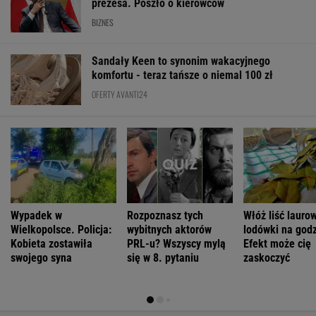
Wypadek w
Rozpoznasz tych
Włóż liść lauro
Wielkopolsce. Policja:
wybitnych aktorów
lodówki na godz
Kobieta zostawiła
PRL-u? Wszyscy mylą
Efekt może cię
swojego syna
się w 8. pytaniu
zaskoczyć
ŻYĆ LEPIEJ