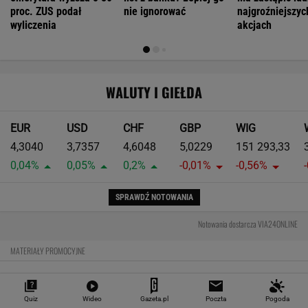
Największa zmiana w quattro od lat. Nowe
Audi RS 5 rozdziela moment w zupełnie nowy
sposób
Moc to tylko początek. Największym
osiągnięciem nowego Audi RS 5 może być
prowadzenie
Czy rasowy model RS może być hybrydą plug-
in? Nowe RS 5 odpowiada jednoznacznie
MOTORYZACJA
Quiz
Wideo
Gazeta.pl
Poczta
Pogoda