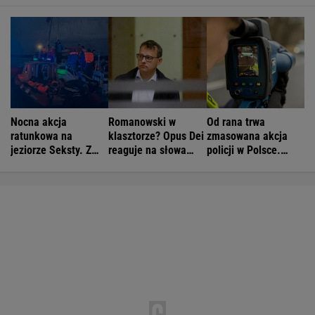
Nocna akcja
Romanowski w
Od rana trwa
ratunkowa na
klasztorze? Opus Dei
zmasowana akcja
jeziorze Seksty. Z
reaguje na słowa
policji w Polsce.
wody wyciągnięto
Bodnara
Operacja "Speed
ponad 30 osób
Marathon"