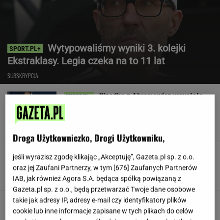
Wytypowaliśmy wyniki 3. kolejki
Ekstraklasy. Legia czeka na to 11 lat
SUBSKRYPCJA
Wpadka z Abramowicz wywołała
szum. U Świątek wydarzyło się coś
ważniejszego
SUBSKRYPCJA
Droga Użytkowniczko, Drogi Użytkowniku,
Koledzy z branży nie mieli litości dla Kłeczka.
jeśli wyrazisz zgodę klikając „Akceptuję”, Gazeta.pl sp. z o.o.
"Odpiął wrotki"
oraz jej Zaufani Partnerzy, w tym [
676
] Zaufanych Partnerów
IAB, jak również Agora S.A. będąca spółką powiązaną z
Gazeta.pl sp. z o.o., będą przetwarzać Twoje dane osobowe
takie jak adresy IP, adresy e-mail czy identyfikatory plików
Były szef PIP szuka pracy. Prosi
cookie lub inne informacje zapisane w tych plikach do celów
o radę. "Jakiej domagać się pensji?"