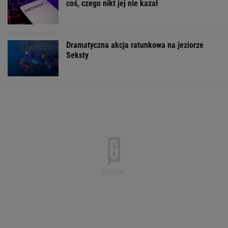
Pytamy o 15 osób, których wstyd nie znać.
Wiesz, z czego słyną?
Pustki w kurorcie nad morzem. "Z roku na rok
turystów jest coraz mniej"