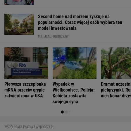
Zachwyciła w "Odysei" Nolana, ale od roku nie
dostała żadnej roli
Zaćmienie 12 sierpnia: praktyczny przewodnik
Youtuberka rozpowszechnia nienawistną
rymowankę o Ukraińcach
FINANSE I TECHNOLOGIA