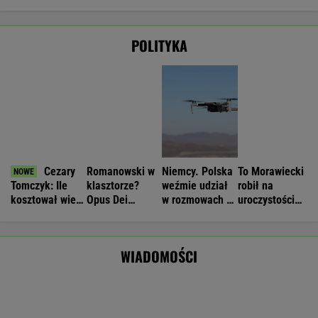
Pijany Polak prowadził traktor po
autostradzie. Miał 2,36 promila alkoholu
Nie będzie nowej umowy TVP z Kościołem.
Obowiązuje ta podpisana przez Kurskiego
MARCIN KOZŁOWSKI