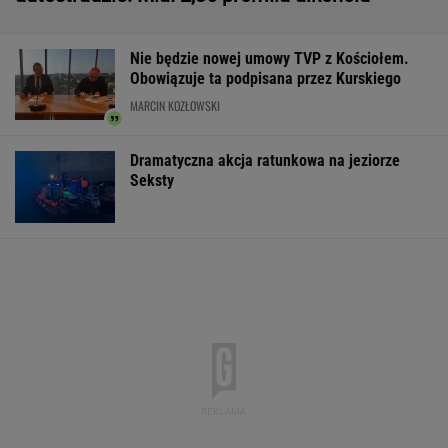
Trump skomentował negocjacje ws.wojny w
Ukrainie
Komornik zajął konto szpitala. "Działanie bez
precedensu"
Strzelanina w Tajlandii. Co najmniej osiem
osób nie żyje
Second home nad morzem zyskuje na
popularności. Coraz więcej osób wybiera ten
model inwestowania
MATERIAŁ PROMOCYJNY