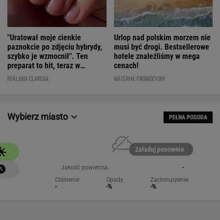
"Uratował moje cienkie
Urlop nad polskim morzem nie
paznokcie po zdjęciu hybrydy,
musi być drogi. Bestsellerowe
szybko je wzmocnił". Ten
hotele znaleźliśmy w mega
preparat to hit, teraz w
cenach!
świetnej cenie
REKLAMA CLARENA
MATERIAŁ PROMOCYJNY
Wybierz miasto
PEŁNA POGODA
Załaduj ponownie
Jakość powietrza:
-
Ciśnienie:
Opady:
Zachmurzenie:
-
-%
-%