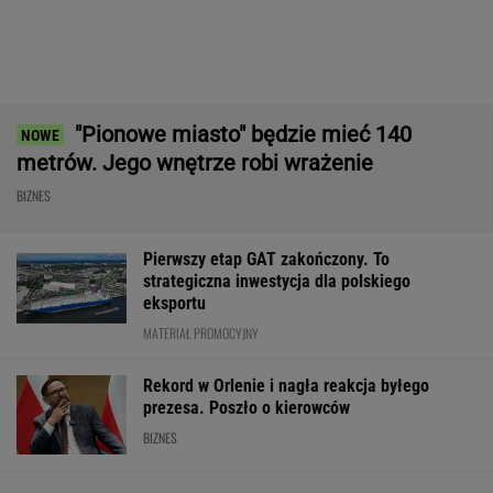
Polsce. Za przeglądem baz stoi twardy biznes
SUBSKRYPCJA
Robot koszący to prawdziwa rewolucja! Sam
precyzyjne skosi trawę, a ty zaoszczędzisz
czas
REKLAMA CENEO
ZUS dopłaca Ukraińcom do emerytur.
Konfederacja grzmi, ale zapomina o ważnej
rzeczy
Fala zarzutów wobec Orlenu. Fąfara
nie wytrzymał i odpowiedział
BIZNES