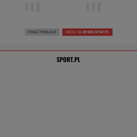
Cały świat widział, jak Switolina potraktowała
rywalkę po meczu
TENIS
Brat Grbicia radzi mu nie wracać do Serbii. "To
przerażające"