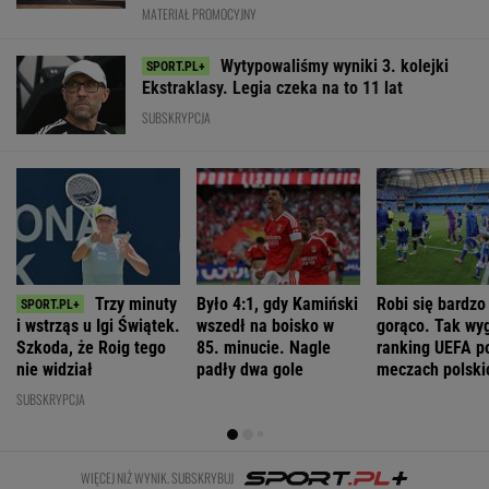
WIĘCEJ NIŻ WYNIK. SUBSKRYBUJ
POLITYKA
Cezary
Romanowski w
Niemcy. Polska
To Morawiecki
Tomczyk: Ile
klasztorze?
weźmie udział
robił na
kosztował wiec
Opus Dei
w rozmowach o
uroczystości
partyjny
reaguje na
zagrożeniach
Nawrockiego.
Nawrockiego?
słowa Bodnara
Jest nagranie.
"Skandal"
WIADOMOŚCI