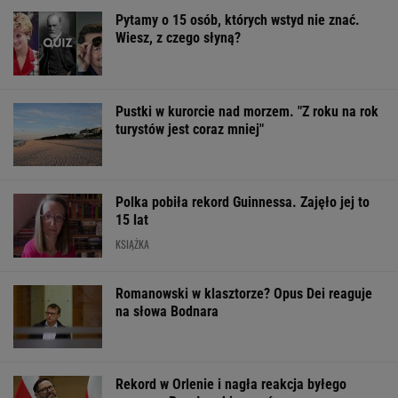
Polka pobiła rekord Guinnessa. Zajęło jej to
15 lat
KSIĄŻKA
Romanowski w klasztorze? Opus Dei reaguje
na słowa Bodnara
Rekord w Orlenie i nagła reakcja byłego
prezesa. Poszło o kierowców
BIZNES
Sandały Keen to synonim wakacyjnego
komfortu - teraz tańsze o niemal 100 zł
OFERTY AVANTI24