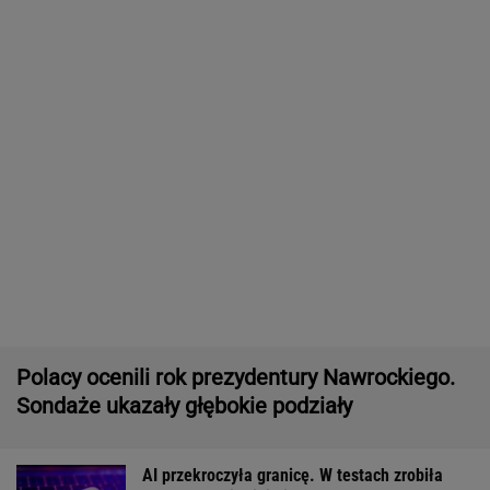
Polacy ocenili rok prezydentury Nawrockiego.
Sondaże ukazały głębokie podziały
AI przekroczyła granicę. W testach zrobiła
coś, czego nikt jej nie kazał
Dramatyczna akcja ratunkowa na jeziorze
Seksty