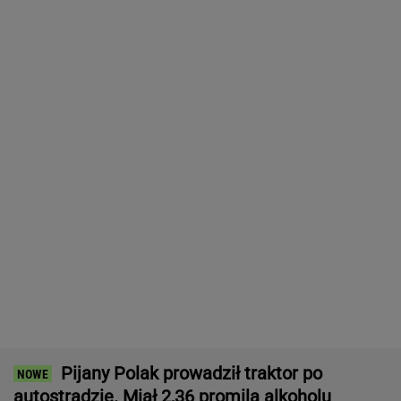
Dramatyczna akcja ratunkowa na jeziorze
Seksty
Atak na "rosyjski Amazon". Płonie
centrum logistyczne Wildberries w
Jekaterynburgu