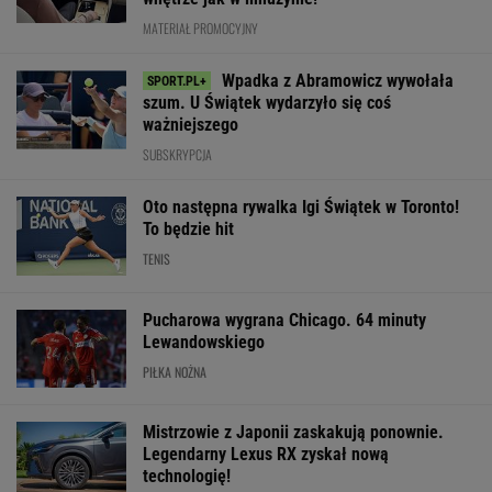
Mistrzowie z Japonii zaskakują ponownie.
Legendarny Lexus RX zyskał nową
technologię!
MATERIAŁ PROMOCYJNY
Wytypowaliśmy wyniki 3. kolejki
Ekstraklasy. Legia czeka na to 11 lat
SUBSKRYPCJA
Trzy minuty
Było 4:1, gdy Kamiński
Robi się bardzo
i wstrząs u Igi Świątek.
wszedł na boisko w
gorąco. Tak wy
Szkoda, że Roig tego
85. minucie. Nagle
ranking UEFA p
nie widział
padły dwa gole
meczach polski
drużyn
SUBSKRYPCJA