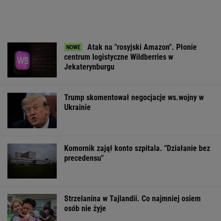
Pierwsza szczepionka
Wypadek w
Dramat uczestn
mRNA przeciw grypie
Wielkopolsce. Policja:
pielgrzymki. Ru
zatwierdzona w USA
Kobieta zostawiła
nich konar drz
swojego syna
WSPÓŁPRACA PŁATNA Z WYBORCZA.PL
ZROZUM, POZNAJ, ODKRYWAJ
SEKCJA Z SUBSKRYPCJĄ
Polacy zaczęli mówić językiem "1670".
Fenomen, którego nikt nie planował