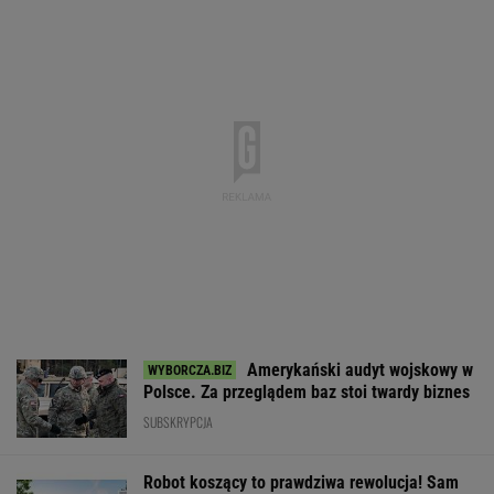
Pięć lat pracy więcej i
Dostałeś taki
Wygląda jak z h
emerytura wyższa o 80
list z banku? Lepiej go
Ma zastąpić lud
proc. ZUS podał
nie ignorować
najgroźniejszyc
wyliczenia
akcjach
WALUTY I GIEŁDA
EUR
USD
CHF
GBP
WIG
4,3040
3,7357
4,6048
5,0229
151 293,33
0,04%
0,05%
0,2%
-0,01%
-0,56%
SPRAWDŹ NOTOWANIA
Notowania dostarcza VIA24ONLINE