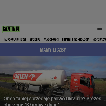
NAJPOPULARNIEJSZE
SPORT.PL
WIADOMOŚCI
FINANSE I TECHNOLOGIA
MOTORYZA
MAMY LICZBY
Orlen taniej sprzedaje paliwo Ukrainie? Prezes
oburzony. "Kłamliwe dane"