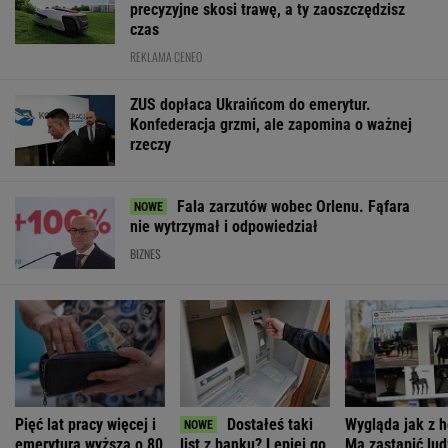
MATERIAŁY PROMOCYJNE
PRZEWAGA DZIĘKI TECHNICE
Pierwsza taka hybryda w historii Audi Sport. RS
5 wykorzystuje elektryfikację bez półśrodków