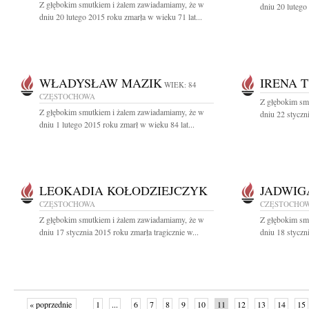
Z głębokim smutkiem i żalem zawiadamiamy, że w
dniu 20 lutego
dniu 20 lutego 2015 roku zmarła w wieku 71 lat...
WŁADYSŁAW MAZIK
IRENA 
WIEK: 84
CZĘSTOCHOWA
Z głębokim sm
Z głębokim smutkiem i żalem zawiadamiamy, że w
dniu 22 styczn
dniu 1 lutego 2015 roku zmarł w wieku 84 lat...
LEOKADIA KOŁODZIEJCZYK
JADWIG
CZĘSTOCHOWA
CZĘSTOCHO
Z głębokim smutkiem i żalem zawiadamiamy, że w
Z głębokim sm
dniu 17 stycznia 2015 roku zmarła tragicznie w...
dniu 18 styczni
« poprzednie
1
...
6
7
8
9
10
11
12
13
14
15