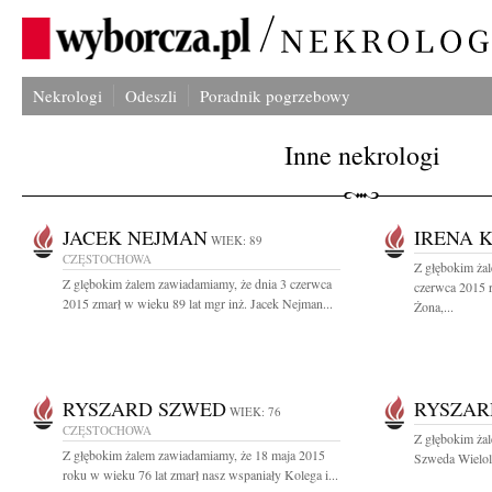
Nekrologi
Odeszli
Poradnik pogrzebowy
Inne nekrologi
JACEK NEJMAN
IRENA 
WIEK: 89
CZĘSTOCHOWA
Z głębokim ża
Z glębokim żalem zawiadamiamy, że dnia 3 czerwca
czerwca 2015 
2015 zmarł w wieku 89 lat mgr inż. Jacek Nejman...
Żona,...
RYSZARD SZWED
RYSZAR
WIEK: 76
CZĘSTOCHOWA
Z głębokim żal
Z głębokim żalem zawiadamiamy, że 18 maja 2015
Szweda Wielole
roku w wieku 76 lat zmarł nasz wspaniały Kolega i...