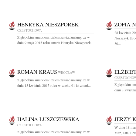
HENRYKA NIESZPOREK
ZOFIA 
CZĘSTOCHOWA
28 kwietnia 2
Z głębokim smutkiem i żalem zawiadamiamy, że w
Noszczyk Uroc
dniu 9 maja 2015 roku zmarła Henryka Nieszporek...
30...
ROMAN KRAUS
ELŻBIE
WROCŁAW
CZĘSTOCHO
Z głębokim smutkiem i żalem zawiadamiamy, że w
Z głębokim sm
dniu 13 kwietnia 2015 roku w wieku 91 lat zmarł...
dniu 3 kwietni
HALINA ŁUSZCZEWSKA
JERZY 
CZĘSTOCHOWA
W dniu 18 mar
Z głębokim smutkiem i żalem zawiadamiamy, że w
Mąż, Tata, Brat