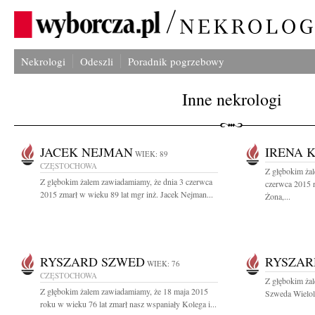
Nekrologi
Odeszli
Poradnik pogrzebowy
Inne nekrologi
JACEK NEJMAN
IRENA 
WIEK: 89
CZĘSTOCHOWA
Z głębokim ża
Z glębokim żalem zawiadamiamy, że dnia 3 czerwca
czerwca 2015 
2015 zmarł w wieku 89 lat mgr inż. Jacek Nejman...
Żona,...
RYSZARD SZWED
RYSZAR
WIEK: 76
CZĘSTOCHOWA
Z głębokim żal
Z głębokim żalem zawiadamiamy, że 18 maja 2015
Szweda Wielole
roku w wieku 76 lat zmarł nasz wspaniały Kolega i...