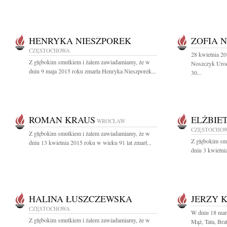
HENRYKA NIESZPOREK
ZOFIA 
CZĘSTOCHOWA
28 kwietnia 2
Z głębokim smutkiem i żalem zawiadamiamy, że w
Noszczyk Uroc
dniu 9 maja 2015 roku zmarła Henryka Nieszporek...
30...
ROMAN KRAUS
ELŻBIE
WROCŁAW
CZĘSTOCHO
Z głębokim smutkiem i żalem zawiadamiamy, że w
Z głębokim sm
dniu 13 kwietnia 2015 roku w wieku 91 lat zmarł...
dniu 3 kwietni
HALINA ŁUSZCZEWSKA
JERZY 
CZĘSTOCHOWA
W dniu 18 mar
Z głębokim smutkiem i żalem zawiadamiamy, że w
Mąż, Tata, Brat