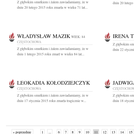
Z głębokim smutkiem i żalem zawiadamiamy, że w
dniu 20 lutego
dniu 20 lutego 2015 roku zmarła w wieku 71 lat...
WŁADYSŁAW MAZIK
IRENA 
WIEK: 84
CZĘSTOCHOWA
Z głębokim sm
Z głębokim smutkiem i żalem zawiadamiamy, że w
dniu 22 styczn
dniu 1 lutego 2015 roku zmarł w wieku 84 lat...
LEOKADIA KOŁODZIEJCZYK
JADWIG
CZĘSTOCHOWA
CZĘSTOCHO
Z głębokim smutkiem i żalem zawiadamiamy, że w
Z głębokim sm
dniu 17 stycznia 2015 roku zmarła tragicznie w...
dniu 18 styczni
« poprzednie
1
...
6
7
8
9
10
11
12
13
14
15