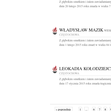
Z głębokim smutkiem i żalem zawiadamiamy
dniu 20 lutego 2015 roku zmarła w wieku 71 
WŁADYSŁAW MAZIK
WIEK
CZĘSTOCHOWA
Z głębokim smutkiem i żalem zawiadamiamy
dniu 1 lutego 2015 roku zmarł w wieku 84 la
LEOKADIA KOŁODZIEJ
CZĘSTOCHOWA
Z głębokim smutkiem i żalem zawiadamiamy
dniu 17 stycznia 2015 roku zmarła tragicznie
« poprzednie
1
...
6
7
8