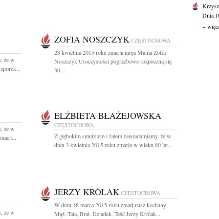
Krzysz
Dnia 10
+ więc
ZOFIA NOSZCZYK
CZĘSTOCHOWA
28 kwietnia 2015 roku zmarła moja Mama Zofia
, że w
Noszczyk Uroczystości pogrzebowe rozpoczną się
zporek...
30...
ELŻBIETA BŁAŻEJOWSKA
CZĘSTOCHOWA
, że w
Z głębokim smutkiem i żalem zawiadamiamy, że w
marł...
dniu 3 kwietnia 2015 roku zmarła w wieku 80 lat...
JERZY KRÓLAK
CZĘSTOCHOWA
W dniu 18 marca 2015 roku zmarł nasz kochany
, że w
Mąż, Tata, Brat, Dziadek, Teść Jerzy Królak...