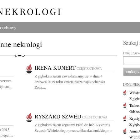
grzebowy
Inne nekrologi
Szukaj
Imię i naz
IRENA KUNERT
CZĘSTOCHOWA
Z głębokim żalem zawiadamiamy, że w dniu 4
 czerwca
czerwca 2015 roku zmarła nasza najukochańsza
INNE NE
ejman...
Żona,...
Wiesł
Z głęb
Tadeus
Odszed
RYSZARD SZWED
CZĘSTOCHOWA
Krysty
Z głęb
Z głębokim żalem żegnamy Prof. dr. hab. Ryszarda
a 2015
Szweda Wieloletniego pracownika akademickiego,...
Anna J
lega i...
W dniu