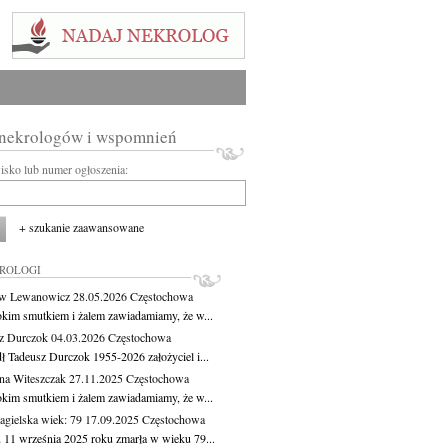
 nekrologów i wspomnień
wisko lub numer ogłoszenia:
+ szukanie zaawansowane
KROLOGI
aw Lewanowicz
28.05.2026
Częstochowa
okim smutkiem i żalem zawiadamiamy, że w...
z Durczok
04.03.2026
Częstochowa
ł Tadeusz Durczok 1955-2026 założyciel i...
na Witeszczak
27.11.2025
Częstochowa
okim smutkiem i żalem zawiadamiamy, że w...
agielska
wiek: 79
17.09.2025
Częstochowa
 11 września 2025 roku zmarła w wieku 79...