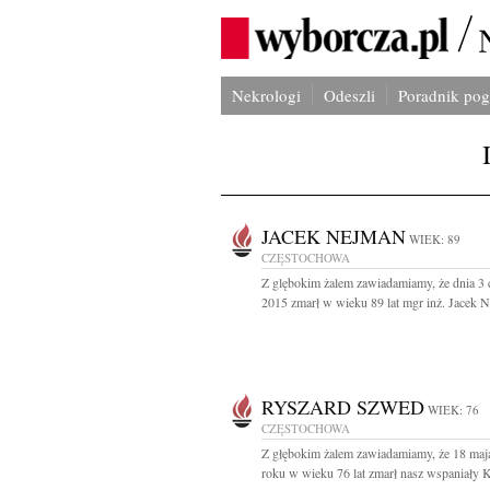
Nekrologi
Odeszli
Poradnik po
JACEK NEJMAN
WIEK: 89
CZĘSTOCHOWA
Z glębokim żalem zawiadamiamy, że dnia 3
2015 zmarł w wieku 89 lat mgr inż. Jacek N
RYSZARD SZWED
WIEK: 76
CZĘSTOCHOWA
Z głębokim żalem zawiadamiamy, że 18 maj
roku w wieku 76 lat zmarł nasz wspaniały Ko