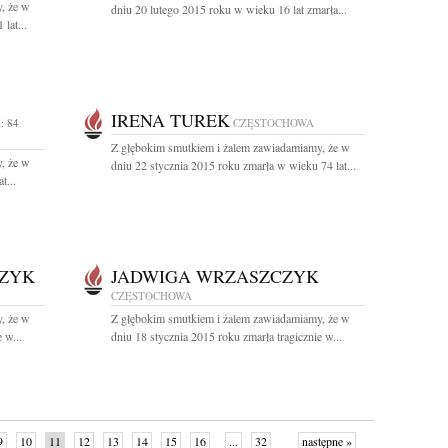
, że w
dniu 20 lutego 2015 roku w wieku 16 lat zmarła...
lat...
IRENA TUREK
: 84
CZĘSTOCHOWA
Z głębokim smutkiem i żalem zawiadamiamy, że w
, że w
dniu 22 stycznia 2015 roku zmarła w wieku 74 lat...
t...
CZYK
JADWIGA WRZASZCZYK
CZĘSTOCHOWA
, że w
Z głębokim smutkiem i żalem zawiadamiamy, że w
 w...
dniu 18 stycznia 2015 roku zmarła tragicznie w...
9
10
11
12
13
14
15
16
...
32
następne »