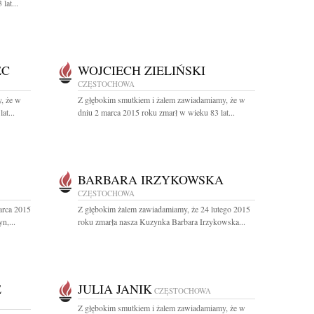
lat...
EC
WOJCIECH ZIELIŃSKI
CZĘSTOCHOWA
, że w
Z głębokim smutkiem i żalem zawiadamiamy, że w
at...
dniu 2 marca 2015 roku zmarł w wieku 83 lat...
BARBARA IRZYKOWSKA
CZĘSTOCHOWA
arca 2015
Z głębokim żalem zawiadamiamy, że 24 lutego 2015
n,...
roku zmarła nasza Kuzynka Barbara Irzykowska...
E
JULIA JANIK
CZĘSTOCHOWA
Z głębokim smutkiem i żalem zawiadamiamy, że w