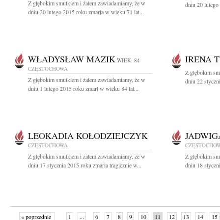
Z głębokim smutkiem i żalem zawiadamiamy, że w
dniu 20 lutego
dniu 20 lutego 2015 roku zmarła w wieku 71 lat...
WŁADYSŁAW MAZIK
IRENA 
WIEK: 84
CZĘSTOCHOWA
Z głębokim sm
Z głębokim smutkiem i żalem zawiadamiamy, że w
dniu 22 styczn
dniu 1 lutego 2015 roku zmarł w wieku 84 lat...
LEOKADIA KOŁODZIEJCZYK
JADWIG
CZĘSTOCHOWA
CZĘSTOCHO
Z głębokim smutkiem i żalem zawiadamiamy, że w
Z głębokim sm
dniu 17 stycznia 2015 roku zmarła tragicznie w...
dniu 18 styczni
« poprzednie
1
...
6
7
8
9
10
11
12
13
14
15