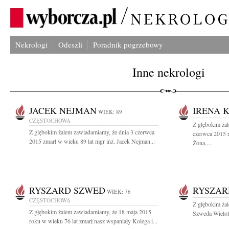
Nekrologi
Odeszli
Poradnik pogrzebowy
Inne nekrologi
JACEK NEJMAN
IRENA 
WIEK: 89
CZĘSTOCHOWA
Z głębokim ża
Z glębokim żalem zawiadamiamy, że dnia 3 czerwca
czerwca 2015 
2015 zmarł w wieku 89 lat mgr inż. Jacek Nejman...
Żona,...
RYSZARD SZWED
RYSZAR
WIEK: 76
CZĘSTOCHOWA
Z głębokim żal
Z głębokim żalem zawiadamiamy, że 18 maja 2015
Szweda Wielole
roku w wieku 76 lat zmarł nasz wspaniały Kolega i...