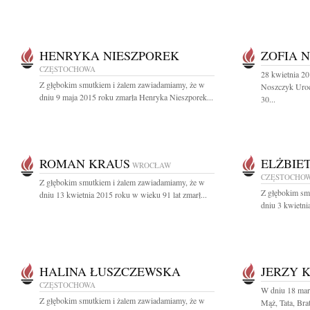
HENRYKA NIESZPOREK
ZOFIA 
CZĘSTOCHOWA
28 kwietnia 2
Z głębokim smutkiem i żalem zawiadamiamy, że w
Noszczyk Uroc
dniu 9 maja 2015 roku zmarła Henryka Nieszporek...
30...
ROMAN KRAUS
ELŻBIE
WROCŁAW
CZĘSTOCHO
Z głębokim smutkiem i żalem zawiadamiamy, że w
Z głębokim sm
dniu 13 kwietnia 2015 roku w wieku 91 lat zmarł...
dniu 3 kwietni
HALINA ŁUSZCZEWSKA
JERZY 
CZĘSTOCHOWA
W dniu 18 mar
Z głębokim smutkiem i żalem zawiadamiamy, że w
Mąż, Tata, Brat